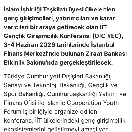
İslam İşbirliği Teşkilatı üyesi ülkelerden
KONGRE HABERLERİ
genç girişimcileri, yatırımcıları ve karar
vericileri bir araya getirecek olan İİT
KONGRE TAKVİMİ
Gençlik Girişimcilik Konferansı (OIC YEC),
RÖPORTAJLAR
3-4 Haziran 2026 tarihlerinde İstanbul
Finans Merkezi’nde bulunan Ziraat Bankası
BİYOGRAFİLER
Etkinlik Salonu’nda gerçekleştirilecek.
Türkiye Cumhuriyeti Dışişleri Bakanlığı,
Sanayi ve Teknoloji Bakanlığı, Gençlik ve
Spor Bakanlığı, Cumhurbaşkanlığı Yatırım ve
Finans Ofisi ile Islamic Cooperation Youth
Forum iş birliğiyle organize edilen
konferans, İİT ülkelerindeki genç girişimcilik
ekosistemlerini geliştirmeyi amaçlıyor.