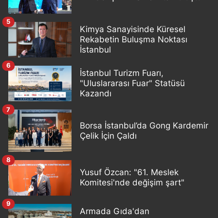
5
Kimya Sanayisinde Küresel
Rekabetin Buluşma Noktası
İstanbul
6
İstanbul Turizm Fuarı,
"Uluslararası Fuar" Statüsü
Kazandı
7
Borsa İstanbul’da Gong Kardemir
Çelik İçin Çaldı
8
Yusuf Özcan: "61. Meslek
Komitesi'nde değişim şart"
9
Armada Gıda'dan