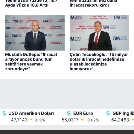
Temmuzda Yüzde 13, İlk 7
temmuzda bir kez daha
Ayda Yüzde 18,8 Arttı
ihracat rekoru kırdı
Mustafa Gültepe: "İhracat
Çetin Tecdelioğlu: "15 milyar
artıyor ancak bunu tüm
dolarlık ihracat hedefimize
sektörlere yaymak
ulaşabileceğimize
zorundayız"
inanıyoruz"
USD Amerikan Doları
EUR Euro
GBP İngili
47,7143
55,0317
64,2463
0.16
%
-0.02
%