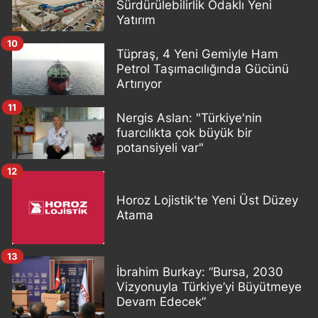
Sürdürülebilirlik Odaklı Yeni
Yatırım
10
Tüpraş, 4 Yeni Gemiyle Ham
Petrol Taşımacılığında Gücünü
Artırıyor
11
Nergis Aslan: "Türkiye'nin
fuarcılıkta çok büyük bir
potansiyeli var"
12
Horoz Lojistik'te Yeni Üst Düzey
Atama
13
İbrahim Burkay: “Bursa, 2030
Vizyonuyla Türkiye’yi Büyütmeye
Devam Edecek”