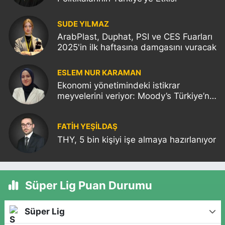
SUDE YILMAZ
ArabPlast, Duphat, PSI ve CES Fuarları
2025'in ilk haftasına damgasını vuracak
ESLEM NUR KARAMAN
Ekonomi yönetimindeki istikrar
meyvelerini veriyor: Moody’s Türkiye’nin
kredi notunu yükseltti!
FATIH YEŞİLDAŞ
THY, 5 bin kişiyi işe almaya hazırlanıyor
Süper Lig Puan Durumu
Süper Lig