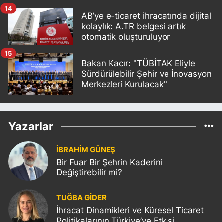
14
AB’ye e-ticaret ihracatında dijital
kolaylık: A.TR belgesi artık
otomatik oluşturuluyor
15
Bakan Kacır: "TÜBİTAK Eliyle
Sürdürülebilir Şehir ve İnovasyon
Merkezleri Kurulacak"
Yazarlar
İBRAHİM GÜNEŞ
Bir Fuar Bir Şehrin Kaderini
Değiştirebilir mi?
TUĞBA GİDER
İhracat Dinamikleri ve Küresel Ticaret
Politikalarının Türkiye’ye Etkisi