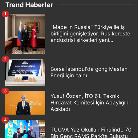
Trend Haberler
1
"Made in Russia" Türkiye ile iş
birliğini genişletiyor: Rus kereste
endüstrisi şirketleri yeni
ortaklıklar geliştiriyor
2
Borsa İstanbul'da gong Masfen
Enerji için çaldı
3
Yusuf Özcan, İTO 61. Teknik
Hırdavat Komitesi İçin Adaylığını
Açıkladı
4
TÜGVA Yaz Okulları Finalinde 70
Bin Genç RAMS Park’ta Buluştu