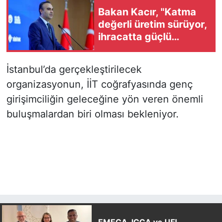
Bakan Kacır, "Katma
değerli üretim sürüyor,
ihracatta güçlü
performans devam
ediyor"
İstanbul’da gerçekleştirilecek
organizasyonun, İİT coğrafyasında genç
girişimciliğin geleceğine yön veren önemli
buluşmalardan biri olması bekleniyor.