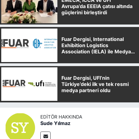
EMECA, ICCA ve UFI
Avrupa’da EEEIA çatısı altında
güçlerini birleştirdi
Fuar Dergisi, International
Exhibition Logistics
Association (IELA) ile Medya
Partnerliği Anlaşması İmzaladı
Fuar Dergisi, UFI’nin
Türkiye’deki ilk ve tek resmi
medya partneri oldu
EDITÖR HAKKINDA
Sude Yılmaz