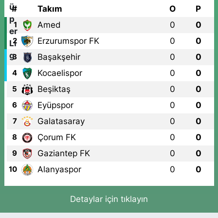
#
Takım
O
P
Amed
0
0
1
Erzurumspor FK
0
0
2
Başakşehir
0
0
3
Kocaelispor
0
0
4
Beşiktaş
0
0
5
Eyüpspor
0
0
6
Galatasaray
0
0
7
Çorum FK
0
0
8
Gaziantep FK
0
0
9
Alanyaspor
0
0
10
Detaylar için tıklayın