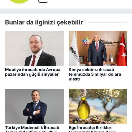
Bunlar da ilginizi çekebilir
Mobilya ihracatında Avrupa
Kimya sektörü ihracatı
pazarından güçlü sinyaller
temmuzda 3 milyar dolara
ulaştı
Türkiye Madencilik İhracatı
Ege İhracatçı Birlikleri