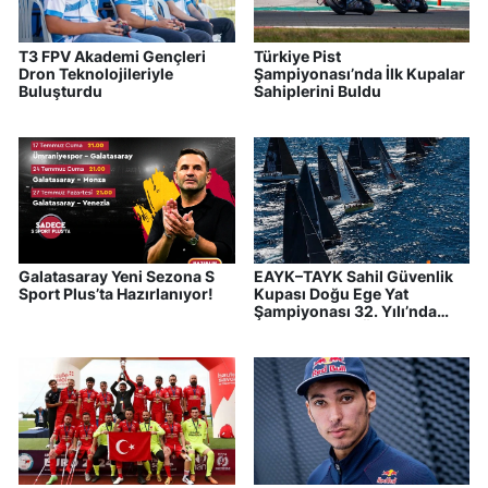
T3 FPV Akademi Gençleri
Türkiye Pist
Dron Teknolojileriyle
Şampiyonası’nda İlk Kupalar
Buluşturdu
Sahiplerini Buldu
Galatasaray Yeni Sezona S
EAYK–TAYK Sahil Güvenlik
Sport Plus’ta Hazırlanıyor!
Kupası Doğu Ege Yat
Şampiyonası 32. Yılı’nda
Heyecan Final Öncesi
Zirveye Çıktı