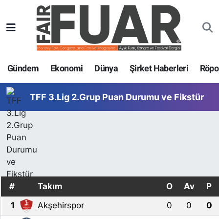
Gündem
GENEL
Nöbetçi Eczaneler
Ekonomi
EKONOMİ
Hava Durumu
Gündem
Ekonomi
Dünya
Şirket Haberleri
Röpor
Dünya
GÜNDEM
Trafik Durumu
TFF 3.Lig 2.Grup Puan Durumu ve Fikstür
Şirket Haberleri
SPOR
Süper Lig Puan Durumu ve Fikstür
Röportajlar
SİYASET
Tüm Manşetler
Fuar Haberleri
DÜNYA
Son Dakika Haberleri
#
Takım
O
Av
P
Fuar Takvimi
EĞİTİM
Haber Arşivi
1
Akşehirspor
0
0
0
Fuar Akademi
TEKNOLOJİ