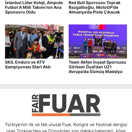
İstanbul Lider Koleji, Ampute
Red Bull Sporcusu Toprak
Futbol A Milli Takımı'nın Ana
Razgatlıoğlu, MotoGP’de
Sponsoru Oldu
Almanya’da Piste Çıkacak
SKIL Enduro ve ATV
Team Akfen İnşaat Sporcusu
Şampiyonası Start Aldı
Görkem Öçal’dan U21
Avrupa’da Gümüş Madalya
Türkiye'nin ilk ve tek ulusal Fuar, Kongre ve Festival dergisi
olan Türkiye'den ve Dünya'dan son dakika haberleri, köşe