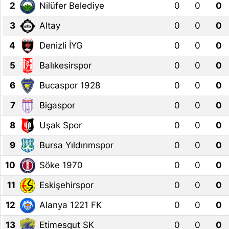
2
Nilüfer Belediye
0
0
0
Yurt Dışı Fuarlar
KÜLTÜR SANAT
3
Altay
0
0
0
Teknoloji
ŞİRKET HABERLERİ
4
Denizli İYG
0
0
0
5
Balıkesirspor
0
0
0
Spor
SAVUNMA SANAYİ
6
Bucaspor 1928
0
0
0
FUAR HABERLERİ
7
Bigaspor
0
0
0
FUAR TAKVİMİ
8
Uşak Spor
0
0
0
9
Bursa Yıldırımspor
0
0
0
Amerika Fuarları
10
Söke 1970
0
0
0
FUAR RAPORU
11
Eskişehirspor
0
0
0
FESTİVAL HABERLERİ
12
Alanya 1221 FK
0
0
0
13
Etimesgut SK
0
0
0
FESTİVAL TAKVİMİ