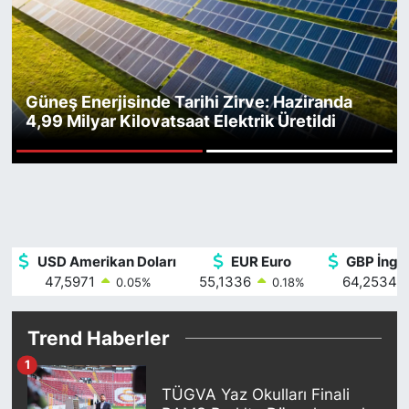
Yurt Dışı Fuarlar
KÜLTÜR SANAT
Teknoloji
ŞİRKET HABERLERİ
Güneş Enerjisinde Tarihi Zirve: Haziranda
4,99 Milyar Kilovatsaat Elektrik Üretildi
Spor
SAVUNMA SANAYİ
1
2
FUAR HABERLERİ
FUAR TAKVİMİ
USD Amerikan Doları
EUR Euro
GBP İngili
Amerika Fuarları
47,5971
55,1336
64,2534
0.05
%
0.18
%
FUAR RAPORU
Trend Haberler
FESTİVAL HABERLERİ
1
TÜGVA Yaz Okulları Finali
FESTİVAL TAKVİMİ