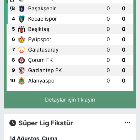
Başakşehir
0
0
3
Kocaelispor
0
0
4
Beşiktaş
0
0
5
Eyüpspor
0
0
6
Galatasaray
0
0
7
Çorum FK
0
0
8
Gaziantep FK
0
0
9
Alanyaspor
0
0
10
Detaylar için tıklayın
Süper Lig Fikstür
14 Ağustos, Cuma