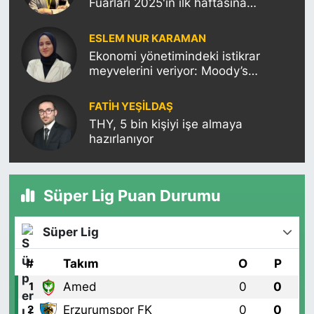
Fuarları 2025'in ilk haftasına
damgasını vuracak
ESLEM NUR KARAMAN
Ekonomi yönetimindeki istikrar
meyvelerini veriyor: Moody’s
Türkiye’nin kredi notunu yükseltti!
FATIH YEŞİLDAŞ
THY, 5 bin kişiyi işe almaya
hazırlanıyor
Süper Lig Puan Durumu
Süper Lig
#
Takım
O
P
Amed
0
0
1
Erzurumspor FK
0
0
2