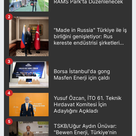
RAMS Park'ta Düzenlenecek
KONGRE HABERLERİ
2
KONGRE TAKVİMİ
"Made in Russia" Türkiye ile iş
birliğini genişletiyor: Rus
kereste endüstrisi şirketleri
RÖPORTAJLAR
yeni ortaklıklar geliştiriyor
BİYOGRAFİLER
3
Borsa İstanbul'da gong
Masfen Enerji için çaldı
4
Yusuf Özcan, İTO 61. Teknik
Hırdavat Komitesi İçin
Adaylığını Açıkladı
5
TSKB/Uğur Aydın Ünüvar:
"Bewen Enerji, Türkiye'nin