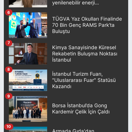
yenilenebilir enerji
geleceğinde önemli bir
6
oyuncu olacak"
TÜGVA Yaz Okulları Finalinde
70 Bin Genç RAMS Park’ta
Buluştu
7
Kimya Sanayisinde Küresel
Rekabetin Buluşma Noktası
İstanbul
8
İstanbul Turizm Fuarı,
"Uluslararası Fuar" Statüsü
Kazandı
9
Borsa İstanbul’da Gong
Kardemir Çelik İçin Çaldı
10
Armada Gıda'dan