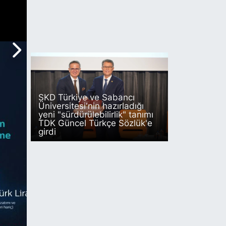
SKD Türkiye ve Sabancı
Üniversitesi'nin hazırladığı
yeni "sürdürülebilirlik" tanımı
TDK Güncel Türkçe Sözlük'e
girdi