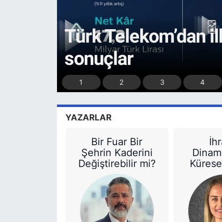
14. Boğaziçi Film Fe
başvuruları sürüyor
1
2
3
4
YAZARLAR
Bir Fuar Bir
İh
Şehrin Kaderini
Dinami
Değiştirebilir mi?
Kürese
Politi
Türkiye