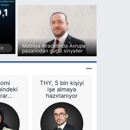
Ulusoy Un, Türkiye'nin u
Capital500 listesinde d
Mobilya ihracatında Avrupa
10
pazarından güçlü sinyaller
nomi
THY, 5 bin kişiyi
indeki
işe almaya
krar
hazırlanıyor
erini
 Moody’s
in kredi
unu
ltti!