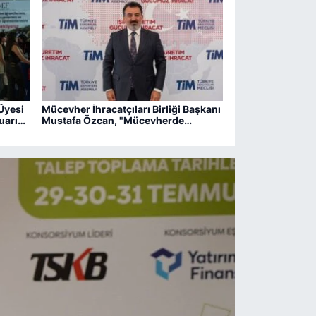
Üyesi
Mücevher İhracatçıları Birliği Başkanı
uarı
Mustafa Özcan, "Mücevherde
ak"
gerilemenin ana nedeni altın ithalat
kotası"