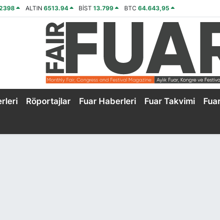
,2398
ALTIN
6513.94
BİST
13.799
BTC
64.643,95
rleri
Röportajlar
Fuar Haberleri
Fuar Takvimi
Fua