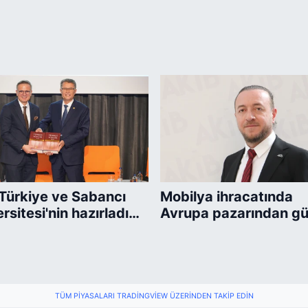
Türkiye ve Sabancı
Mobilya ihracatında
rsitesi'nin hazırladığı
Avrupa pazarından gü
"sürdürülebilirlik"
sinyaller
mı TDK Güncel Türkçe
k'e girdi
TÜM PIYASALARI TRADINGVIEW ÜZERINDEN TAKIP EDIN