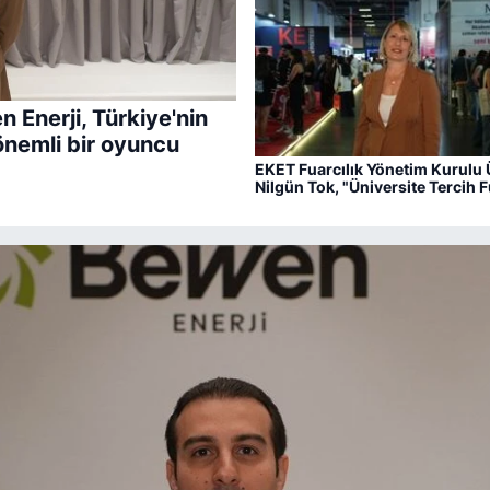
Enerji, Türkiye'nin
 önemli bir oyuncu
EKET Fuarcılık Yönetim Kurulu 
Nilgün Tok, "Üniversite Tercih F
15 bini aşkın öğrenci ağırlayac