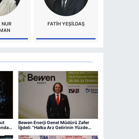
 NUR
FATIH YEŞİLDAŞ
MAN
ut
Bewen Enerji Genel Müdürü Zafer
ında
İğdeli: "Halka Arz Gelirinin Yüzde
55'ini Yeni Yatırımlara Ayıracağız"