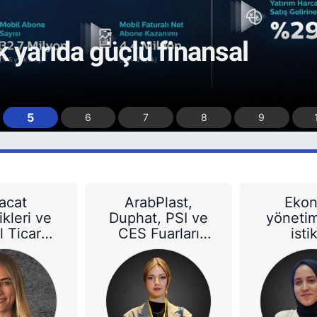
stivali için yarışma
6
5
7
8
9
racat
ArabPlast,
Eko
kleri ve
Duphat, PSI ve
yönetim
l Ticaret
CES Fuarları
isti
kalarının
2025'in ilk
meyvel
’ye Etkisi
haftasına
veriyor:
damgasını
Türkiye’n
vuracak
not
yükse