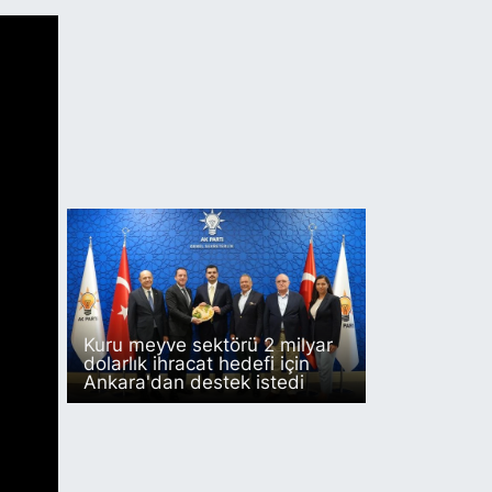
Kuru meyve sektörü 2 milyar
dolarlık ihracat hedefi için
Ankara'dan destek istedi