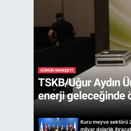
GÜNÜN MANŞETI
TSKB/Uğur Aydın Ünü
enerji geleceğinde 
Kuru meyve sektörü 
milyar dolarlık ihraca