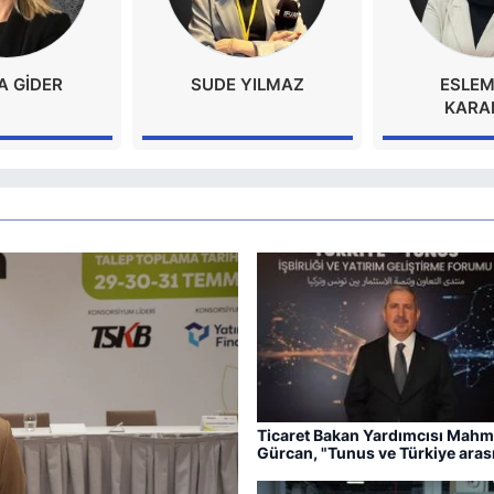
A GİDER
SUDE YILMAZ
ESLEM
KARA
Ticaret Bakan Yardımcısı Mahm
Gürcan, "Tunus ve Türkiye aras
ticaret hacmini üst seviyeye
çıkaracağız"