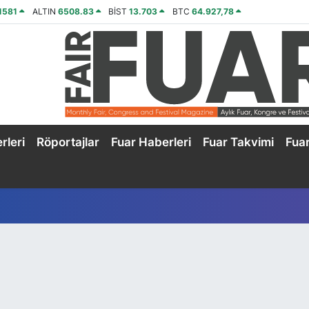
1581
ALTIN
6508.83
BİST
13.703
BTC
64.927,78
rleri
Röportajlar
Fuar Haberleri
Fuar Takvimi
Fua