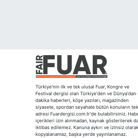
Yurt Dışı Fuarlar
KÜLTÜR SANAT
Teknoloji
ŞİRKET HABERLERİ
Spor
SAVUNMA SANAYİ
FUAR HABERLERİ
FUAR TAKVİMİ
Türkiye'nin ilk ve tek ulusal Fuar, Kongre ve
Amerika Fuarları
Festival dergisi olan Türkiye'den ve Dünya'dan
dakika haberleri, köşe yazıları, magazinden
FUAR RAPORU
siyasete, spordan seyahate bütün konuların te
adresi Fuardergisi.com.tr'de bulabilirsiniz. Hab
içerikleri izin alınmadan, kaynak gösterilerek d
FESTİVAL HABERLERİ
iktibas edilemez. Kanuna aykırı ve izinsiz olara
kopyalanamaz, başka yerde yayınlanamaz.
FESTİVAL TAKVİMİ