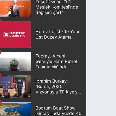
Yusuf Özcan: "61.
Meslek Komitesi'nde
değişim şart"
Horoz Lojistik'te Yeni
Üst Düzey Atama
Tüpraş, 4 Yeni
Gemiyle Ham Petrol
Taşımacılığında
Gücünü Artırıyor
İbrahim Burkay:
“Bursa, 2030
Vizyonuyla Türkiye’yi
Büyütmeye Devam
Edecek”
Bodrum Boat Show
ikinci yılında yüzde 40