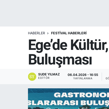
Yurt Dışı Fuarlar
KÜLTÜR SANAT
Teknoloji
ŞİRKET HABERLERİ
HABERLER
FESTIVAL HABERLERI
Spor
SAVUNMA SANAYİ
Ege’de Kültü
FUAR HABERLERİ
Buluşması
FUAR TAKVİMİ
Amerika Fuarları
SUDE YILMAZ
06.04.2026 - 16:55
EDITÖR
YAYINLANMA
G
FUAR RAPORU
FESTİVAL HABERLERİ
FESTİVAL TAKVİMİ