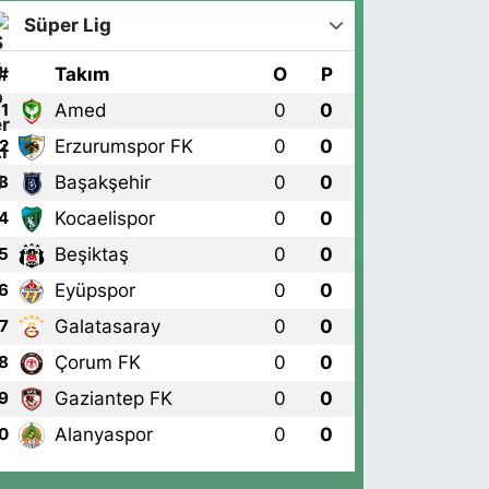
Süper Lig
#
Takım
O
P
Amed
0
0
1
Erzurumspor FK
0
0
2
Başakşehir
0
0
3
Kocaelispor
0
0
4
Beşiktaş
0
0
5
Eyüpspor
0
0
6
Galatasaray
0
0
7
Çorum FK
0
0
8
Gaziantep FK
0
0
9
Alanyaspor
0
0
0