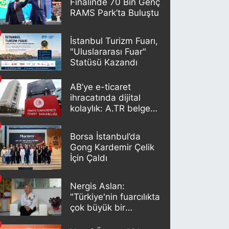
Finalinde 70 Bin Genç
RAMS Park’ta Buluştu
İstanbul Turizm Fuarı,
"Uluslararası Fuar"
Statüsü Kazandı
AB’ye e-ticaret
ihracatında dijital
kolaylık: A.TR belgesi
artık otomatik
oluşturuluyor
Borsa İstanbul’da
Gong Kardemir Çelik
İçin Çaldı
Nergis Aslan:
"Türkiye'nin fuarcılıkta
çok büyük bir
potansiyeli var"