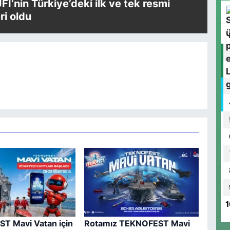
UFI’nin Türkiye’deki ilk ve tek resmi
i oldu
1
T Mavi Vatan için
Rotamız TEKNOFEST Mavi