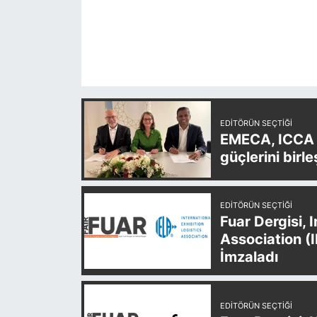
EDITÖRÜN SEÇTIĞI
EMECA, ICCA v
güçlerini birle
EDITÖRÜN SEÇTIĞI
Fuar Dergisi, 
Association (
İmzaladı
EDITÖRÜN SEÇTIĞI