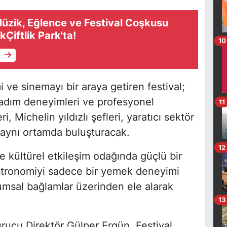
üzik, Eğlence ve Festival Coşkusu
Çiftlik Park'ta!
10
e
 ve sinemayı bir araya getiren festival;
l tadım deneyimleri ve profesyonel
11
, Michelin yıldızlı şefleri, yaratıcı sektör
ri aynı ortamda buluşturacak.
12
e kültürel etkileşim odağında güçlü bir
stronomiyi sadece bir yemek deneyimi
plumsal bağlamlar üzerinden ele alarak
13
rucu Direktör Gülper Ergün, Festival