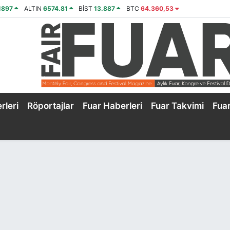
1897
ALTIN
6574.81
BİST
13.887
BTC
64.360,53
rleri
Röportajlar
Fuar Haberleri
Fuar Takvimi
Fua