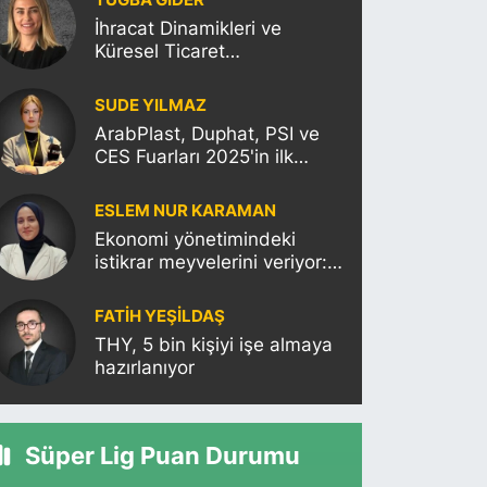
TUĞBA GİDER
İhracat Dinamikleri ve
Küresel Ticaret
Politikalarının Türkiye’ye
Etkisi
SUDE YILMAZ
ArabPlast, Duphat, PSI ve
CES Fuarları 2025'in ilk
haftasına damgasını
vuracak
ESLEM NUR KARAMAN
Ekonomi yönetimindeki
istikrar meyvelerini veriyor:
Moody’s Türkiye’nin kredi
notunu yükseltti!
FATIH YEŞİLDAŞ
THY, 5 bin kişiyi işe almaya
hazırlanıyor
Süper Lig Puan Durumu