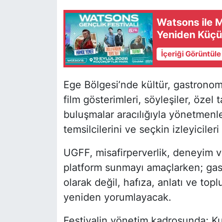
Watsons ile M
Yeniden Küçük
İçeriği Görüntül
Ege Bölgesi’nde kültür, gastronomi
film gösterimleri, söyleşiler, öze
buluşmalar aracılığıyla yönetmenleri
temsilcilerini ve seçkin izleyicile
UGFF, misafirperverlik, deneyim v
platform sunmayı amaçlarken; ga
olarak değil, hafıza, anlatı ve to
yeniden yorumlayacak.
Festivalin yönetim kadrosunda; Ku