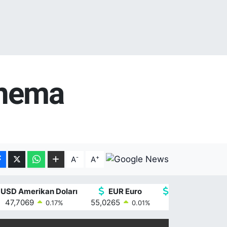
inema
-
+
A
A
USD Amerikan Doları
EUR Euro
GBP İngiliz Ster
47,7069
55,0265
64,1897
0.17
%
0.01
%
0.02