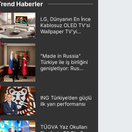
Trend Haberler
LG, Dünyanın En İnce
Kablosuz OLED TV'si
Wallpaper TV'yi
Türkiye Pazarına
Getirdi
"Made in Russia"
Türkiye ile iş birliğini
genişletiyor: Rus
kereste endüstrisi
şirketleri yeni
ortaklıklar geliştiriyor
ING Türkiye’den güçlü
ilk yarı performansı
TÜGVA Yaz Okulları