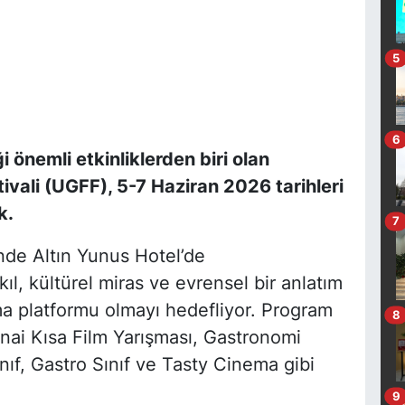
5
6
 önemli etkinliklerden biri olan
ivali (UGFF), 5-7 Haziran 2026 tarihleri
k.
7
nde Altın Yunus Hotel’de
kıl, kültürel miras ve evrensel bir anlatım
şma platformu olmayı hedefliyor. Program
8
nai Kısa Film Yarışması, Gastronomi
Sınıf, Gastro Sınıf ve Tasty Cinema gibi
9