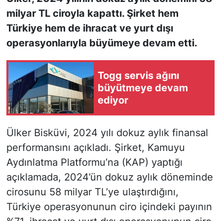
milyar TL ciroyla kapattı. Şirket hem
KONGRE HABERLERİ
Türkiye hem de ihracat ve yurt dışı
operasyonlarıyla büyümeye devam etti.
KONGRE TAKVİMİ
RÖPORTAJLAR
Togg servis ağını
büyütmeye devam
BİYOGRAFİLER
ediyor
Ülker Bisküvi, 2024 yılı dokuz aylık finansal
performansını açıkladı. Şirket, Kamuyu
Aydınlatma Platformu’na (KAP) yaptığı
açıklamada, 2024’ün dokuz aylık döneminde
cirosunu 58 milyar TL’ye ulaştırdığını,
Türkiye operasyonunun ciro içindeki payının