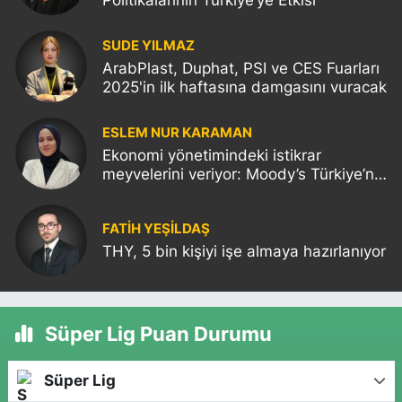
SUDE YILMAZ
ArabPlast, Duphat, PSI ve CES Fuarları
2025'in ilk haftasına damgasını vuracak
ESLEM NUR KARAMAN
Ekonomi yönetimindeki istikrar
meyvelerini veriyor: Moody’s Türkiye’nin
kredi notunu yükseltti!
FATIH YEŞİLDAŞ
THY, 5 bin kişiyi işe almaya hazırlanıyor
Süper Lig Puan Durumu
Süper Lig