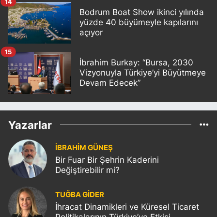
14
Bodrum Boat Show ikinci yılında
yüzde 40 büyümeyle kapılarını
açıyor
15
İbrahim Burkay: “Bursa, 2030
Vizyonuyla Türkiye’yi Büyütmeye
Devam Edecek”
Yazarlar
İBRAHİM GÜNEŞ
Bir Fuar Bir Şehrin Kaderini
Değiştirebilir mi?
TUĞBA GİDER
İhracat Dinamikleri ve Küresel Ticaret
Politikalarının Türkiye’ye Etkisi