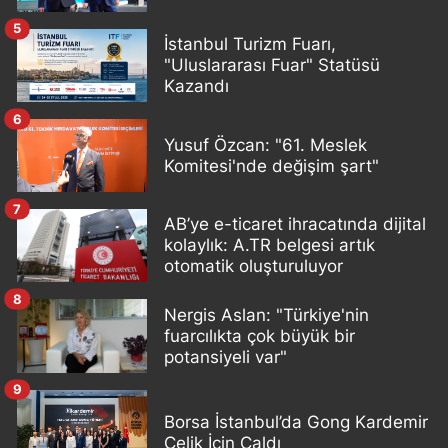
5
İstanbul Turizm Fuarı,
"Uluslararası Fuar" Statüsü
Kazandı
6
Yusuf Özcan: "61. Meslek
Komitesi'nde değişim şart"
7
AB’ye e-ticaret ihracatında dijital
kolaylık: A.TR belgesi artık
otomatik oluşturuluyor
8
Nergis Aslan: "Türkiye'nin
fuarcılıkta çok büyük bir
potansiyeli var"
9
Borsa İstanbul’da Gong Kardemir
Çelik İçin Çaldı