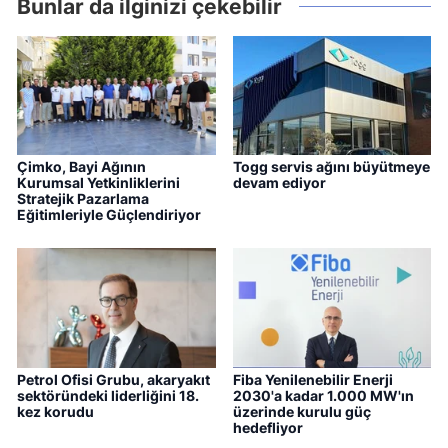
Bunlar da ilginizi çekebilir
Çimko, Bayi Ağının
Togg servis ağını büyütmeye
Kurumsal Yetkinliklerini
devam ediyor
Stratejik Pazarlama
Eğitimleriyle Güçlendiriyor
Petrol Ofisi Grubu, akaryakıt
Fiba Yenilenebilir Enerji
sektöründeki liderliğini 18.
2030'a kadar 1.000 MW'ın
kez korudu
üzerinde kurulu güç
hedefliyor