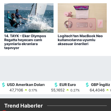
14. TAYK – Eker Olympos
Logitech'ten MacBook Neo
Regatta heyecanı canlı
kullanıcılarına uyumlu
yayınlarla ekranlara
aksesuar önerileri
taşınıyor
USD Amerikan Doları
EUR Euro
GBP İngiliz 
47,7106
55,1652
64,4046
0.17
%
0.27
%
Trend Haberler