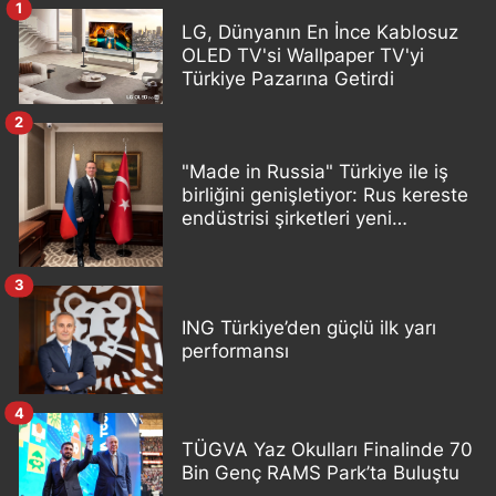
1
LG, Dünyanın En İnce Kablosuz
OLED TV'si Wallpaper TV'yi
Türkiye Pazarına Getirdi
2
"Made in Russia" Türkiye ile iş
birliğini genişletiyor: Rus kereste
endüstrisi şirketleri yeni
ortaklıklar geliştiriyor
3
ING Türkiye’den güçlü ilk yarı
performansı
4
TÜGVA Yaz Okulları Finalinde 70
Bin Genç RAMS Park’ta Buluştu