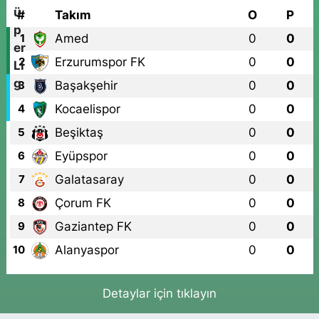
#
Takım
O
P
Amed
0
0
1
Erzurumspor FK
0
0
2
Başakşehir
0
0
3
Kocaelispor
0
0
4
Beşiktaş
0
0
5
Eyüpspor
0
0
6
Galatasaray
0
0
7
Çorum FK
0
0
8
Gaziantep FK
0
0
9
Alanyaspor
0
0
10
Detaylar için tıklayın