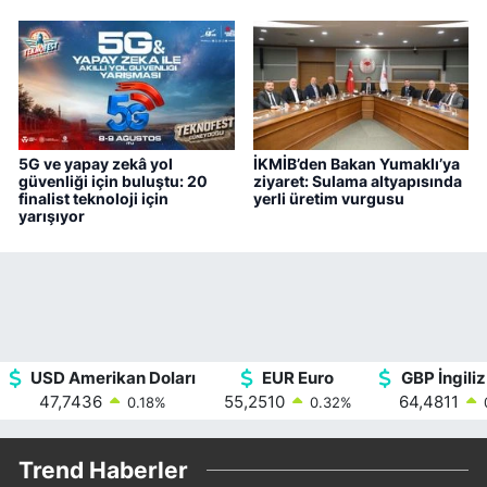
5G ve yapay zekâ yol
İKMİB’den Bakan Yumaklı’ya
güvenliği için buluştu: 20
ziyaret: Sulama altyapısında
finalist teknoloji için
yerli üretim vurgusu
yarışıyor
USD Amerikan Doları
EUR Euro
GBP İngiliz
47,7436
55,2510
64,4811
0.18
%
0.32
%
Trend Haberler