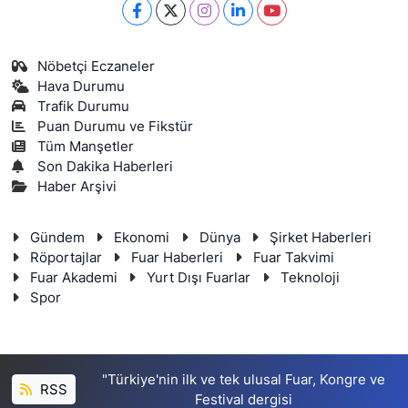
Nöbetçi Eczaneler
Hava Durumu
Trafik Durumu
Puan Durumu ve Fikstür
Tüm Manşetler
Son Dakika Haberleri
Haber Arşivi
Gündem
Ekonomi
Dünya
Şirket Haberleri
Röportajlar
Fuar Haberleri
Fuar Takvimi
Fuar Akademi
Yurt Dışı Fuarlar
Teknoloji
Spor
"Türkiye'nin ilk ve tek ulusal Fuar, Kongre ve
RSS
Festival dergisi