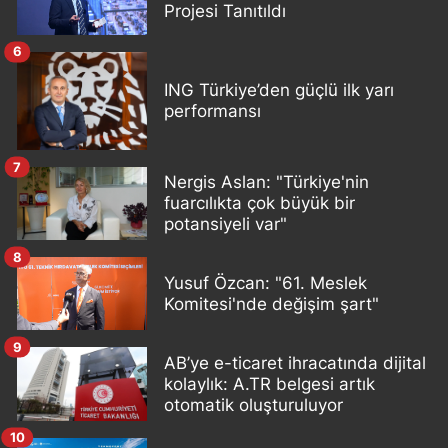
Projesi Tanıtıldı
6
ING Türkiye’den güçlü ilk yarı
performansı
7
Nergis Aslan: "Türkiye'nin
fuarcılıkta çok büyük bir
potansiyeli var"
8
Yusuf Özcan: "61. Meslek
Komitesi'nde değişim şart"
9
AB’ye e-ticaret ihracatında dijital
kolaylık: A.TR belgesi artık
otomatik oluşturuluyor
10