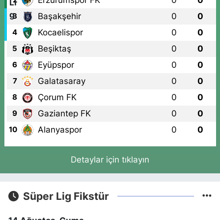
Başakşehir
0
0
3
Kocaelispor
0
0
4
Beşiktaş
0
0
5
Eyüpspor
0
0
6
Galatasaray
0
0
7
Çorum FK
0
0
8
Gaziantep FK
0
0
9
Alanyaspor
0
0
10
Detaylar için tıklayın
Süper Lig Fikstür