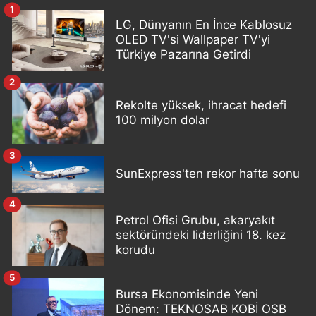
1
LG, Dünyanın En İnce Kablosuz
OLED TV'si Wallpaper TV'yi
Türkiye Pazarına Getirdi
2
Rekolte yüksek, ihracat hedefi
100 milyon dolar
3
SunExpress'ten rekor hafta sonu
4
Petrol Ofisi Grubu, akaryakıt
sektöründeki liderliğini 18. kez
korudu
5
Bursa Ekonomisinde Yeni
Dönem: TEKNOSAB KOBİ OSB