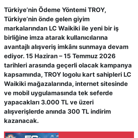
Türkiye’nin Ödeme Yöntemi TROY,
KONGRE HABERLERİ
Türkiye’nin önde gelen giyim
markalarından LC Waikiki ile yeni bir iş
KONGRE TAKVİMİ
birliğine imza atarak kullanıcılarına
RÖPORTAJLAR
avantajlı alışveriş imkânı sunmaya devam
ediyor. 15 Haziran – 15 Temmuz 2026
BİYOGRAFİLER
tarihleri arasında geçerli olacak kampanya
kapsamında, TROY logolu kart sahipleri LC
Waikiki mağazalarında, internet sitesinde
ve mobil uygulamasında tek seferde
yapacakları 3.000 TL ve üzeri
alışverişlerde anında 300 TL indirim
kazanacak.