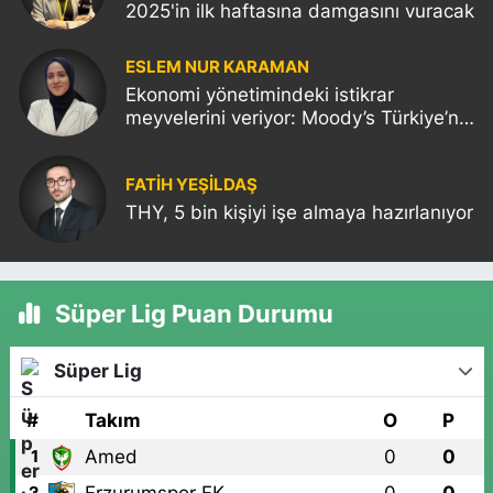
2025'in ilk haftasına damgasını vuracak
ESLEM NUR KARAMAN
Ekonomi yönetimindeki istikrar
meyvelerini veriyor: Moody’s Türkiye’nin
kredi notunu yükseltti!
FATIH YEŞİLDAŞ
THY, 5 bin kişiyi işe almaya hazırlanıyor
Süper Lig Puan Durumu
Süper Lig
#
Takım
O
P
Amed
0
0
1
Erzurumspor FK
0
0
2