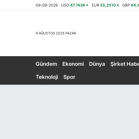
09-08-2026
USD
47,7436
EUR
55,2510
GBP
64,
Gündem
GENEL
Nöbetçi Eczaneler
9 AĞUSTOS 2026 PAZAR
Ekonomi
EKONOMİ
Hava Durumu
Dünya
GÜNDEM
Trafik Durumu
Gündem
Ekonomi
Dünya
Şirket Habe
Şirket Haberleri
SPOR
Süper Lig Puan Durumu ve Fikstür
Teknoloji
Spor
Röportajlar
SİYASET
Tüm Manşetler
Fuar Haberleri
DÜNYA
Son Dakika Haberleri
Fuar Takvimi
EĞİTİM
Haber Arşivi
Fuar Akademi
TEKNOLOJİ