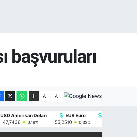
 başvuruları
-
+
A
A
USD Amerikan Doları
EUR Euro
GBP İngiliz Ster
47,7436
55,2510
64,4811
0.18
%
0.32
%
0.38