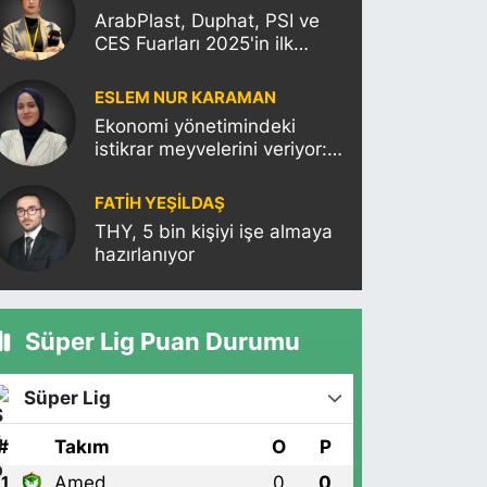
ArabPlast, Duphat, PSI ve
CES Fuarları 2025'in ilk
haftasına damgasını
vuracak
ESLEM NUR KARAMAN
Ekonomi yönetimindeki
istikrar meyvelerini veriyor:
Moody’s Türkiye’nin kredi
notunu yükseltti!
FATIH YEŞİLDAŞ
THY, 5 bin kişiyi işe almaya
hazırlanıyor
Süper Lig Puan Durumu
Süper Lig
#
Takım
O
P
Amed
0
0
1