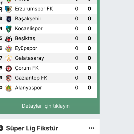
Erzurumspor FK
0
0
2
Başakşehir
0
0
3
Kocaelispor
0
0
4
Beşiktaş
0
0
5
Eyüpspor
0
0
6
Galatasaray
0
0
7
Çorum FK
0
0
8
Gaziantep FK
0
0
9
Alanyaspor
0
0
0
Detaylar için tıklayın
Süper Lig Fikstür