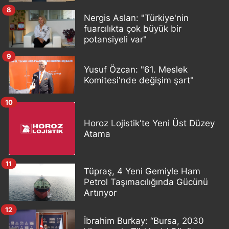
8
Nergis Aslan: "Türkiye'nin
fuarcılıkta çok büyük bir
potansiyeli var"
9
Yusuf Özcan: "61. Meslek
Komitesi'nde değişim şart"
10
Horoz Lojistik'te Yeni Üst Düzey
Atama
11
Tüpraş, 4 Yeni Gemiyle Ham
Petrol Taşımacılığında Gücünü
Artırıyor
12
İbrahim Burkay: “Bursa, 2030