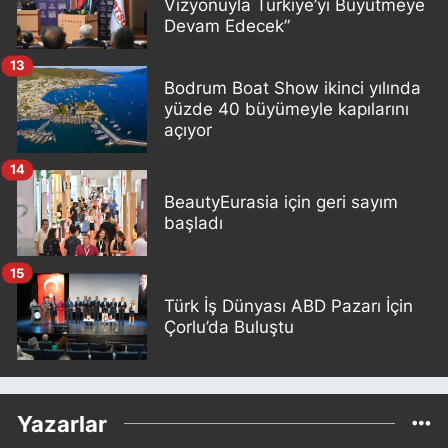
Vizyonuyla Türkiye’yi Büyütmeye
Devam Edecek”
13
Bodrum Boat Show ikinci yılında
yüzde 40 büyümeyle kapılarını
açıyor
14
BeautyEurasia için geri sayım
başladı
15
Türk İş Dünyası ABD Pazarı İçin
Çorlu’da Buluştu
Yazarlar