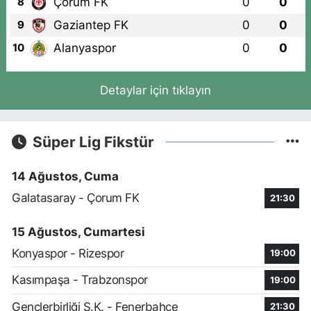
Çorum FK
0
0
8
Gaziantep FK
0
0
9
Alanyaspor
0
0
10
Detaylar için tıklayın
Süper Lig Fikstür
14 Ağustos, Cuma
Galatasaray - Çorum FK
21:30
15 Ağustos, Cumartesi
Konyaspor - Rizespor
19:00
Kasımpaşa - Trabzonspor
19:00
Gençlerbirliği S.K. - Fenerbahçe
21:30