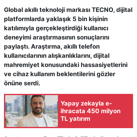
Global akıllı teknoloji markası TECNO, dijital
KONGRE HABERLERİ
platformlarda yaklaşık 5 bin kişinin
katılımıyla gerçekleştirdiği kullanıcı
KONGRE TAKVİMİ
deneyimi araştırmasının sonuçlarını
RÖPORTAJLAR
paylaştı. Araştırma, akıllı telefon
kullanıcılarının alışkanlıklarını, dijital
BİYOGRAFİLER
mahremiyet konusundaki hassasiyetlerini
ve cihaz kullanım beklentilerini gözler
önüne serdi.
Yapay zekayla e-
ihracata 450 milyon
TL yatırım