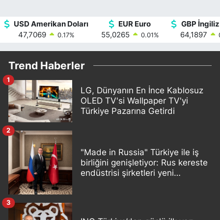
USD Amerikan Doları
EUR Euro
GBP İngiliz
47,7069
55,0265
64,1897
0.17
%
0.01
%
Trend Haberler
1
LG, Dünyanın En İnce Kablosuz
OLED TV'si Wallpaper TV'yi
Türkiye Pazarına Getirdi
2
"Made in Russia" Türkiye ile iş
birliğini genişletiyor: Rus kereste
endüstrisi şirketleri yeni
ortaklıklar geliştiriyor
3