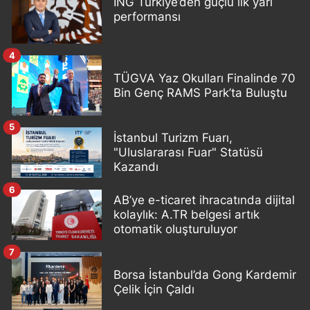
ING Türkiye’den güçlü ilk yarı
performansı
4
TÜGVA Yaz Okulları Finalinde 70
Bin Genç RAMS Park’ta Buluştu
5
İstanbul Turizm Fuarı,
"Uluslararası Fuar" Statüsü
Kazandı
6
AB’ye e-ticaret ihracatında dijital
kolaylık: A.TR belgesi artık
otomatik oluşturuluyor
7
Borsa İstanbul’da Gong Kardemir
Çelik İçin Çaldı