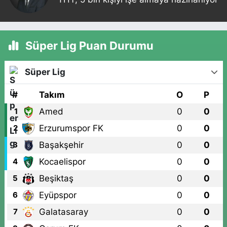
Süper Lig Puan Durumu
Süper Lig
#
Takım
O
P
Amed
0
0
1
Erzurumspor FK
0
0
2
Başakşehir
0
0
3
Kocaelispor
0
0
4
Beşiktaş
0
0
5
Eyüpspor
0
0
6
Galatasaray
0
0
7