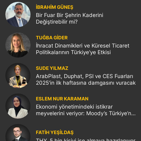
İBRAHİM GÜNEŞ
Bir Fuar Bir Şehrin Kaderini
Değiştirebilir mi?
TUĞBA GİDER
İhracat Dinamikleri ve Küresel Ticaret
Politikalarının Türkiye’ye Etkisi
SUDE YILMAZ
ArabPlast, Duphat, PSI ve CES Fuarları
2025'in ilk haftasına damgasını vuracak
ESLEM NUR KARAMAN
Ekonomi yönetimindeki istikrar
meyvelerini veriyor: Moody’s Türkiye’nin
kredi notunu yükseltti!
FATIH YEŞİLDAŞ
THY, 5 bin kişiyi işe almaya hazırlanıyor