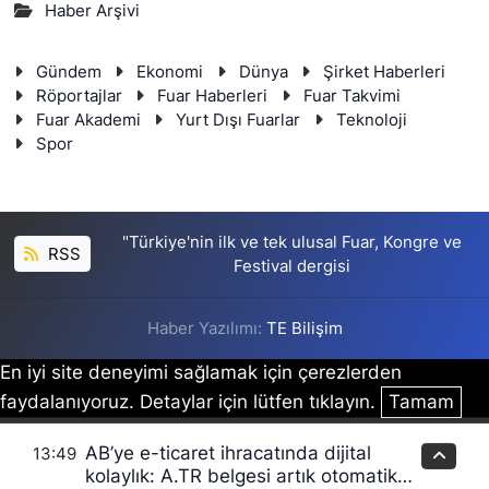
Haber Arşivi
Gündem
Ekonomi
Dünya
Şirket Haberleri
Röportajlar
Fuar Haberleri
Fuar Takvimi
Fuar Akademi
Yurt Dışı Fuarlar
Teknoloji
Spor
"Türkiye'nin ilk ve tek ulusal Fuar, Kongre ve
RSS
Festival dergisi
Haber Yazılımı:
TE Bilişim
En iyi site deneyimi sağlamak için çerezlerden
faydalanıyoruz. Detaylar için lütfen tıklayın.
Tamam
AB’ye e-ticaret ihracatında dijital
13:49
kolaylık: A.TR belgesi artık otomatik