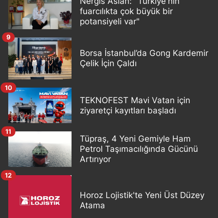
Nergis Aslan: "Türkiye'nin
fuarcılıkta çok büyük bir
potansiyeli var"
9
Borsa İstanbul’da Gong Kardemir
Çelik İçin Çaldı
10
TEKNOFEST Mavi Vatan için
ziyaretçi kayıtları başladı
11
Tüpraş, 4 Yeni Gemiyle Ham
Petrol Taşımacılığında Gücünü
Artırıyor
12
Horoz Lojistik'te Yeni Üst Düzey
Atama