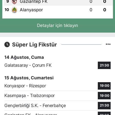
Gaziantep FK
0
0
9
Alanyaspor
0
0
10
Detaylar için tıklayın
Süper Lig Fikstür
14 Ağustos, Cuma
Galatasaray - Çorum FK
21:30
15 Ağustos, Cumartesi
Konyaspor - Rizespor
19:00
Kasımpaşa - Trabzonspor
19:00
Gençlerbirliği S.K. - Fenerbahçe
21:30