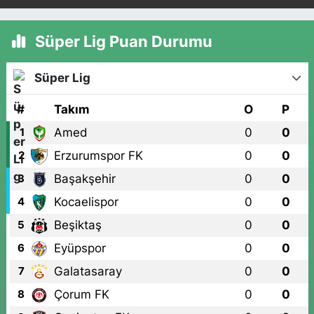
Süper Lig Puan Durumu
Süper Lig
#
Takım
O
P
Amed
0
0
1
Erzurumspor FK
0
0
2
Başakşehir
0
0
3
Kocaelispor
0
0
4
Beşiktaş
0
0
5
Eyüpspor
0
0
6
Galatasaray
0
0
7
Çorum FK
0
0
8