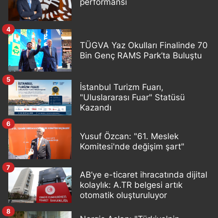
performansı
4
TÜGVA Yaz Okulları Finalinde 70
Bin Genç RAMS Park’ta Buluştu
5
İstanbul Turizm Fuarı,
"Uluslararası Fuar" Statüsü
Kazandı
6
Yusuf Özcan: "61. Meslek
Komitesi'nde değişim şart"
7
AB’ye e-ticaret ihracatında dijital
kolaylık: A.TR belgesi artık
otomatik oluşturuluyor
8