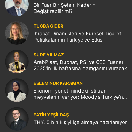
Bir Fuar Bir Şehrin Kaderini
Değiştirebilir mi?
TUĞBA GİDER
İhracat Dinamikleri ve Küresel Ticaret
Politikalarının Türkiye’ye Etkisi
SUDE YILMAZ
ArabPlast, Duphat, PSI ve CES Fuarları
2025'in ilk haftasına damgasını vuracak
ESLEM NUR KARAMAN
Ekonomi yönetimindeki istikrar
meyvelerini veriyor: Moody’s Türkiye’nin
kredi notunu yükseltti!
FATIH YEŞİLDAŞ
THY, 5 bin kişiyi işe almaya hazırlanıyor