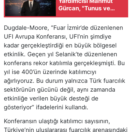
Yardımcısı Mahmut
Gürcan, "Tunus ve
Türkiye arasında
ticaret hacmini üst
Dugdale-Moore, “Fuar İzmir’de düzenlenen
seviyeye çıkaracağız"
UFI Avrupa Konferansı, UFI’nin şimdiye
kadar gerçekleştirdiği en büyük bölgesel
etkinlik. Geçen yıl Selanik’te düzenlenen
konferans rekor katılımla gerçekleşmişti. Bu
yıl ise 400’ün üzerinde katılımcıyı
ağırlıyoruz. Bu durum yalnızca Türk fuarcılık
sektörünün gücünü değil, aynı zamanda
etkinliğe verilen büyük desteği de
gösteriyor” ifadelerini kullandı.
Konferansın ulaştığı katılımcı sayısının,
Türkiye’nin uluslararası fuarcılık arenasındaki