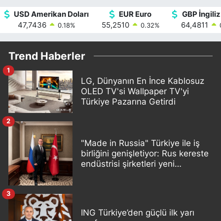
USD Amerikan Doları
EUR Euro
GBP İngiliz
47,7436
55,2510
64,4811
0.18
%
0.32
%
Trend Haberler
1
LG, Dünyanın En İnce Kablosuz
OLED TV'si Wallpaper TV'yi
Türkiye Pazarına Getirdi
2
"Made in Russia" Türkiye ile iş
birliğini genişletiyor: Rus kereste
endüstrisi şirketleri yeni
ortaklıklar geliştiriyor
3
ING Türkiye’den güçlü ilk yarı