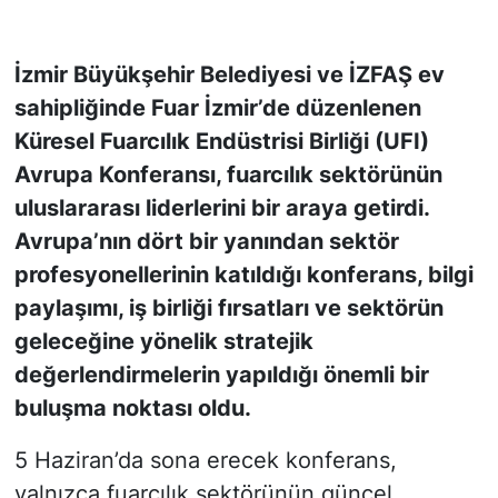
KONGRE HABERLERİ
İzmir Büyükşehir Belediyesi ve İZFAŞ ev
sahipliğinde Fuar İzmir’de düzenlenen
KONGRE TAKVİMİ
Küresel Fuarcılık Endüstrisi Birliği (UFI)
RÖPORTAJLAR
Avrupa Konferansı, fuarcılık sektörünün
uluslararası liderlerini bir araya getirdi.
BİYOGRAFİLER
Avrupa’nın dört bir yanından sektör
profesyonellerinin katıldığı konferans, bilgi
paylaşımı, iş birliği fırsatları ve sektörün
geleceğine yönelik stratejik
değerlendirmelerin yapıldığı önemli bir
buluşma noktası oldu.
5 Haziran’da sona erecek konferans,
yalnızca fuarcılık sektörünün güncel