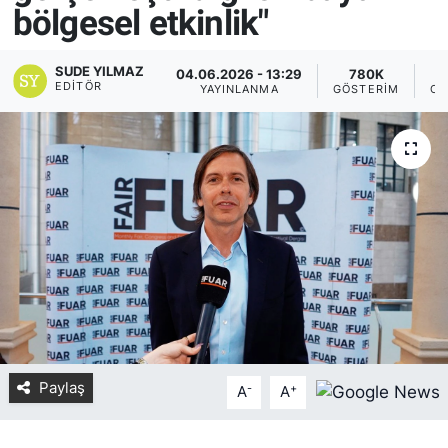
bölgesel etkinlik"
Yurt Dışı Fuarlar
KÜLTÜR SANAT
SUDE YILMAZ
04.06.2026 - 13:29
780K
Teknoloji
ŞİRKET HABERLERİ
EDITÖR
YAYINLANMA
GÖSTERIM
OK
Spor
SAVUNMA SANAYİ
FUAR HABERLERİ
FUAR TAKVİMİ
Amerika Fuarları
FUAR RAPORU
Paylaş
-
+
FESTİVAL HABERLERİ
A
A
FESTİVAL TAKVİMİ