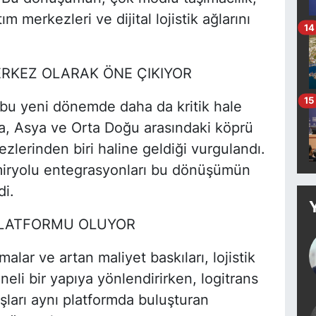
ım merkezleri ve dijital lojistik ağlarını
14
ERKEZ OLARAK ÖNE ÇIKIYOR
15
 bu yeni dönemde daha da kritik hale
upa, Asya ve Orta Doğu arasındaki köprü
kezlerinden biri haline geldiği vurgulandı.
emiryolu entegrasyonları bu dönüşümün
di.
 PLATFORMU OLUYOR
malar ve artan maliyet baskıları, lojistik
li bir yapıya yönlendirirken, logitrans
şları aynı platformda buluşturan