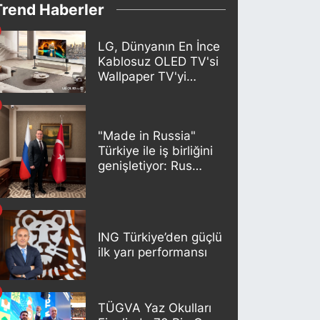
Trend Haberler
LG, Dünyanın En İnce
Kablosuz OLED TV'si
Wallpaper TV'yi
Türkiye Pazarına
Getirdi
"Made in Russia"
Türkiye ile iş birliğini
genişletiyor: Rus
kereste endüstrisi
şirketleri yeni
ortaklıklar geliştiriyor
ING Türkiye’den güçlü
ilk yarı performansı
TÜGVA Yaz Okulları