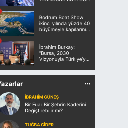
Projesi Tanıtıldı
Bodrum Boat Show
ikinci yılında yüzde 40
büyümeyle kapılarını
açıyor
İbrahim Burkay:
“Bursa, 2030
Vizyonuyla Türkiye’yi
Büyütmeye Devam
Edecek”
Yazarlar
İBRAHİM GÜNEŞ
Bir Fuar Bir Şehrin Kaderini
Değiştirebilir mi?
TUĞBA GİDER