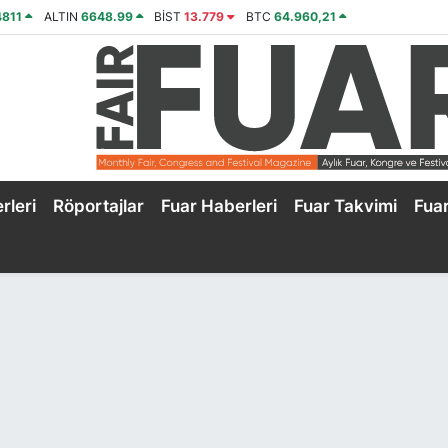
4811
ALTIN
6648.99
BİST
13.779
BTC
64.960,21
rleri
Röportajlar
Fuar Haberleri
Fuar Takvimi
Fua