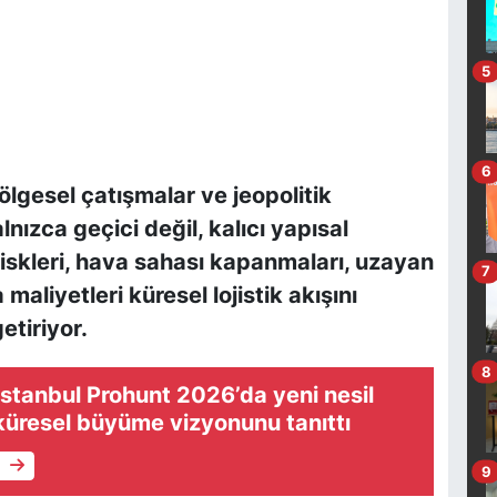
5
6
ölgesel çatışmalar ve jeopolitik
alnızca geçici değil, kalıcı yapısal
riskleri, hava sahası kapanmaları, uzayan
7
maliyetleri küresel lojistik akışını
tiriyor.
8
stanbul Prohunt 2026’da yeni nesil
 küresel büyüme vizyonunu tanıttı
e
9