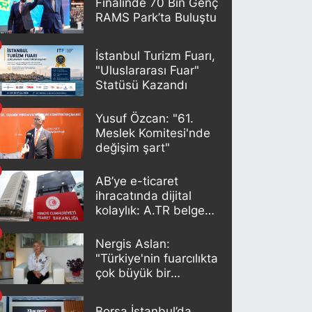
Finalinde 70 Bin Genç
RAMS Park’ta Buluştu
İstanbul Turizm Fuarı,
"Uluslararası Fuar"
Statüsü Kazandı
Yusuf Özcan: "61.
Meslek Komitesi'nde
değişim şart"
AB’ye e-ticaret
ihracatında dijital
kolaylık: A.TR belgesi
artık otomatik
oluşturuluyor
Nergis Aslan:
"Türkiye'nin fuarcılıkta
çok büyük bir
potansiyeli var"
Borsa İstanbul’da