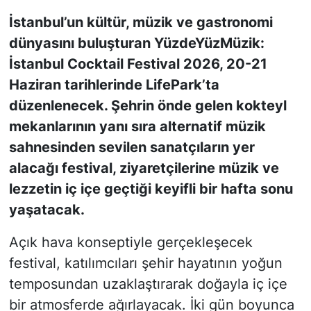
İstanbul’un kültür, müzik ve gastronomi
KONGRE HABERLERİ
dünyasını buluşturan YüzdeYüzMüzik:
İstanbul Cocktail Festival 2026, 20-21
KONGRE TAKVİMİ
Haziran tarihlerinde LifePark’ta
RÖPORTAJLAR
düzenlenecek. Şehrin önde gelen kokteyl
mekanlarının yanı sıra alternatif müzik
BİYOGRAFİLER
sahnesinden sevilen sanatçıların yer
alacağı festival, ziyaretçilerine müzik ve
lezzetin iç içe geçtiği keyifli bir hafta sonu
yaşatacak.
Açık hava konseptiyle gerçekleşecek
festival, katılımcıları şehir hayatının yoğun
temposundan uzaklaştırarak doğayla iç içe
bir atmosferde ağırlayacak. İki gün boyunca