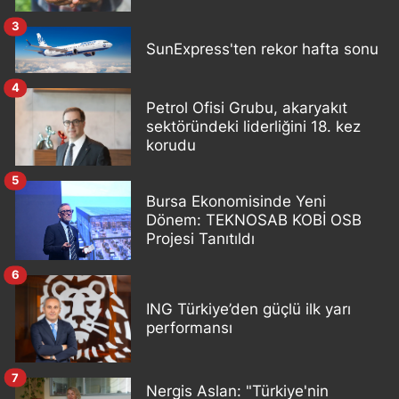
3
SunExpress'ten rekor hafta sonu
4
Petrol Ofisi Grubu, akaryakıt
sektöründeki liderliğini 18. kez
korudu
5
Bursa Ekonomisinde Yeni
Dönem: TEKNOSAB KOBİ OSB
Projesi Tanıtıldı
6
ING Türkiye’den güçlü ilk yarı
performansı
7
Nergis Aslan: "Türkiye'nin