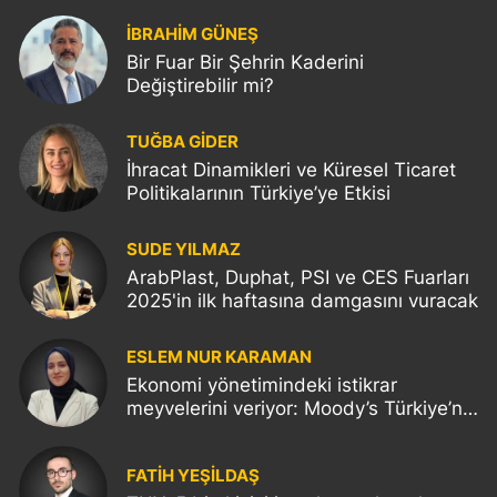
İBRAHİM GÜNEŞ
Bir Fuar Bir Şehrin Kaderini
Değiştirebilir mi?
TUĞBA GİDER
İhracat Dinamikleri ve Küresel Ticaret
Politikalarının Türkiye’ye Etkisi
SUDE YILMAZ
ArabPlast, Duphat, PSI ve CES Fuarları
2025'in ilk haftasına damgasını vuracak
ESLEM NUR KARAMAN
Ekonomi yönetimindeki istikrar
meyvelerini veriyor: Moody’s Türkiye’nin
kredi notunu yükseltti!
FATIH YEŞİLDAŞ