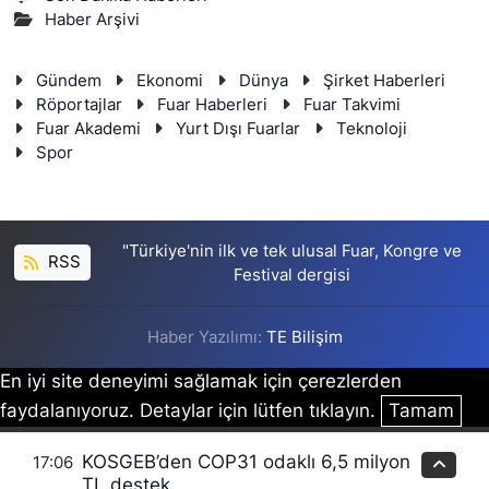
Haber Arşivi
Gündem
Ekonomi
Dünya
Şirket Haberleri
Röportajlar
Fuar Haberleri
Fuar Takvimi
Fuar Akademi
Yurt Dışı Fuarlar
Teknoloji
Spor
"Türkiye'nin ilk ve tek ulusal Fuar, Kongre ve
RSS
Festival dergisi
Haber Yazılımı:
TE Bilişim
En iyi site deneyimi sağlamak için çerezlerden
faydalanıyoruz. Detaylar için lütfen tıklayın.
Tamam
KOSGEB’den COP31 odaklı 6,5 milyon
17:06
TL destek