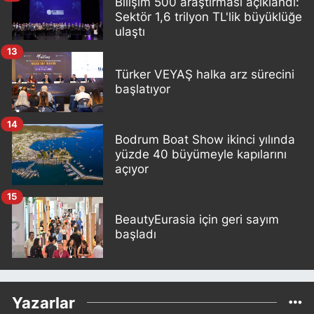
Bilişim 500 araştırması açıklandı:
Sektör 1,6 trilyon TL'lik büyüklüğe
ulaştı
13
Türker VEYAŞ halka arz sürecini
başlatıyor
14
Bodrum Boat Show ikinci yılında
yüzde 40 büyümeyle kapılarını
açıyor
15
BeautyEurasia için geri sayım
başladı
Yazarlar