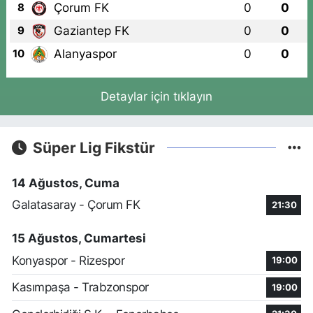
Çorum FK
0
0
8
Gaziantep FK
0
0
9
Alanyaspor
0
0
10
Detaylar için tıklayın
Süper Lig Fikstür
14 Ağustos, Cuma
Galatasaray - Çorum FK
21:30
15 Ağustos, Cumartesi
Konyaspor - Rizespor
19:00
Kasımpaşa - Trabzonspor
19:00