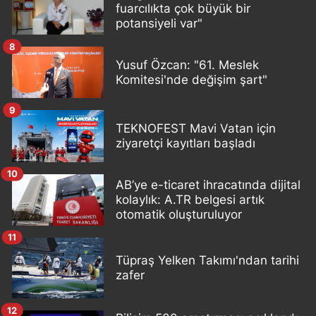
fuarcılıkta çok büyük bir
potansiyeli var"
8
Yusuf Özcan: "61. Meslek
Komitesi'nde değişim şart"
9
TEKNOFEST Mavi Vatan için
ziyaretçi kayıtları başladı
10
AB’ye e-ticaret ihracatında dijital
kolaylık: A.TR belgesi artık
otomatik oluşturuluyor
11
Tüpraş Yelken Takımı'ndan tarihi
zafer
12