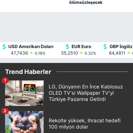
ölümsüzleşecek
USD Amerikan Doları
EUR Euro
GBP İngiliz
47,7436
55,2510
64,4811
0.18
%
0.32
%
Trend Haberler
1
LG, Dünyanın En İnce Kablosuz
OLED TV'si Wallpaper TV'yi
Türkiye Pazarına Getirdi
2
Rekolte yüksek, ihracat hedefi
100 milyon dolar