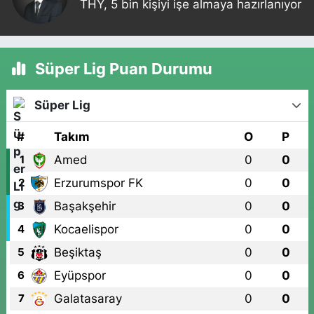
THY, 5 bin kişiyi işe almaya hazırlanıyor
Süper Lig Puan Durumu
Süper Lig
#
Takım
O
P
Amed
0
0
1
Erzurumspor FK
0
0
2
Başakşehir
0
0
3
Kocaelispor
0
0
4
Beşiktaş
0
0
5
Eyüpspor
0
0
6
Galatasaray
0
0
7