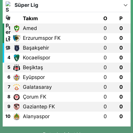
Süper Lig
#
Takım
O
P
Amed
0
0
1
Erzurumspor FK
0
0
2
Başakşehir
0
0
3
Kocaelispor
0
0
4
Beşiktaş
0
0
5
Eyüpspor
0
0
6
Galatasaray
0
0
7
Çorum FK
0
0
8
Gaziantep FK
0
0
9
Alanyaspor
0
0
10