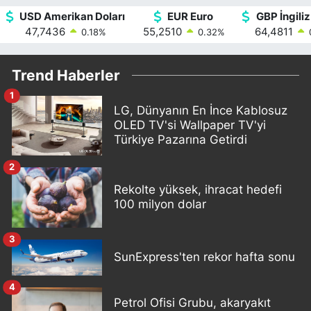
USD Amerikan Doları
EUR Euro
GBP İngiliz
47,7436
55,2510
64,4811
0.18
%
0.32
%
Trend Haberler
1
LG, Dünyanın En İnce Kablosuz
OLED TV'si Wallpaper TV'yi
Türkiye Pazarına Getirdi
2
Rekolte yüksek, ihracat hedefi
100 milyon dolar
3
SunExpress'ten rekor hafta sonu
4
Petrol Ofisi Grubu, akaryakıt