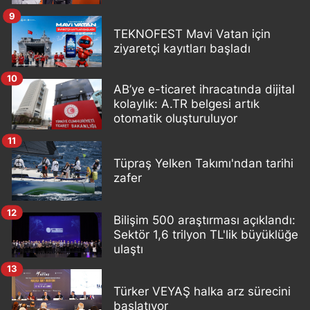
9
TEKNOFEST Mavi Vatan için
ziyaretçi kayıtları başladı
10
AB’ye e-ticaret ihracatında dijital
kolaylık: A.TR belgesi artık
otomatik oluşturuluyor
11
Tüpraş Yelken Takımı'ndan tarihi
zafer
12
Bilişim 500 araştırması açıklandı:
Sektör 1,6 trilyon TL'lik büyüklüğe
ulaştı
13
Türker VEYAŞ halka arz sürecini
başlatıyor