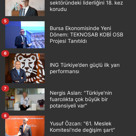
sektöründeki liderliğini 18. kez
korudu
5
Bursa Ekonomisinde Yeni
Dönem: TEKNOSAB KOBİ OSB
Projesi Tanıtıldı
6
ING Türkiye’den güçlü ilk yarı
performansı
7
Nergis Aslan: "Türkiye'nin
fuarcılıkta çok büyük bir
potansiyeli var"
8
Yusuf Özcan: "61. Meslek
Komitesi'nde değişim şart"