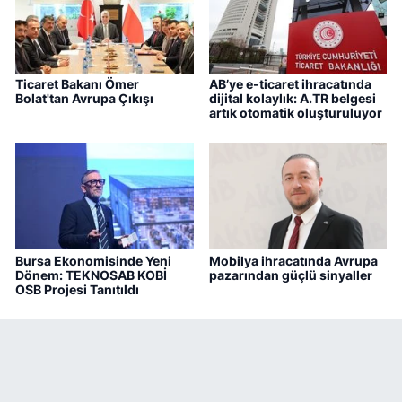
Ticaret Bakanı Ömer
AB’ye e-ticaret ihracatında
Bolat'tan Avrupa Çıkışı
dijital kolaylık: A.TR belgesi
artık otomatik oluşturuluyor
Bursa Ekonomisinde Yeni
Mobilya ihracatında Avrupa
Dönem: TEKNOSAB KOBİ
pazarından güçlü sinyaller
OSB Projesi Tanıtıldı