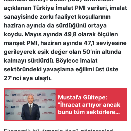
açıklanan Türkiye İmalat PMI verileri, imalat
KONGRE HABERLERİ
sanayisinde zorlu faaliyet koşullarının
haziran ayında da sürdüğünü ortaya
KONGRE TAKVİMİ
koydu. Mayıs ayında 49,8 olarak ölçülen
manşet PMI, haziran ayında 47,1 seviyesine
RÖPORTAJLAR
gerileyerek eşik değer olan 50’nin altında
BİYOGRAFİLER
kalmayı sürdürdü. Böylece imalat
sektöründeki yavaşlama eğilimi üst üste
27’nci aya ulaştı.
Mustafa Gültepe:
"İhracat artıyor ancak
bunu tüm sektörlere
yaymak zorundayız"