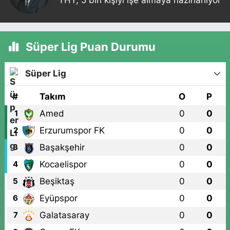
Süper Lig Puan Durumu
Süper Lig
#
Takım
O
P
Amed
0
0
1
Erzurumspor FK
0
0
2
Başakşehir
0
0
3
Kocaelispor
0
0
4
Beşiktaş
0
0
5
Eyüpspor
0
0
6
Galatasaray
0
0
7