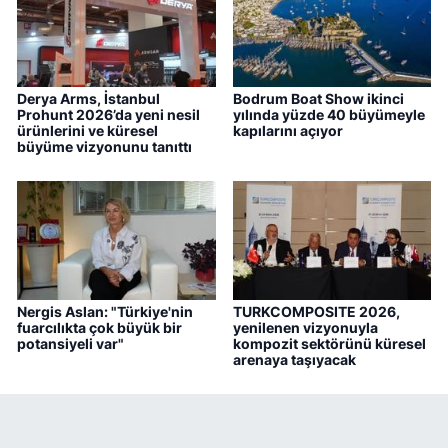
Derya Arms, İstanbul
Bodrum Boat Show ikinci
Prohunt 2026’da yeni nesil
yılında yüzde 40 büyümeyle
ürünlerini ve küresel
kapılarını açıyor
büyüme vizyonunu tanıttı
Nergis Aslan: "Türkiye'nin
TURKCOMPOSITE 2026,
fuarcılıkta çok büyük bir
yenilenen vizyonuyla
potansiyeli var"
kompozit sektörünü küresel
arenaya taşıyacak