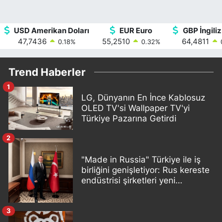
USD Amerikan Doları
EUR Euro
GBP İngiliz
47,7436
55,2510
64,4811
0.18
%
0.32
%
Trend Haberler
1
LG, Dünyanın En İnce Kablosuz
OLED TV'si Wallpaper TV'yi
Türkiye Pazarına Getirdi
2
"Made in Russia" Türkiye ile iş
birliğini genişletiyor: Rus kereste
endüstrisi şirketleri yeni
ortaklıklar geliştiriyor
3