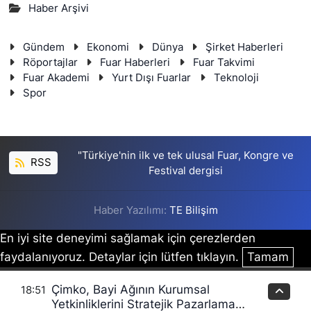
Haber Arşivi
Gündem
Ekonomi
Dünya
Şirket Haberleri
Röportajlar
Fuar Haberleri
Fuar Takvimi
Fuar Akademi
Yurt Dışı Fuarlar
Teknoloji
Spor
"Türkiye'nin ilk ve tek ulusal Fuar, Kongre ve
RSS
Festival dergisi
Haber Yazılımı:
TE Bilişim
En iyi site deneyimi sağlamak için çerezlerden
faydalanıyoruz. Detaylar için lütfen tıklayın.
Tamam
Çimko, Bayi Ağının Kurumsal
18:51
Yetkinliklerini Stratejik Pazarlama