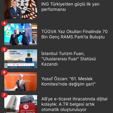
ING Türkiye’den güçlü ilk yarı
performansı
4
TÜGVA Yaz Okulları Finalinde 70
Bin Genç RAMS Park’ta Buluştu
5
İstanbul Turizm Fuarı,
"Uluslararası Fuar" Statüsü
Kazandı
6
Yusuf Özcan: "61. Meslek
Komitesi'nde değişim şart"
7
AB’ye e-ticaret ihracatında dijital
kolaylık: A.TR belgesi artık
otomatik oluşturuluyor