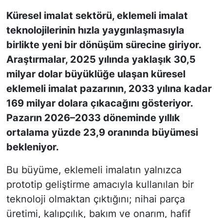
Küresel imalat sektörü, eklemeli imalat
KONGRE HABERLERİ
teknolojilerinin hızla yaygınlaşmasıyla
birlikte yeni bir dönüşüm sürecine giriyor.
KONGRE TAKVİMİ
Araştırmalar, 2025 yılında yaklaşık 30,5
RÖPORTAJLAR
milyar dolar büyüklüğe ulaşan küresel
eklemeli imalat pazarının, 2033 yılına kadar
BİYOGRAFİLER
169 milyar dolara çıkacağını gösteriyor.
Pazarın 2026–2033 döneminde yıllık
ortalama yüzde 23,9 oranında büyümesi
bekleniyor.
Bu büyüme, eklemeli imalatın yalnızca
prototip geliştirme amacıyla kullanılan bir
teknoloji olmaktan çıktığını; nihai parça
üretimi, kalıpçılık, bakım ve onarım, hafif