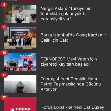
8
Nergis Aslan: "Türkiye'nin
fuarcılıkta çok büyük bir
potansiyeli var"
9
Borsa İstanbul’da Gong Kardemir
Çelik İçin Çaldı
10
TEKNOFEST Mavi Vatan için
ziyaretçi kayıtları başladı
11
Tüpraş, 4 Yeni Gemiyle Ham
Petrol Taşımacılığında Gücünü
Artırıyor
12
Horoz Lojistik'te Yeni Üst Düzey