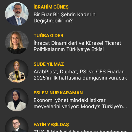
İBRAHİM GÜNEŞ
Bir Fuar Bir Şehrin Kaderini
Değiştirebilir mi?
TUĞBA GİDER
İhracat Dinamikleri ve Küresel Ticaret
Politikalarının Türkiye’ye Etkisi
SUDE YILMAZ
ArabPlast, Duphat, PSI ve CES Fuarları
2025'in ilk haftasına damgasını vuracak
ESLEM NUR KARAMAN
Ekonomi yönetimindeki istikrar
meyvelerini veriyor: Moody’s Türkiye’nin
kredi notunu yükseltti!
FATIH YEŞİLDAŞ
THY, 5 bin kişiyi işe almaya hazırlanıyor