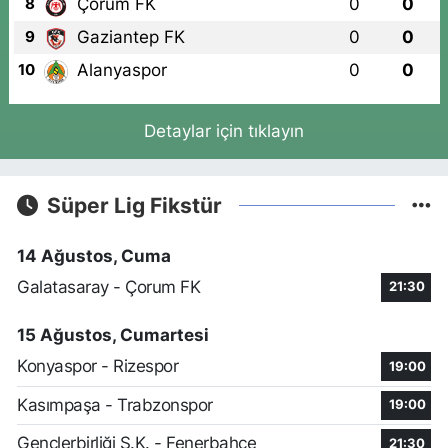
Çorum FK
0
0
8
Gaziantep FK
0
0
9
Alanyaspor
0
0
10
Detaylar için tıklayın
Süper Lig Fikstür
14 Ağustos, Cuma
Galatasaray - Çorum FK
21:30
15 Ağustos, Cumartesi
Konyaspor - Rizespor
19:00
Kasımpaşa - Trabzonspor
19:00
Gençlerbirliği S.K. - Fenerbahçe
21:30