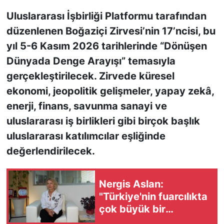
Uluslararası İşbirliği Platformu tarafından
KONGRE HABERLERİ
düzenlenen Boğaziçi Zirvesi’nin 17’ncisi, bu
yıl 5-6 Kasım 2026 tarihlerinde “Dönüşen
KONGRE TAKVİMİ
Dünyada Denge Arayışı” temasıyla
RÖPORTAJLAR
gerçekleştirilecek. Zirvede küresel
ekonomi, jeopolitik gelişmeler, yapay zekâ,
BİYOGRAFİLER
enerji, finans, savunma sanayi ve
uluslararası iş birlikleri gibi birçok başlık
uluslararası katılımcılar eşliğinde
değerlendirilecek.
Nergis Aslan:
"Türkiye'nin fuarcılıkta
çok büyük bir
potansiyeli var"