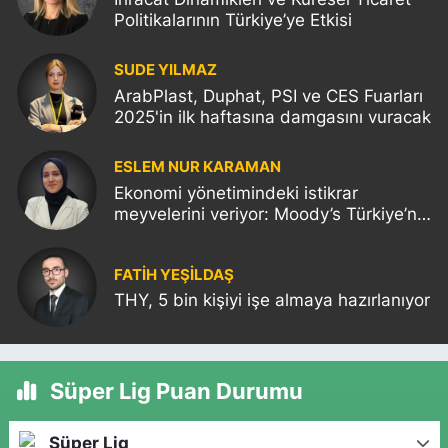
Politikalarının Türkiye’ye Etkisi
SUDE YILMAZ
ArabPlast, Duphat, PSI ve CES Fuarları
2025'in ilk haftasına damgasını vuracak
ESLEM NUR KARAMAN
Ekonomi yönetimindeki istikrar
meyvelerini veriyor: Moody’s Türkiye’nin
kredi notunu yükseltti!
FATIH YEŞİLDAŞ
THY, 5 bin kişiyi işe almaya hazırlanıyor
Süper Lig Puan Durumu
Süper Lig