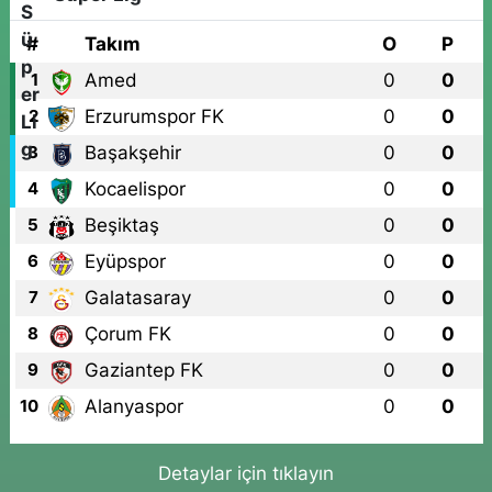
#
Takım
O
P
Amed
0
0
1
Erzurumspor FK
0
0
2
Başakşehir
0
0
3
Kocaelispor
0
0
4
Beşiktaş
0
0
5
Eyüpspor
0
0
6
Galatasaray
0
0
7
Çorum FK
0
0
8
Gaziantep FK
0
0
9
Alanyaspor
0
0
10
Detaylar için tıklayın