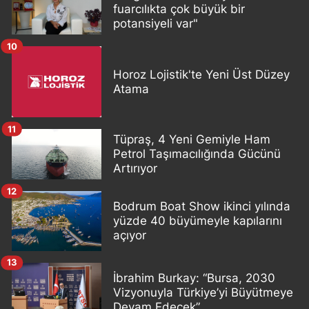
fuarcılıkta çok büyük bir
potansiyeli var"
10
Horoz Lojistik'te Yeni Üst Düzey
Atama
11
Tüpraş, 4 Yeni Gemiyle Ham
Petrol Taşımacılığında Gücünü
Artırıyor
12
Bodrum Boat Show ikinci yılında
yüzde 40 büyümeyle kapılarını
açıyor
13
İbrahim Burkay: “Bursa, 2030
Vizyonuyla Türkiye’yi Büyütmeye
Devam Edecek”