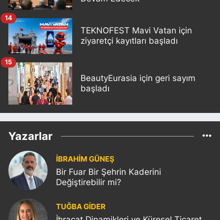
14
TEKNOFEST Mavi Vatan için
ziyaretçi kayıtları başladı
15
BeautyEurasia için geri sayım
başladı
Yazarlar
İBRAHİM GÜNEŞ
Bir Fuar Bir Şehrin Kaderini
Değiştirebilir mi?
TUĞBA GİDER
İhracat Dinamikleri ve Küresel Ticaret