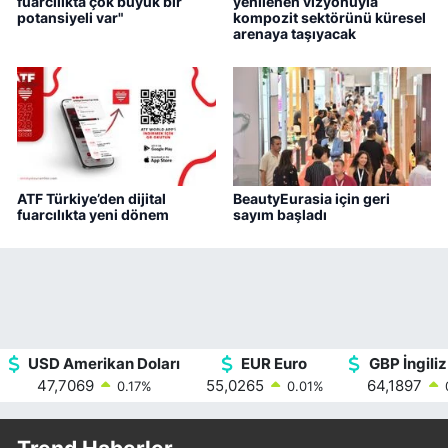
fuarcılıkta çok büyük bir
yenilenen vizyonuyla
potansiyeli var"
kompozit sektörünü küresel
arenaya taşıyacak
ATF Türkiye’den dijital
BeautyEurasia için geri
fuarcılıkta yeni dönem
sayım başladı
USD Amerikan Doları
EUR Euro
GBP İngiliz
47,7069
55,0265
64,1897
0.17
%
0.01
%
Trend Haberler