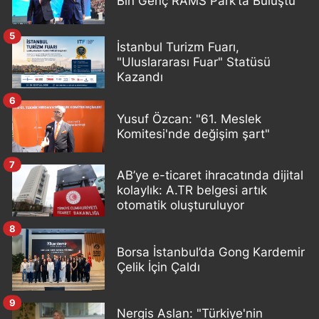
Bin Genç RAMS Park’ta Buluştu
5
İstanbul Turizm Fuarı,
"Uluslararası Fuar" Statüsü
Kazandı
6
Yusuf Özcan: "61. Meslek
Komitesi'nde değişim şart"
7
AB’ye e-ticaret ihracatında dijital
kolaylık: A.TR belgesi artık
otomatik oluşturuluyor
8
Borsa İstanbul’da Gong Kardemir
Çelik İçin Çaldı
9
Nergis Aslan: "Türkiye'nin