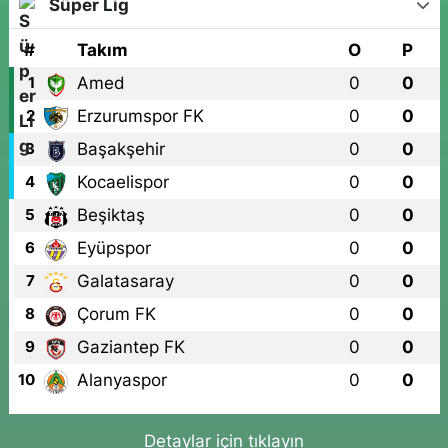
Süper Lig
#
Takım
O
P
Amed
0
0
1
Erzurumspor FK
0
0
2
Başakşehir
0
0
3
Kocaelispor
0
0
4
Beşiktaş
0
0
5
Eyüpspor
0
0
6
Galatasaray
0
0
7
Çorum FK
0
0
8
Gaziantep FK
0
0
9
Alanyaspor
0
0
10
Detaylar için tıklayın