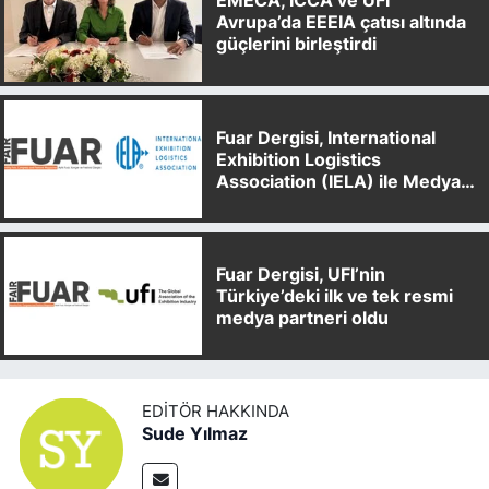
EMECA, ICCA ve UFI
Avrupa’da EEEIA çatısı altında
güçlerini birleştirdi
Fuar Dergisi, International
Exhibition Logistics
Association (IELA) ile Medya
Partnerliği Anlaşması İmzaladı
Fuar Dergisi, UFI’nin
Türkiye’deki ilk ve tek resmi
medya partneri oldu
EDITÖR HAKKINDA
Sude Yılmaz