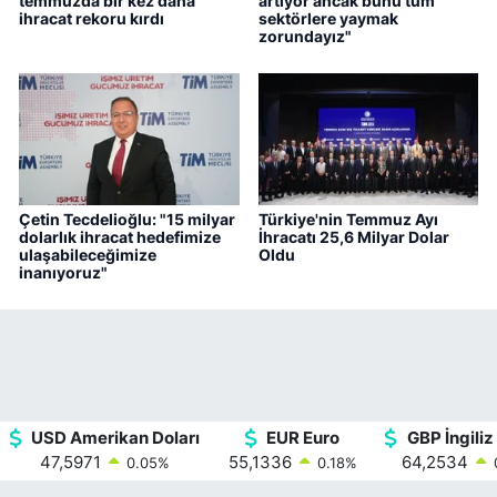
temmuzda bir kez daha
artıyor ancak bunu tüm
ihracat rekoru kırdı
sektörlere yaymak
zorundayız"
Çetin Tecdelioğlu: "15 milyar
Türkiye'nin Temmuz Ayı
dolarlık ihracat hedefimize
İhracatı 25,6 Milyar Dolar
ulaşabileceğimize
Oldu
inanıyoruz"
USD Amerikan Doları
EUR Euro
GBP İngiliz 
47,5971
55,1336
64,2534
0.05
%
0.18
%