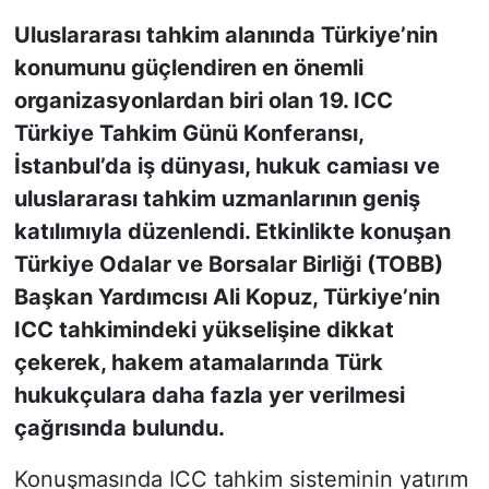
Uluslararası tahkim alanında Türkiye’nin
KONGRE HABERLERİ
konumunu güçlendiren en önemli
organizasyonlardan biri olan 19. ICC
KONGRE TAKVİMİ
Türkiye Tahkim Günü Konferansı,
RÖPORTAJLAR
İstanbul’da iş dünyası, hukuk camiası ve
uluslararası tahkim uzmanlarının geniş
BİYOGRAFİLER
katılımıyla düzenlendi. Etkinlikte konuşan
Türkiye Odalar ve Borsalar Birliği (TOBB)
Başkan Yardımcısı Ali Kopuz, Türkiye’nin
ICC tahkimindeki yükselişine dikkat
çekerek, hakem atamalarında Türk
hukukçulara daha fazla yer verilmesi
çağrısında bulundu.
Konuşmasında ICC tahkim sisteminin yatırım