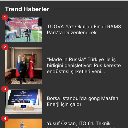
Trend Haberler
1
TÜGVA Yaz Okulları Finali RAMS
Park'ta Düzenlenecek
2
"Made in Russia" Türkiye ile iş
birliğini genişletiyor: Rus kereste
endüstrisi şirketleri yeni
ortaklıklar geliştiriyor
3
Borsa İstanbul'da gong Masfen
Enerji için çaldı
4
Yusuf Özcan, İTO 61. Teknik