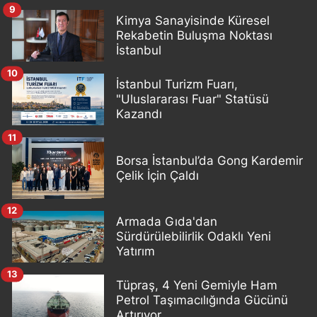
9
Kimya Sanayisinde Küresel
Rekabetin Buluşma Noktası
İstanbul
10
İstanbul Turizm Fuarı,
"Uluslararası Fuar" Statüsü
Kazandı
11
Borsa İstanbul’da Gong Kardemir
Çelik İçin Çaldı
12
Armada Gıda'dan
Sürdürülebilirlik Odaklı Yeni
Yatırım
13
Tüpraş, 4 Yeni Gemiyle Ham
Petrol Taşımacılığında Gücünü
Artırıyor