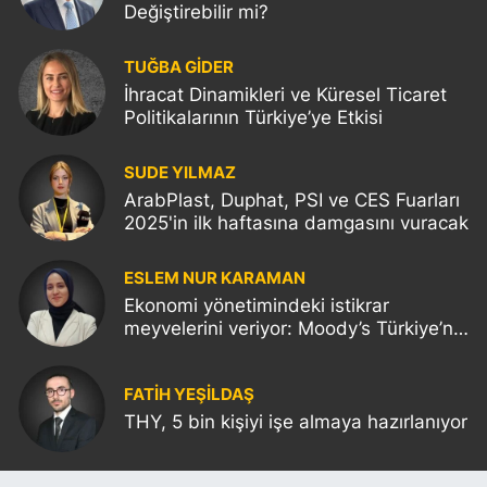
Değiştirebilir mi?
TUĞBA GİDER
İhracat Dinamikleri ve Küresel Ticaret
Politikalarının Türkiye’ye Etkisi
SUDE YILMAZ
ArabPlast, Duphat, PSI ve CES Fuarları
2025'in ilk haftasına damgasını vuracak
ESLEM NUR KARAMAN
Ekonomi yönetimindeki istikrar
meyvelerini veriyor: Moody’s Türkiye’nin
kredi notunu yükseltti!
FATIH YEŞİLDAŞ
THY, 5 bin kişiyi işe almaya hazırlanıyor