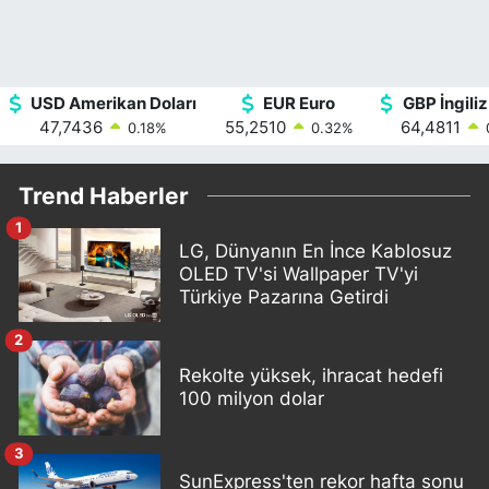
USD Amerikan Doları
EUR Euro
GBP İngiliz
47,7436
55,2510
64,4811
0.18
%
0.32
%
Trend Haberler
1
LG, Dünyanın En İnce Kablosuz
OLED TV'si Wallpaper TV'yi
Türkiye Pazarına Getirdi
2
Rekolte yüksek, ihracat hedefi
100 milyon dolar
3
SunExpress'ten rekor hafta sonu