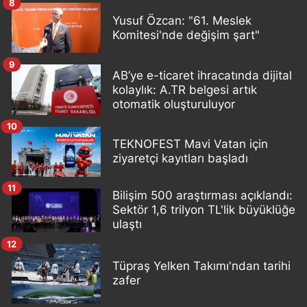
8
Yusuf Özcan: "61. Meslek
Komitesi'nde değişim şart"
9
AB’ye e-ticaret ihracatında dijital
kolaylık: A.TR belgesi artık
otomatik oluşturuluyor
10
TEKNOFEST Mavi Vatan için
ziyaretçi kayıtları başladı
11
Bilişim 500 araştırması açıklandı:
Sektör 1,6 trilyon TL'lik büyüklüğe
ulaştı
12
Tüpraş Yelken Takımı'ndan tarihi
zafer