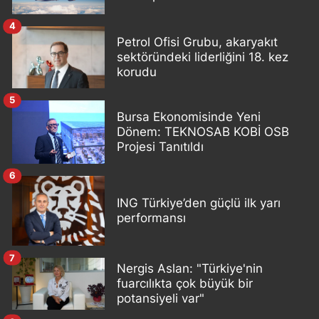
4
Petrol Ofisi Grubu, akaryakıt
sektöründeki liderliğini 18. kez
korudu
5
Bursa Ekonomisinde Yeni
Dönem: TEKNOSAB KOBİ OSB
Projesi Tanıtıldı
6
ING Türkiye’den güçlü ilk yarı
performansı
7
Nergis Aslan: "Türkiye'nin
fuarcılıkta çok büyük bir
potansiyeli var"