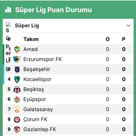
Süper Lig Puan Durumu
Süper Lig
#
Takım
O
P
Amed
0
0
1
Erzurumspor FK
0
0
2
Başakşehir
0
0
3
Kocaelispor
0
0
4
Beşiktaş
0
0
5
Eyüpspor
0
0
6
Galatasaray
0
0
7
Çorum FK
0
0
8
Gaziantep FK
0
0
9