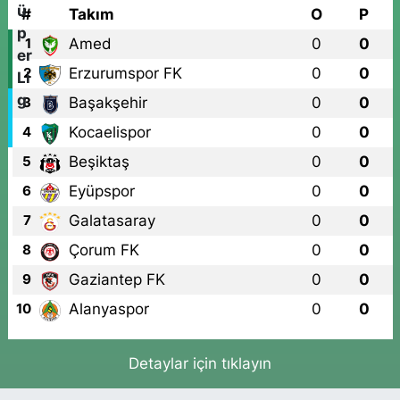
#
Takım
O
P
Amed
0
0
1
Erzurumspor FK
0
0
2
Başakşehir
0
0
3
Kocaelispor
0
0
4
Beşiktaş
0
0
5
Eyüpspor
0
0
6
Galatasaray
0
0
7
Çorum FK
0
0
8
Gaziantep FK
0
0
9
Alanyaspor
0
0
10
Detaylar için tıklayın