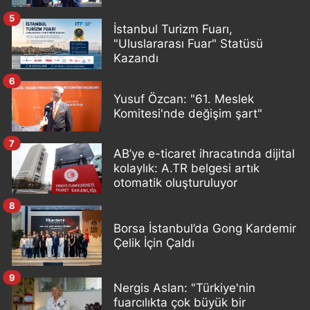
5
İstanbul Turizm Fuarı,
"Uluslararası Fuar" Statüsü
Kazandı
6
Yusuf Özcan: "61. Meslek
Komitesi'nde değişim şart"
7
AB’ye e-ticaret ihracatında dijital
kolaylık: A.TR belgesi artık
otomatik oluşturuluyor
8
Borsa İstanbul’da Gong Kardemir
Çelik İçin Çaldı
9
Nergis Aslan: "Türkiye'nin
fuarcılıkta çok büyük bir