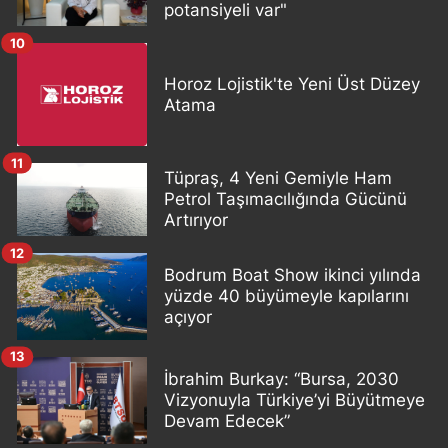
potansiyeli var"
10
Horoz Lojistik'te Yeni Üst Düzey
Atama
11
Tüpraş, 4 Yeni Gemiyle Ham
Petrol Taşımacılığında Gücünü
Artırıyor
12
Bodrum Boat Show ikinci yılında
yüzde 40 büyümeyle kapılarını
açıyor
13
İbrahim Burkay: “Bursa, 2030
Vizyonuyla Türkiye’yi Büyütmeye
Devam Edecek”