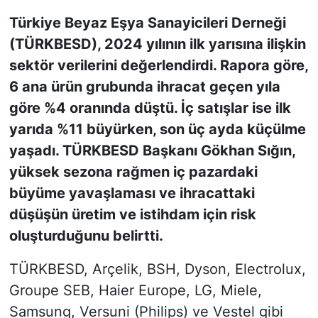
Türkiye Beyaz Eşya Sanayicileri Derneği
KONGRE HABERLERİ
(TÜRKBESD), 2024 yılının ilk yarısına ilişkin
sektör verilerini değerlendirdi. Rapora göre,
KONGRE TAKVİMİ
6 ana ürün grubunda ihracat geçen yıla
RÖPORTAJLAR
göre %4 oranında düştü. İç satışlar ise ilk
yarıda %11 büyürken, son üç ayda küçülme
BİYOGRAFİLER
yaşadı. TÜRKBESD Başkanı Gökhan Sığın,
yüksek sezona rağmen iç pazardaki
büyüme yavaşlaması ve ihracattaki
düşüşün üretim ve istihdam için risk
oluşturduğunu belirtti.
TÜRKBESD, Arçelik, BSH, Dyson, Electrolux,
Groupe SEB, Haier Europe, LG, Miele,
Samsung, Versuni (Philips) ve Vestel gibi