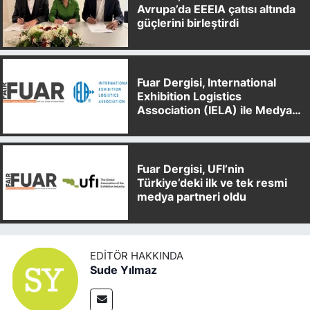
Avrupa’da EEEIA çatısı altında
güçlerini birleştirdi
Fuar Dergisi, International
Exhibition Logistics
Association (IELA) ile Medya
Partnerliği Anlaşması İmzaladı
Fuar Dergisi, UFI’nin
Türkiye’deki ilk ve tek resmi
medya partneri oldu
EDITÖR HAKKINDA
Sude Yılmaz