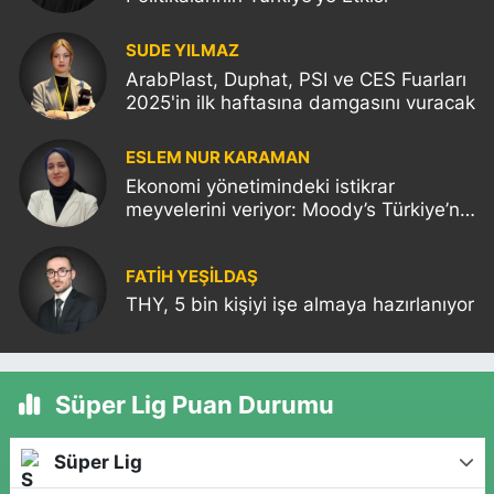
SUDE YILMAZ
ArabPlast, Duphat, PSI ve CES Fuarları
2025'in ilk haftasına damgasını vuracak
ESLEM NUR KARAMAN
Ekonomi yönetimindeki istikrar
meyvelerini veriyor: Moody’s Türkiye’nin
kredi notunu yükseltti!
FATIH YEŞİLDAŞ
THY, 5 bin kişiyi işe almaya hazırlanıyor
Süper Lig Puan Durumu
Süper Lig