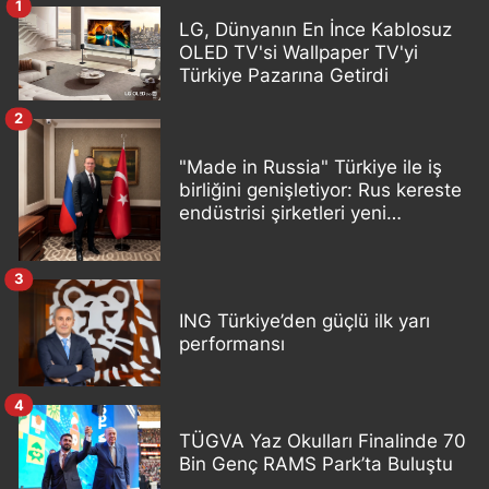
1
LG, Dünyanın En İnce Kablosuz
OLED TV'si Wallpaper TV'yi
Türkiye Pazarına Getirdi
2
"Made in Russia" Türkiye ile iş
birliğini genişletiyor: Rus kereste
endüstrisi şirketleri yeni
ortaklıklar geliştiriyor
3
ING Türkiye’den güçlü ilk yarı
performansı
4
TÜGVA Yaz Okulları Finalinde 70
Bin Genç RAMS Park’ta Buluştu