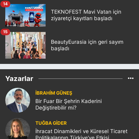
14
TEKNOFEST Mavi Vatan için
ziyaretçi kayıtları başladı
15
BeautyEurasia için geri sayım
başladı
Yazarlar
İBRAHİM GÜNEŞ
Bir Fuar Bir Şehrin Kaderini
Değiştirebilir mi?
TUĞBA GİDER
İhracat Dinamikleri ve Küresel Ticaret
Politikalarının Türkiye’ye Etkisi