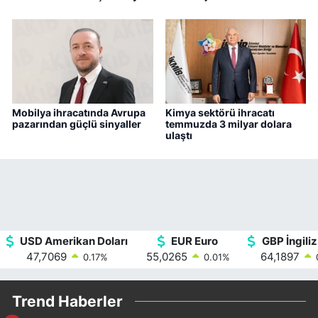
Mobilya ihracatında Avrupa
Kimya sektörü ihracatı
pazarından güçlü sinyaller
temmuzda 3 milyar dolara
ulaştı
USD Amerikan Doları
EUR Euro
GBP İngiliz
47,7069
55,0265
64,1897
0.17
%
0.01
%
Trend Haberler