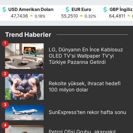
USD Amerikan Doları
EUR Euro
GBP İngiliz
47,7436
55,2510
64,4811
0.18
%
0.32
%
Trend Haberler
1
LG, Dünyanın En İnce Kablosuz
OLED TV'si Wallpaper TV'yi
Türkiye Pazarına Getirdi
2
Rekolte yüksek, ihracat hedefi
100 milyon dolar
3
SunExpress'ten rekor hafta sonu
4
Petrol Ofisi Grubu, akaryakıt