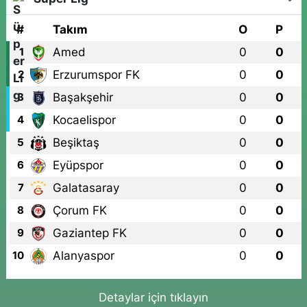
#
Takım
O
P
Amed
0
0
1
Erzurumspor FK
0
0
2
Başakşehir
0
0
3
Kocaelispor
0
0
4
Beşiktaş
0
0
5
Eyüpspor
0
0
6
Galatasaray
0
0
7
Çorum FK
0
0
8
Gaziantep FK
0
0
9
Alanyaspor
0
0
10
Detaylar için tıklayın