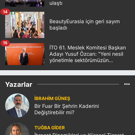
ulaştı
14
BeautyEurasia için geri sayım
başladı
15
İTO 61. Meslek Komitesi Başkan
Adayı Yusuf Özcan: "Yeni nesil
yönetimle sektörümüzün
sorunlarını birlikte çözeceğiz"
Yazarlar
İBRAHİM GÜNEŞ
Bir Fuar Bir Şehrin Kaderini
Değiştirebilir mi?
TUĞBA GİDER