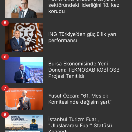
sektöründeki liderliğini 18. kez
korudu
5
ING Türkiye’den güçlü ilk yarı
performansı
6
Bursa Ekonomisinde Yeni
Dönem: TEKNOSAB KOBİ OSB
Projesi Tanıtıldı
7
Yusuf Özcan: "61. Meslek
Komitesi'nde değişim şart"
8
İstanbul Turizm Fuarı,
"Uluslararası Fuar" Statüsü
Kazandı