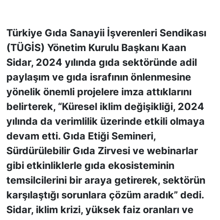
KONGRE HABERLERİ
Türkiye Gıda Sanayii İşverenleri Sendikası
(TÜGİS) Yönetim Kurulu Başkanı Kaan
KONGRE TAKVİMİ
Sidar, 2024 yılında gıda sektöründe adil
RÖPORTAJLAR
paylaşım ve gıda israfının önlenmesine
yönelik önemli projelere imza attıklarını
BİYOGRAFİLER
belirterek, “Küresel iklim değişikliği, 2024
yılında da verimlilik üzerinde etkili olmaya
devam etti. Gıda Etiği Semineri,
Sürdürülebilir Gıda Zirvesi ve webinarlar
gibi etkinliklerle gıda ekosisteminin
temsilcilerini bir araya getirerek, sektörün
karşılaştığı sorunlara çözüm aradık” dedi.
Sidar, iklim krizi, yüksek faiz oranları ve