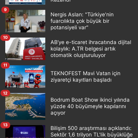
9
Nergis Aslan: "Türkiye'nin
fuarcılıkta çok büyük bir
potansiyeli var"
10
AB’ye e-ticaret ihracatında dijital
kolaylık: A.TR belgesi artık
otomatik oluşturuluyor
11
TEKNOFEST Mavi Vatan için
ziyaretçi kayıtları başladı
12
Bodrum Boat Show ikinci yılında
yüzde 40 büyümeyle kapılarını
açıyor
13
Bilişim 500 araştırması açıklandı:
Sektör 1,6 trilyon TL'lik büyüklüğe