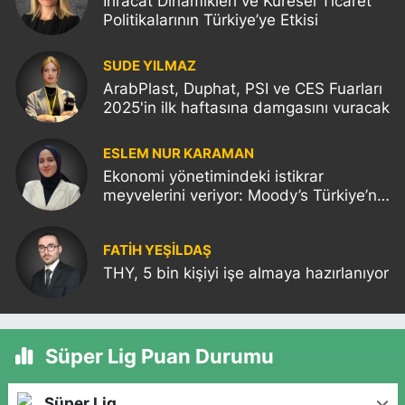
İhracat Dinamikleri ve Küresel Ticaret
Politikalarının Türkiye’ye Etkisi
SUDE YILMAZ
ArabPlast, Duphat, PSI ve CES Fuarları
2025'in ilk haftasına damgasını vuracak
ESLEM NUR KARAMAN
Ekonomi yönetimindeki istikrar
meyvelerini veriyor: Moody’s Türkiye’nin
kredi notunu yükseltti!
FATIH YEŞİLDAŞ
THY, 5 bin kişiyi işe almaya hazırlanıyor
Süper Lig Puan Durumu
Süper Lig