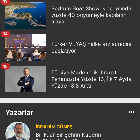
13
Bodrum Boat Show ikinci yılında
yüzde 40 büyümeyle kapılarını
açıyor
14
Türker VEYAŞ halka arz sürecini
başlatıyor
15
Türkiye Madencilik İhracatı
Temmuzda Yüzde 13, İlk 7 Ayda
Yüzde 18,8 Arttı
Yazarlar
İBRAHİM GÜNEŞ
Bir Fuar Bir Şehrin Kaderini