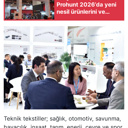
Prohunt 2026’da yeni
nesil ürünlerini ve
küresel büyüme
vizyonunu tanıttı
Teknik tekstiller; sağlık, otomotiv, savunma,
havacılık, inşaat, tarım, enerji, çevre ve spor