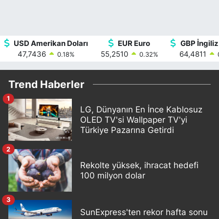
USD Amerikan Doları
EUR Euro
GBP İngiliz
47,7436
55,2510
64,4811
0.18
%
0.32
%
Trend Haberler
1
LG, Dünyanın En İnce Kablosuz
OLED TV'si Wallpaper TV'yi
Türkiye Pazarına Getirdi
2
Rekolte yüksek, ihracat hedefi
100 milyon dolar
3
SunExpress'ten rekor hafta sonu