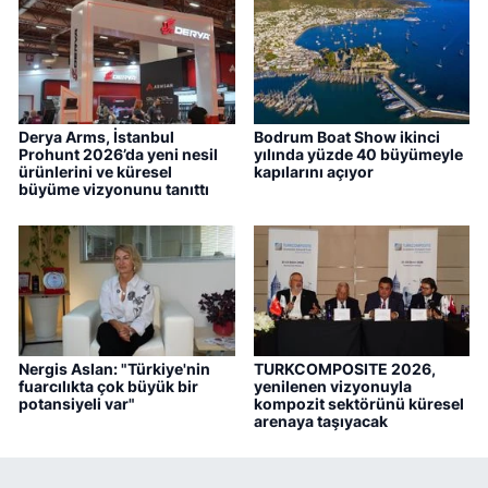
Derya Arms, İstanbul
Bodrum Boat Show ikinci
Prohunt 2026’da yeni nesil
yılında yüzde 40 büyümeyle
ürünlerini ve küresel
kapılarını açıyor
büyüme vizyonunu tanıttı
Nergis Aslan: "Türkiye'nin
TURKCOMPOSITE 2026,
fuarcılıkta çok büyük bir
yenilenen vizyonuyla
potansiyeli var"
kompozit sektörünü küresel
arenaya taşıyacak