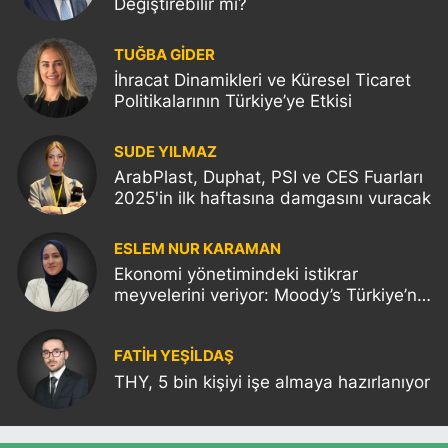
Değiştirebilir mi?
TUĞBA GİDER
İhracat Dinamikleri ve Küresel Ticaret
Politikalarının Türkiye’ye Etkisi
SUDE YILMAZ
ArabPlast, Duphat, PSI ve CES Fuarları
2025'in ilk haftasına damgasını vuracak
ESLEM NUR KARAMAN
Ekonomi yönetimindeki istikrar
meyvelerini veriyor: Moody’s Türkiye’nin
kredi notunu yükseltti!
FATIH YEŞİLDAŞ
THY, 5 bin kişiyi işe almaya hazırlanıyor