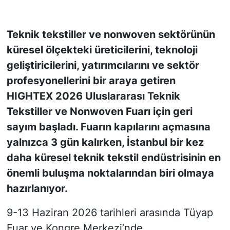
KONGRE HABERLERİ
Teknik tekstiller ve nonwoven sektörünün
küresel ölçekteki üreticilerini, teknoloji
KONGRE TAKVİMİ
geliştiricilerini, yatırımcılarını ve sektör
RÖPORTAJLAR
profesyonellerini bir araya getiren
HIGHTEX 2026 Uluslararası Teknik
BİYOGRAFİLER
Tekstiller ve Nonwoven Fuarı için geri
sayım başladı. Fuarın kapılarını açmasına
yalnızca 3 gün kalırken, İstanbul bir kez
daha küresel teknik tekstil endüstrisinin en
önemli buluşma noktalarından biri olmaya
hazırlanıyor.
9-13 Haziran 2026 tarihleri arasında Tüyap
Fuar ve Kongre Merkezi’nde