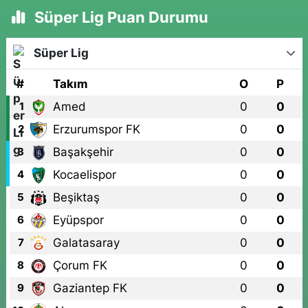
Süper Lig Puan Durumu
Süper Lig
#
Takım
O
P
Amed
0
0
1
Erzurumspor FK
0
0
2
Başakşehir
0
0
3
Kocaelispor
0
0
4
Beşiktaş
0
0
5
Eyüpspor
0
0
6
Galatasaray
0
0
7
Çorum FK
0
0
8
Gaziantep FK
0
0
9