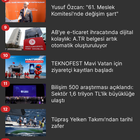
Yusuf Özcan: "61. Meslek
Komitesi'nde değişim şart"
9
AB’ye e-ticaret ihracatında dijital
kolaylık: A.TR belgesi artık
otomatik oluşturuluyor
10
TEKNOFEST Mavi Vatan için
ziyaretçi kayıtları başladı
11
Bilişim 500 araştırması açıklandı:
Sektör 1,6 trilyon TL'lik büyüklüğe
ulaştı
12
Tüpraş Yelken Takımı'ndan tarihi
zafer