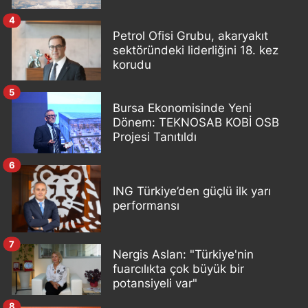
4
Petrol Ofisi Grubu, akaryakıt
sektöründeki liderliğini 18. kez
korudu
5
Bursa Ekonomisinde Yeni
Dönem: TEKNOSAB KOBİ OSB
Projesi Tanıtıldı
6
ING Türkiye’den güçlü ilk yarı
performansı
7
Nergis Aslan: "Türkiye'nin
fuarcılıkta çok büyük bir
potansiyeli var"
8