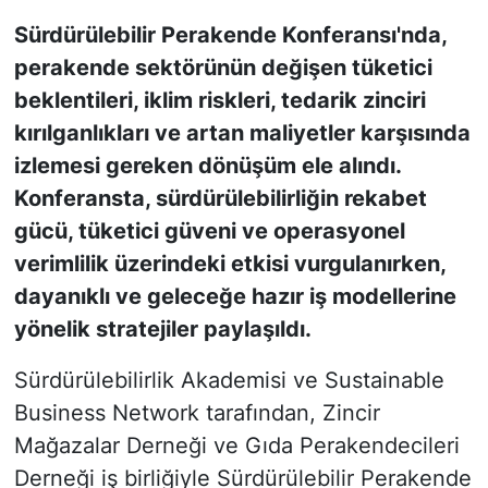
Sürdürülebilir Perakende Konferansı'nda,
KONGRE HABERLERİ
perakende sektörünün değişen tüketici
beklentileri, iklim riskleri, tedarik zinciri
KONGRE TAKVİMİ
kırılganlıkları ve artan maliyetler karşısında
RÖPORTAJLAR
izlemesi gereken dönüşüm ele alındı.
Konferansta, sürdürülebilirliğin rekabet
BİYOGRAFİLER
gücü, tüketici güveni ve operasyonel
verimlilik üzerindeki etkisi vurgulanırken,
dayanıklı ve geleceğe hazır iş modellerine
yönelik stratejiler paylaşıldı.
Sürdürülebilirlik Akademisi ve Sustainable
Business Network tarafından, Zincir
Mağazalar Derneği ve Gıda Perakendecileri
Derneği iş birliğiyle Sürdürülebilir Perakende