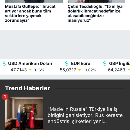
Mustafa Gültepe: "İhracat
Çetin Tecdelioğlu: "15 milyar
artıyor ancak bunu tüm
dolarlık ihracat hedefimize
sektörlere yaymak
ulaşabileceğimize
zorundayız"
inanıyoruz"
USD Amerikan Doları
EUR Euro
GBP İngili
47,7143
55,0317
64,2463
0.16
%
-0.02
%
Trend Haberler
1
"Made in Russia" Türkiye ile iş
birliğini genişletiyor: Rus kereste
endüstrisi şirketleri yeni
ortaklıklar geliştiriyor