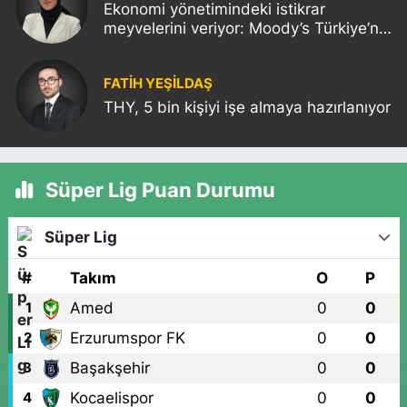
Ekonomi yönetimindeki istikrar
meyvelerini veriyor: Moody’s Türkiye’nin
kredi notunu yükseltti!
FATIH YEŞİLDAŞ
THY, 5 bin kişiyi işe almaya hazırlanıyor
Süper Lig Puan Durumu
Süper Lig
#
Takım
O
P
Amed
0
0
1
Erzurumspor FK
0
0
2
Başakşehir
0
0
3
Kocaelispor
0
0
4