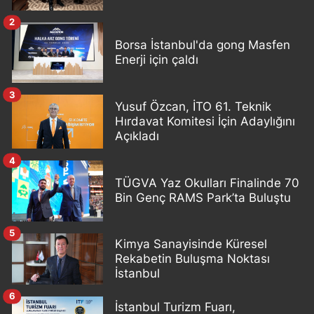
2
Borsa İstanbul'da gong Masfen
Enerji için çaldı
3
Yusuf Özcan, İTO 61. Teknik
Hırdavat Komitesi İçin Adaylığını
Açıkladı
4
TÜGVA Yaz Okulları Finalinde 70
Bin Genç RAMS Park’ta Buluştu
5
Kimya Sanayisinde Küresel
Rekabetin Buluşma Noktası
İstanbul
6
İstanbul Turizm Fuarı,