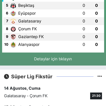
Beşiktaş
0
0
5
Eyüpspor
0
0
6
Galatasaray
0
0
7
Çorum FK
0
0
8
Gaziantep FK
0
0
9
Alanyaspor
0
0
10
Detaylar için tıklayın
Süper Lig Fikstür
14 Ağustos, Cuma
Galatasaray - Çorum FK
21:30