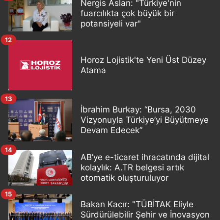
Nergis Aslan: "Türkiye'nin
fuarcılıkta çok büyük bir
potansiyeli var"
12
Horoz Lojistik'te Yeni Üst Düzey
Atama
13
İbrahim Burkay: “Bursa, 2030
Vizyonuyla Türkiye’yi Büyütmeye
Devam Edecek”
14
AB’ye e-ticaret ihracatında dijital
kolaylık: A.TR belgesi artık
otomatik oluşturuluyor
15
Bakan Kacır: "TÜBİTAK Eliyle
Sürdürülebilir Şehir ve İnovasyon