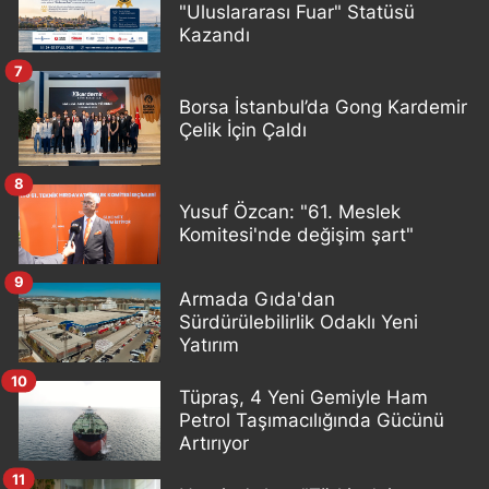
"Uluslararası Fuar" Statüsü
Kazandı
7
Borsa İstanbul’da Gong Kardemir
Çelik İçin Çaldı
8
Yusuf Özcan: "61. Meslek
Komitesi'nde değişim şart"
9
Armada Gıda'dan
Sürdürülebilirlik Odaklı Yeni
Yatırım
10
Tüpraş, 4 Yeni Gemiyle Ham
Petrol Taşımacılığında Gücünü
Artırıyor
11