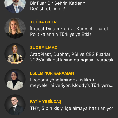
Bir Fuar Bir Şehrin Kaderini
Değiştirebilir mi?
TUĞBA GİDER
İhracat Dinamikleri ve Küresel Ticaret
Politikalarının Türkiye’ye Etkisi
SUDE YILMAZ
ArabPlast, Duphat, PSI ve CES Fuarları
2025'in ilk haftasına damgasını vuracak
ESLEM NUR KARAMAN
Ekonomi yönetimindeki istikrar
meyvelerini veriyor: Moody’s Türkiye’nin
kredi notunu yükseltti!
FATIH YEŞİLDAŞ
THY, 5 bin kişiyi işe almaya hazırlanıyor