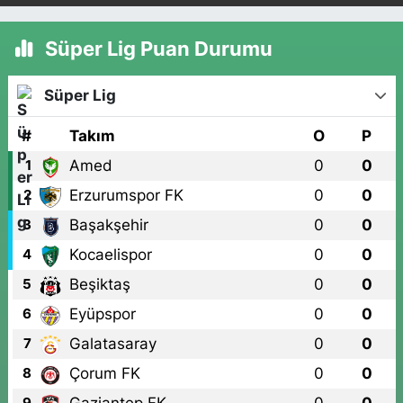
Süper Lig Puan Durumu
Süper Lig
#
Takım
O
P
Amed
0
0
1
Erzurumspor FK
0
0
2
Başakşehir
0
0
3
Kocaelispor
0
0
4
Beşiktaş
0
0
5
Eyüpspor
0
0
6
Galatasaray
0
0
7
Çorum FK
0
0
8