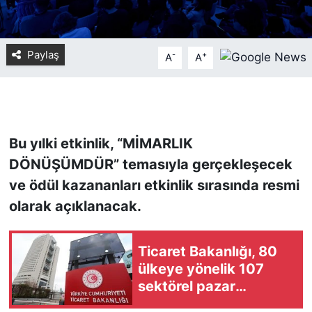
KONGRE HABERLERİ
Paylaş
-
+
A
A
KONGRE TAKVİMİ
RÖPORTAJLAR
BİYOGRAFİLER
Bu yılki etkinlik, “MİMARLIK
DÖNÜŞÜMDÜR” temasıyla gerçekleşecek
ve ödül kazananları etkinlik sırasında resmi
olarak açıklanacak.
Ticaret Bakanlığı, 80
ülkeye yönelik 107
sektörel pazar
araştırması hazırladı