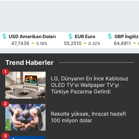
USD Amerikan Doları
EUR Euro
GBP İngiliz
47,7436
55,2510
64,4811
0.18
%
0.32
%
Trend Haberler
1
LG, Dünyanın En İnce Kablosuz
OLED TV'si Wallpaper TV'yi
Türkiye Pazarına Getirdi
2
Rekolte yüksek, ihracat hedefi
100 milyon dolar
3