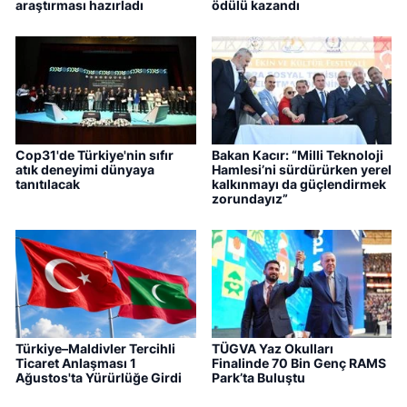
araştırması hazırladı
ödülü kazandı
Cop31'de Türkiye'nin sıfır
Bakan Kacır: “Milli Teknoloji
atık deneyimi dünyaya
Hamlesi’ni sürdürürken yerel
tanıtılacak
kalkınmayı da güçlendirmek
zorundayız”
Türkiye–Maldivler Tercihli
TÜGVA Yaz Okulları
Ticaret Anlaşması 1
Finalinde 70 Bin Genç RAMS
Ağustos'ta Yürürlüğe Girdi
Park’ta Buluştu