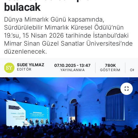
bulacak
Yurt Dışı Fuarlar
KÜLTÜR SANAT
Dünya Mimarlık Günü kapsamında,
Sürdürülebilir Mimarlık Küresel Ödülü’nün
Teknoloji
ŞİRKET HABERLERİ
19.’su, 15 Nisan 2026 tarihinde İstanbul’daki
Spor
SAVUNMA SANAYİ
Mimar Sinan Güzel Sanatlar Üniversitesi’nde
düzenlenecek.
FUAR HABERLERİ
SUDE YILMAZ
07.10.2025 - 13:47
780K
EDITÖR
YAYINLANMA
GÖSTERIM
OKU
FUAR TAKVİMİ
Amerika Fuarları
FUAR RAPORU
FESTİVAL HABERLERİ
FESTİVAL TAKVİMİ