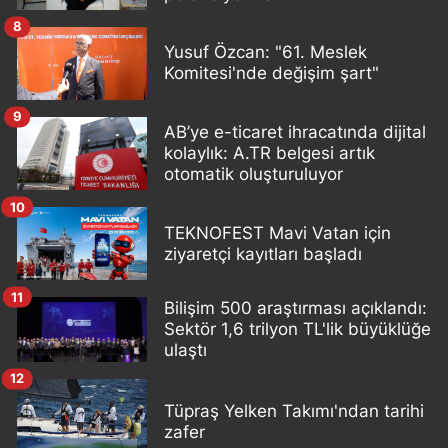
8
Yusuf Özcan: "61. Meslek
Komitesi'nde değişim şart"
9
AB’ye e-ticaret ihracatında dijital
kolaylık: A.TR belgesi artık
otomatik oluşturuluyor
10
TEKNOFEST Mavi Vatan için
ziyaretçi kayıtları başladı
11
Bilişim 500 araştırması açıklandı:
Sektör 1,6 trilyon TL'lik büyüklüğe
ulaştı
12
Tüpraş Yelken Takımı'ndan tarihi
zafer