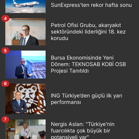
SunExpress'ten rekor hafta sonu
4
Petrol Ofisi Grubu, akaryakıt
sektöründeki liderliğini 18. kez
korudu
5
Bursa Ekonomisinde Yeni
Dönem: TEKNOSAB KOBİ OSB
Projesi Tanıtıldı
6
ING Türkiye’den güçlü ilk yarı
performansı
7
Nergis Aslan: "Türkiye'nin
fuarcılıkta çok büyük bir
potansiyeli var"