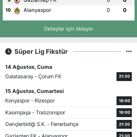
Gaziantep FK
0
0
9
Alanyaspor
0
0
10
Detaylar için tıklayın
Süper Lig Fikstür
14 Ağustos, Cuma
Galatasaray - Çorum FK
21:30
15 Ağustos, Cumartesi
Konyaspor - Rizespor
19:00
Kasımpaşa - Trabzonspor
19:00
Gençlerbirliği S.K. - Fenerbahçe
21:30
Gaziantep FK - Alanyaspor
21:30