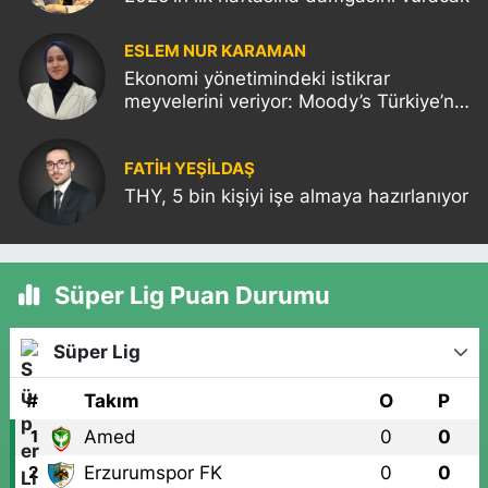
ESLEM NUR KARAMAN
Ekonomi yönetimindeki istikrar
meyvelerini veriyor: Moody’s Türkiye’nin
kredi notunu yükseltti!
FATIH YEŞİLDAŞ
THY, 5 bin kişiyi işe almaya hazırlanıyor
Süper Lig Puan Durumu
Süper Lig
#
Takım
O
P
Amed
0
0
1
Erzurumspor FK
0
0
2