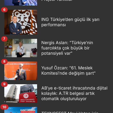
6
ING Türkiye’den güçlü ilk yarı
performansı
7
Nergis Aslan: "Türkiye'nin
fuarcılıkta çok büyük bir
potansiyeli var"
8
Yusuf Özcan: "61. Meslek
Komitesi'nde değişim şart"
9
AB’ye e-ticaret ihracatında dijital
kolaylık: A.TR belgesi artık
otomatik oluşturuluyor
10