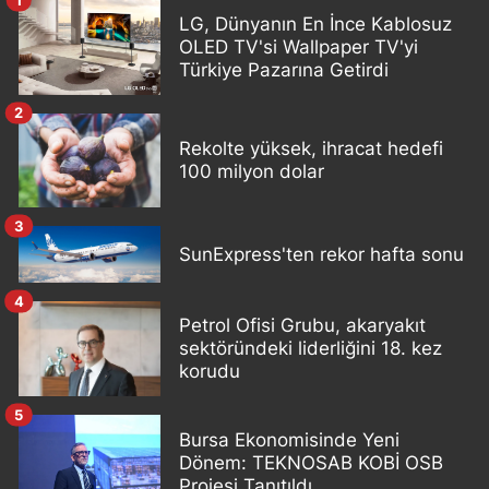
LG, Dünyanın En İnce Kablosuz
OLED TV'si Wallpaper TV'yi
Türkiye Pazarına Getirdi
2
Rekolte yüksek, ihracat hedefi
100 milyon dolar
3
SunExpress'ten rekor hafta sonu
4
Petrol Ofisi Grubu, akaryakıt
sektöründeki liderliğini 18. kez
korudu
5
Bursa Ekonomisinde Yeni
Dönem: TEKNOSAB KOBİ OSB
Projesi Tanıtıldı