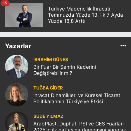
15
Türkiye Madencilik İhracatı
Temmuzda Yüzde 13, İlk 7 Ayda
Yüzde 18,8 Arttı
Yazarlar
İBRAHİM GÜNEŞ
Bir Fuar Bir Şehrin Kaderini
Değiştirebilir mi?
TUĞBA GİDER
İhracat Dinamikleri ve Küresel Ticaret
Politikalarının Türkiye’ye Etkisi
SUDE YILMAZ
ArabPlast, Duphat, PSI ve CES Fuarları
2025'in ilk haftasına damgasını vuracak