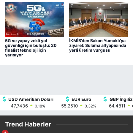
5G ve yapay zekâ yol
İKMİB’den Bakan Yumaklı’ya
güvenliği için buluştu: 20
ziyaret: Sulama altyapısında
finalist teknoloji için
yerli üretim vurgusu
yarışıyor
USD Amerikan Doları
EUR Euro
GBP İngiliz
47,7436
55,2510
64,4811
0.18
%
0.32
%
Trend Haberler
1