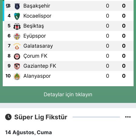
Başakşehir
0
0
3
Kocaelispor
0
0
4
Beşiktaş
0
0
5
Eyüpspor
0
0
6
Galatasaray
0
0
7
Çorum FK
0
0
8
Gaziantep FK
0
0
9
Alanyaspor
0
0
10
Detaylar için tıklayın
Süper Lig Fikstür
14 Ağustos, Cuma