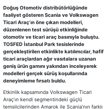
Doğuş Otomotiv distribütörlüğünde
KONGRE HABERLERİ
faaliyet gösteren Scania ve Volkswagen
Ticari Araç’ın öne çıkan modelleri,
KONGRE TAKVİMİ
düzenlenen test sürüşü etkinliğinde
RÖPORTAJLAR
otomotiv ve ticari araç basınıyla buluştu.
TOSFED İstanbul Park tesislerinde
BİYOGRAFİLER
gerçekleştirilen etkinlikte katılımcılar, hafif
ticari araçlardan ağır vasıtalara uzanan
geniş ürün gamını yakından inceleyerek
modelleri gerçek sürüş koşullarında
deneyimleme fırsatı buldu.
Etkinlik kapsamında Volkswagen Ticari
Araç’ın kendi segmentindeki güçlü
temsilcilerinden Amarok ile Scania’nın farklı