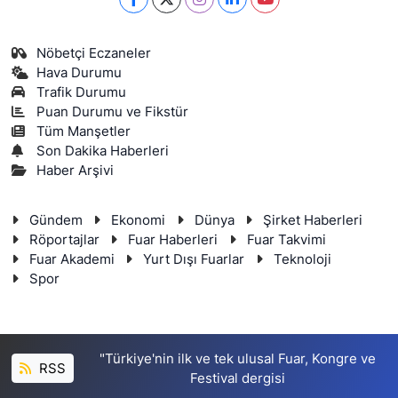
Nöbetçi Eczaneler
Hava Durumu
Trafik Durumu
Puan Durumu ve Fikstür
Tüm Manşetler
Son Dakika Haberleri
Haber Arşivi
Gündem
Ekonomi
Dünya
Şirket Haberleri
Röportajlar
Fuar Haberleri
Fuar Takvimi
Fuar Akademi
Yurt Dışı Fuarlar
Teknoloji
Spor
"Türkiye'nin ilk ve tek ulusal Fuar, Kongre ve
RSS
Festival dergisi