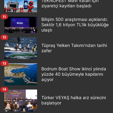
TEKNOFEST Mavi Vatan için
ziyaretçi kayıtları başladı
11
Bilişim 500 araştırması açıklandı:
Sektör 1,6 trilyon TL'lik büyüklüğe
ulaştı
12
Tüpraş Yelken Takımı'ndan tarihi
zafer
13
Bodrum Boat Show ikinci yılında
yüzde 40 büyümeyle kapılarını
açıyor
14
Türker VEYAŞ halka arz sürecini
başlatıyor