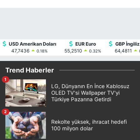
USD Amerikan Doları
EUR Euro
GBP İngiliz
47,7436
55,2510
64,4811
0.18
%
0.32
%
Trend Haberler
1
LG, Dünyanın En İnce Kablosuz
OLED TV'si Wallpaper TV'yi
Türkiye Pazarına Getirdi
2
Rekolte yüksek, ihracat hedefi
100 milyon dolar