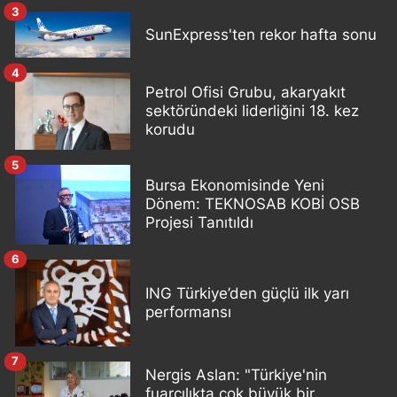
3
SunExpress'ten rekor hafta sonu
4
Petrol Ofisi Grubu, akaryakıt
sektöründeki liderliğini 18. kez
korudu
5
Bursa Ekonomisinde Yeni
Dönem: TEKNOSAB KOBİ OSB
Projesi Tanıtıldı
6
ING Türkiye’den güçlü ilk yarı
performansı
7
Nergis Aslan: "Türkiye'nin
fuarcılıkta çok büyük bir