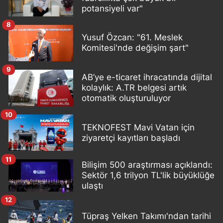
potansiyeli var"
8
Yusuf Özcan: "61. Meslek
Komitesi'nde değişim şart"
9
AB’ye e-ticaret ihracatında dijital
kolaylık: A.TR belgesi artık
otomatik oluşturuluyor
10
TEKNOFEST Mavi Vatan için
ziyaretçi kayıtları başladı
11
Bilişim 500 araştırması açıklandı:
Sektör 1,6 trilyon TL'lik büyüklüğe
ulaştı
12
Tüpraş Yelken Takımı'ndan tarihi