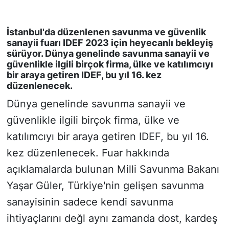
KONGRE HABERLERİ
İstanbul'da düzenlenen savunma ve güvenlik
sanayii fuarı IDEF 2023 için heyecanlı bekleyiş
KONGRE TAKVİMİ
sürüyor. Dünya genelinde savunma sanayii ve
güvenlikle ilgili birçok firma, ülke ve katılımcıyı
bir araya getiren IDEF, bu yıl 16. kez
RÖPORTAJLAR
düzenlenecek.
BİYOGRAFİLER
Dünya genelinde savunma sanayii ve
güvenlikle ilgili birçok firma, ülke ve
katılımcıyı bir araya getiren IDEF, bu yıl 16.
kez düzenlenecek. Fuar hakkında
açıklamalarda bulunan Milli Savunma Bakanı
Yaşar Güler, Türkiye'nin gelişen savunma
sanayisinin sadece kendi savunma
ihtiyaçlarını değl aynı zamanda dost, kardeş