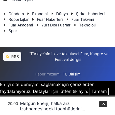
Gündem
Ekonomi
Dünya
Şirket Haberleri
Röportajlar
Fuar Haberleri
Fuar Takvimi
Fuar Akademi
Yurt Dışı Fuarlar
Teknoloji
Spor
"Türkiye'nin ilk ve tek ulusal Fuar, Kongre ve
RSS
Festival dergisi
Haber Yazılımı:
TE Bilişim
En iyi site deneyimi sağlamak için çerezlerden
faydalanıyoruz. Detaylar için lütfen tıklayın.
Tamam
Metgün Enerji, halka arz
20:00
izahnamesindeki taahhütlerini
planlanan takvim doğrultusunda