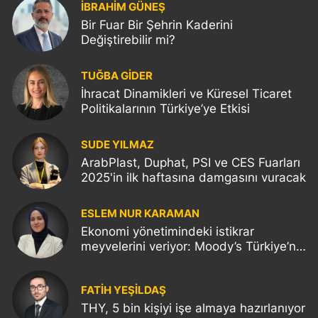
İBRAHİM GÜNEŞ
Bir Fuar Bir Şehrin Kaderini
Değiştirebilir mi?
TUĞBA GİDER
İhracat Dinamikleri ve Küresel Ticaret
Politikalarının Türkiye’ye Etkisi
SUDE YILMAZ
ArabPlast, Duphat, PSI ve CES Fuarları
2025'in ilk haftasına damgasını vuracak
ESLEM NUR KARAMAN
Ekonomi yönetimindeki istikrar
meyvelerini veriyor: Moody’s Türkiye’nin
kredi notunu yükseltti!
FATIH YEŞİLDAŞ
THY, 5 bin kişiyi işe almaya hazırlanıyor