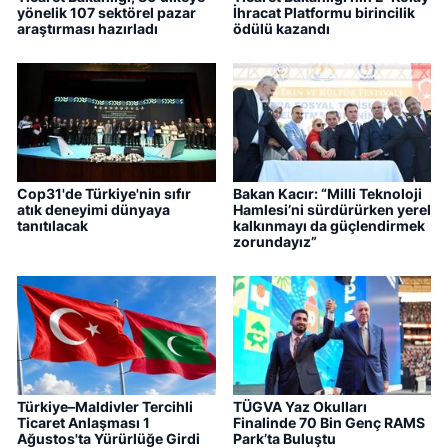
yönelik 107 sektörel pazar
İhracat Platformu birincilik
araştırması hazırladı
ödülü kazandı
Cop31'de Türkiye'nin sıfır
Bakan Kacır: “Milli Teknoloji
atık deneyimi dünyaya
Hamlesi’ni sürdürürken yerel
tanıtılacak
kalkınmayı da güçlendirmek
zorundayız”
Türkiye–Maldivler Tercihli
TÜGVA Yaz Okulları
Ticaret Anlaşması 1
Finalinde 70 Bin Genç RAMS
Ağustos'ta Yürürlüğe Girdi
Park’ta Buluştu