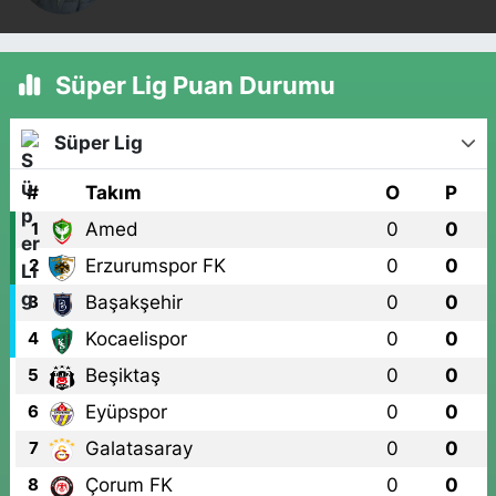
Süper Lig Puan Durumu
Süper Lig
#
Takım
O
P
Amed
0
0
1
Erzurumspor FK
0
0
2
Başakşehir
0
0
3
Kocaelispor
0
0
4
Beşiktaş
0
0
5
Eyüpspor
0
0
6
Galatasaray
0
0
7
Çorum FK
0
0
8