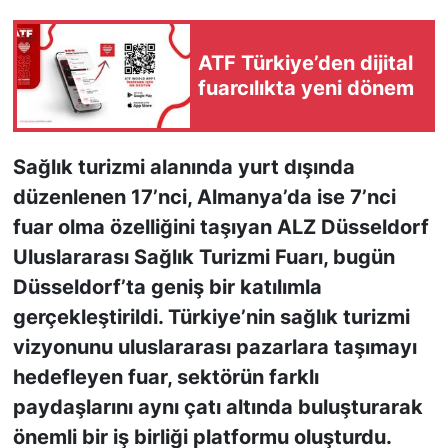
KONGRE HABERLERİ
ATF Türkiye’den dijital
fuarcılıkta yeni dönem
KONGRE TAKVİMİ
RÖPORTAJLAR
Sağlık turizmi alanında yurt dışında
düzenlenen 17’nci, Almanya’da ise 7’nci
BİYOGRAFİLER
fuar olma özelliğini taşıyan ALZ Düsseldorf
Uluslararası Sağlık Turizmi Fuarı, bugün
Düsseldorf’ta geniş bir katılımla
gerçekleştirildi. Türkiye’nin sağlık turizmi
vizyonunu uluslararası pazarlara taşımayı
hedefleyen fuar, sektörün farklı
paydaşlarını aynı çatı altında buluşturarak
önemli bir iş birliği platformu oluşturdu.