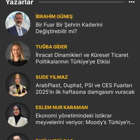
Yazarlar
İBRAHİM GÜNEŞ
Bir Fuar Bir Şehrin Kaderini
Değiştirebilir mi?
TUĞBA GİDER
İhracat Dinamikleri ve Küresel Ticaret
Politikalarının Türkiye’ye Etkisi
SUDE YILMAZ
ArabPlast, Duphat, PSI ve CES Fuarları
2025'in ilk haftasına damgasını vuracak
ESLEM NUR KARAMAN
Ekonomi yönetimindeki istikrar
meyvelerini veriyor: Moody’s Türkiye’nin
kredi notunu yükseltti!