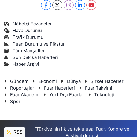
Nöbetçi Eczaneler
Hava Durumu
Trafik Durumu
Puan Durumu ve Fikstür
Tüm Manşetler
Son Dakika Haberleri
Haber Arşivi
Gündem
Ekonomi
Dünya
Şirket Haberleri
Röportajlar
Fuar Haberleri
Fuar Takvimi
Fuar Akademi
Yurt Dışı Fuarlar
Teknoloji
Spor
"Türkiye'nin ilk ve tek ulusal Fuar, Kongre ve
RSS
Festival dergisi