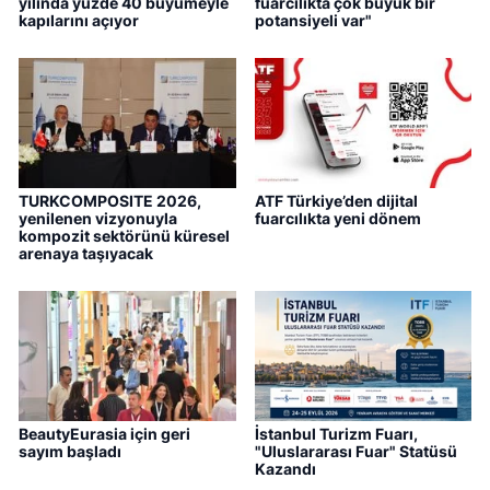
yılında yüzde 40 büyümeyle
fuarcılıkta çok büyük bir
kapılarını açıyor
potansiyeli var"
TURKCOMPOSITE 2026,
ATF Türkiye’den dijital
yenilenen vizyonuyla
fuarcılıkta yeni dönem
kompozit sektörünü küresel
arenaya taşıyacak
BeautyEurasia için geri
İstanbul Turizm Fuarı,
sayım başladı
"Uluslararası Fuar" Statüsü
Kazandı