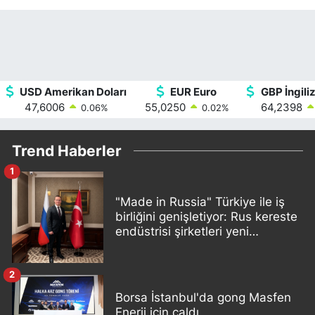
USD Amerikan Doları
EUR Euro
GBP İngiliz
47,6006
55,0250
64,2398
0.06
%
0.02
%
Trend Haberler
1
"Made in Russia" Türkiye ile iş
birliğini genişletiyor: Rus kereste
endüstrisi şirketleri yeni
ortaklıklar geliştiriyor
2
Borsa İstanbul'da gong Masfen
Enerji için çaldı