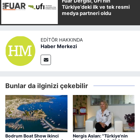
Fuar Dergisi, UFI’nin
Türkiye’deki ilk ve tek resmi
medya partneri oldu
EDITÖR HAKKINDA
Haber Merkezi
Bunlar da ilginizi çekebilir
Bodrum Boat Show ikinci
Nergis Aslan: "Türkiye'nin