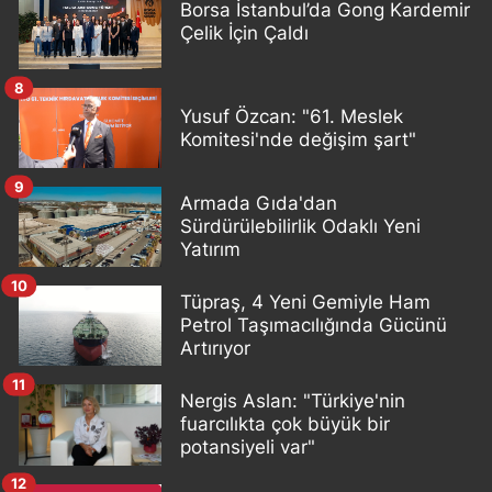
Borsa İstanbul’da Gong Kardemir
Çelik İçin Çaldı
8
Yusuf Özcan: "61. Meslek
Komitesi'nde değişim şart"
9
Armada Gıda'dan
Sürdürülebilirlik Odaklı Yeni
Yatırım
10
Tüpraş, 4 Yeni Gemiyle Ham
Petrol Taşımacılığında Gücünü
Artırıyor
11
Nergis Aslan: "Türkiye'nin
fuarcılıkta çok büyük bir
potansiyeli var"
12