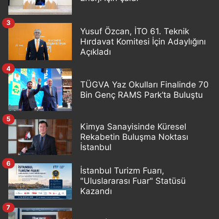
3
Yusuf Özcan, İTO 61. Teknik
Hırdavat Komitesi İçin Adaylığını
Açıkladı
4
TÜGVA Yaz Okulları Finalinde 70
Bin Genç RAMS Park’ta Buluştu
5
Kimya Sanayisinde Küresel
Rekabetin Buluşma Noktası
İstanbul
6
İstanbul Turizm Fuarı,
"Uluslararası Fuar" Statüsü
Kazandı
7