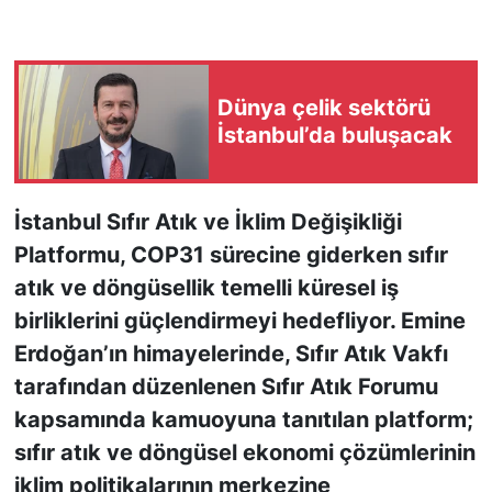
KONGRE HABERLERİ
Dünya çelik sektörü
KONGRE TAKVİMİ
İstanbul’da buluşacak
RÖPORTAJLAR
BİYOGRAFİLER
İstanbul Sıfır Atık ve İklim Değişikliği
Platformu, COP31 sürecine giderken sıfır
atık ve döngüsellik temelli küresel iş
birliklerini güçlendirmeyi hedefliyor. Emine
Erdoğan’ın himayelerinde, Sıfır Atık Vakfı
tarafından düzenlenen Sıfır Atık Forumu
kapsamında kamuoyuna tanıtılan platform;
sıfır atık ve döngüsel ekonomi çözümlerinin
iklim politikalarının merkezine