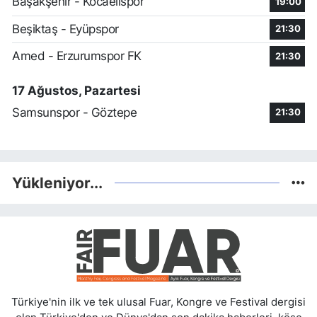
Başakşehir - Kocaelispor
19:00
Beşiktaş - Eyüpspor
21:30
Amed - Erzurumspor FK
21:30
17 Ağustos, Pazartesi
Samsunspor - Göztepe
21:30
Yükleniyor...
Türkiye'nin ilk ve tek ulusal Fuar, Kongre ve Festival dergisi