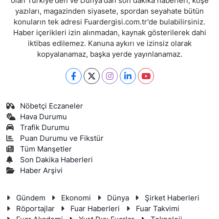
olan Türkiye'den ve Dünya'dan son dakika haberleri, köşe
yazıları, magazinden siyasete, spordan seyahate bütün
konuların tek adresi Fuardergisi.com.tr'de bulabilirsiniz.
Haber içerikleri izin alınmadan, kaynak gösterilerek dahi
iktibas edilemez. Kanuna aykırı ve izinsiz olarak
kopyalanamaz, başka yerde yayınlanamaz.
Nöbetçi Eczaneler
Hava Durumu
Trafik Durumu
Puan Durumu ve Fikstür
Tüm Manşetler
Son Dakika Haberleri
Haber Arşivi
Gündem
Ekonomi
Dünya
Şirket Haberleri
Röportajlar
Fuar Haberleri
Fuar Takvimi