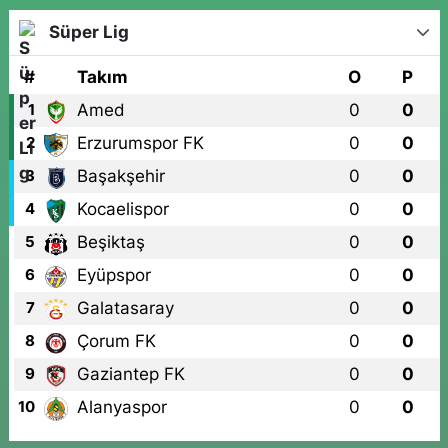
Süper Lig
#
Takım
O
P
Amed
0
0
1
Erzurumspor FK
0
0
2
Başakşehir
0
0
3
Kocaelispor
0
0
4
Beşiktaş
0
0
5
Eyüpspor
0
0
6
Galatasaray
0
0
7
Çorum FK
0
0
8
Gaziantep FK
0
0
9
Alanyaspor
0
0
10