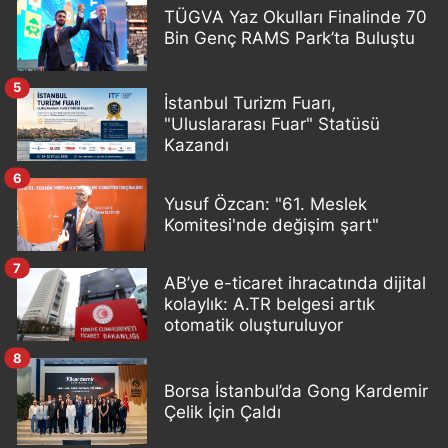
TÜGVA Yaz Okulları Finalinde 70
Bin Genç RAMS Park’ta Buluştu
5
İstanbul Turizm Fuarı,
"Uluslararası Fuar" Statüsü
Kazandı
6
Yusuf Özcan: "61. Meslek
Komitesi'nde değişim şart"
7
AB’ye e-ticaret ihracatında dijital
kolaylık: A.TR belgesi artık
otomatik oluşturuluyor
8
Borsa İstanbul’da Gong Kardemir
Çelik İçin Çaldı