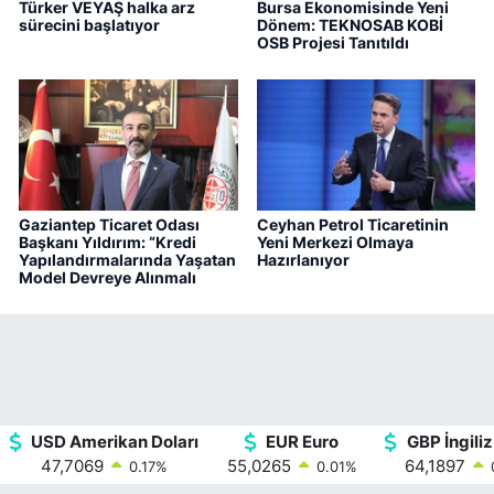
Türker VEYAŞ halka arz
Bursa Ekonomisinde Yeni
sürecini başlatıyor
Dönem: TEKNOSAB KOBİ
OSB Projesi Tanıtıldı
Gaziantep Ticaret Odası
Ceyhan Petrol Ticaretinin
Başkanı Yıldırım: “Kredi
Yeni Merkezi Olmaya
Yapılandırmalarında Yaşatan
Hazırlanıyor
Model Devreye Alınmalı
USD Amerikan Doları
EUR Euro
GBP İngiliz
47,7069
55,0265
64,1897
0.17
%
0.01
%