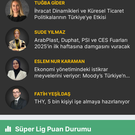
TUĞBA GİDER
İhracat Dinamikleri ve Küresel Ticaret
Politikalarının Türkiye’ye Etkisi
SUDE YILMAZ
ArabPlast, Duphat, PSI ve CES Fuarları
2025'in ilk haftasına damgasını vuracak
ESLEM NUR KARAMAN
Ekonomi yönetimindeki istikrar
meyvelerini veriyor: Moody’s Türkiye’nin
kredi notunu yükseltti!
FATIH YEŞİLDAŞ
THY, 5 bin kişiyi işe almaya hazırlanıyor
Süper Lig Puan Durumu