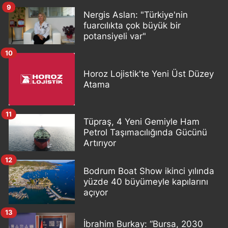
9
Nergis Aslan: "Türkiye'nin
fuarcılıkta çok büyük bir
potansiyeli var"
10
Horoz Lojistik'te Yeni Üst Düzey
Atama
11
Tüpraş, 4 Yeni Gemiyle Ham
Petrol Taşımacılığında Gücünü
Artırıyor
12
Bodrum Boat Show ikinci yılında
yüzde 40 büyümeyle kapılarını
açıyor
13
İbrahim Burkay: “Bursa, 2030