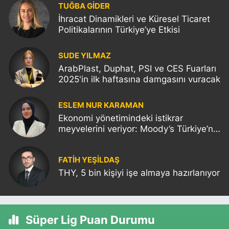
TUĞBA GİDER
İhracat Dinamikleri ve Küresel Ticaret
Politikalarının Türkiye’ye Etkisi
SUDE YILMAZ
ArabPlast, Duphat, PSI ve CES Fuarları
2025'in ilk haftasına damgasını vuracak
ESLEM NUR KARAMAN
Ekonomi yönetimindeki istikrar
meyvelerini veriyor: Moody’s Türkiye’nin
kredi notunu yükseltti!
FATIH YEŞİLDAŞ
THY, 5 bin kişiyi işe almaya hazırlanıyor
Süper Lig Puan Durumu