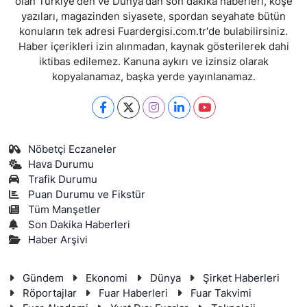
olan Türkiye'den ve Dünya'dan son dakika haberleri, köşe
yazıları, magazinden siyasete, spordan seyahate bütün
konuların tek adresi Fuardergisi.com.tr'de bulabilirsiniz.
Haber içerikleri izin alınmadan, kaynak gösterilerek dahi
iktibas edilemez. Kanuna aykırı ve izinsiz olarak
kopyalanamaz, başka yerde yayınlanamaz.
Nöbetçi Eczaneler
Hava Durumu
Trafik Durumu
Puan Durumu ve Fikstür
Tüm Manşetler
Son Dakika Haberleri
Haber Arşivi
Gündem
Ekonomi
Dünya
Şirket Haberleri
Röportajlar
Fuar Haberleri
Fuar Takvimi