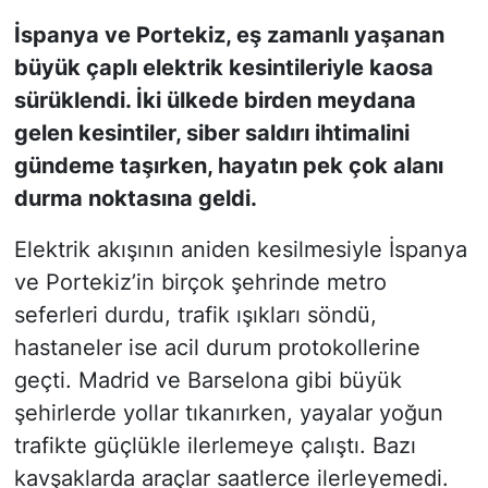
İspanya ve Portekiz, eş zamanlı yaşanan
KONGRE HABERLERİ
büyük çaplı elektrik kesintileriyle kaosa
sürüklendi. İki ülkede birden meydana
KONGRE TAKVİMİ
gelen kesintiler, siber saldırı ihtimalini
RÖPORTAJLAR
gündeme taşırken, hayatın pek çok alanı
durma noktasına geldi.
BİYOGRAFİLER
Elektrik akışının aniden kesilmesiyle İspanya
ve Portekiz’in birçok şehrinde metro
seferleri durdu, trafik ışıkları söndü,
hastaneler ise acil durum protokollerine
geçti. Madrid ve Barselona gibi büyük
şehirlerde yollar tıkanırken, yayalar yoğun
trafikte güçlükle ilerlemeye çalıştı. Bazı
kavşaklarda araçlar saatlerce ilerleyemedi.