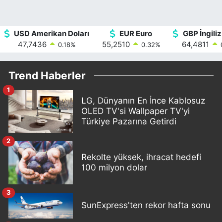
USD Amerikan Doları
EUR Euro
GBP İngiliz
47,7436
55,2510
64,4811
0.18
%
0.32
%
Trend Haberler
1
LG, Dünyanın En İnce Kablosuz
OLED TV'si Wallpaper TV'yi
Türkiye Pazarına Getirdi
2
Rekolte yüksek, ihracat hedefi
100 milyon dolar
3
SunExpress'ten rekor hafta sonu