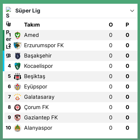
Süper Lig
#
Takım
O
P
Amed
0
0
1
Erzurumspor FK
0
0
2
Başakşehir
0
0
3
Kocaelispor
0
0
4
Beşiktaş
0
0
5
Eyüpspor
0
0
6
Galatasaray
0
0
7
Çorum FK
0
0
8
Gaziantep FK
0
0
9
Alanyaspor
0
0
10