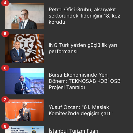
4
Petrol Ofisi Grubu, akaryakıt
sektöründeki liderliğini 18. kez
korudu
5
ING Türkiye’den güçlü ilk yarı
performansı
6
Bursa Ekonomisinde Yeni
Dönem: TEKNOSAB KOBİ OSB
Projesi Tanıtıldı
7
Yusuf Özcan: "61. Meslek
Komitesi'nde değişim şart"
8
İstanbul Turizm Fuarı,