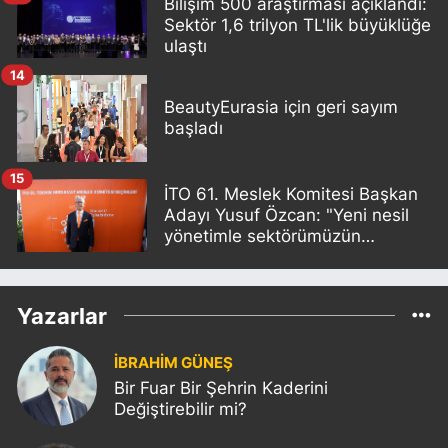
Bilişim 500 araştırması açıklandı:
Sektör 1,6 trilyon TL'lik büyüklüğe
ulaştı
14
BeautyEurasia için geri sayım
başladı
15
İTO 61. Meslek Komitesi Başkan
Adayı Yusuf Özcan: "Yeni nesil
yönetimle sektörümüzün
sorunlarını birlikte çözeceğiz"
Yazarlar
İBRAHİM GÜNEŞ
Bir Fuar Bir Şehrin Kaderini
Değiştirebilir mi?