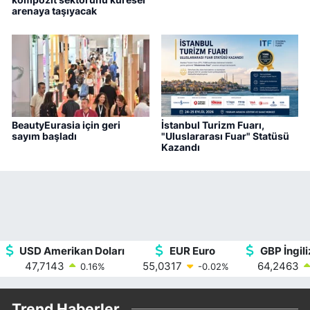
arenaya taşıyacak
BeautyEurasia için geri
İstanbul Turizm Fuarı,
sayım başladı
"Uluslararası Fuar" Statüsü
Kazandı
USD Amerikan Doları
EUR Euro
GBP İngili
47,7143
55,0317
64,2463
0.16
%
-0.02
%
Trend Haberler