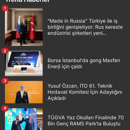
1
"Made in Russia" Türkiye ile iş
birliğini genişletiyor: Rus kereste
endüstrisi şirketleri yeni
ortaklıklar geliştiriyor
2
Borsa İstanbul'da gong Masfen
Enerji için çaldı
3
Yusuf Özcan, İTO 61. Teknik
Hırdavat Komitesi İçin Adaylığını
Açıkladı
4
TÜGVA Yaz Okulları Finalinde 70
Bin Genç RAMS Park’ta Buluştu