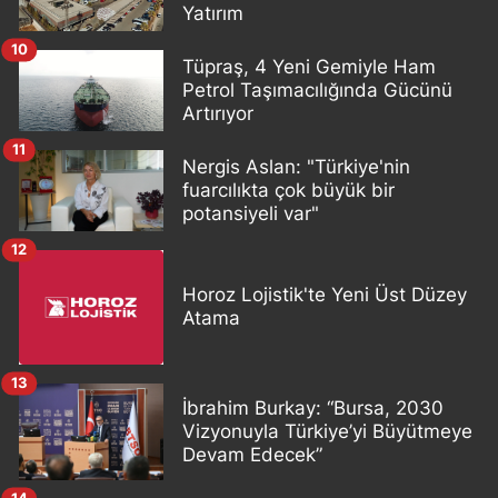
Yatırım
10
Tüpraş, 4 Yeni Gemiyle Ham
Petrol Taşımacılığında Gücünü
Artırıyor
11
Nergis Aslan: "Türkiye'nin
fuarcılıkta çok büyük bir
potansiyeli var"
12
Horoz Lojistik'te Yeni Üst Düzey
Atama
13
İbrahim Burkay: “Bursa, 2030
Vizyonuyla Türkiye’yi Büyütmeye
Devam Edecek”