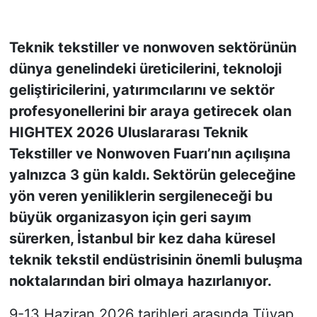
KONGRE HABERLERİ
Teknik tekstiller ve nonwoven sektörünün
dünya genelindeki üreticilerini, teknoloji
KONGRE TAKVİMİ
geliştiricilerini, yatırımcılarını ve sektör
RÖPORTAJLAR
profesyonellerini bir araya getirecek olan
HIGHTEX 2026 Uluslararası Teknik
BİYOGRAFİLER
Tekstiller ve Nonwoven Fuarı’nın açılışına
yalnızca 3 gün kaldı. Sektörün geleceğine
yön veren yeniliklerin sergileneceği bu
büyük organizasyon için geri sayım
sürerken, İstanbul bir kez daha küresel
teknik tekstil endüstrisinin önemli buluşma
noktalarından biri olmaya hazırlanıyor.
9-13 Haziran 2026 tarihleri arasında Tüyap