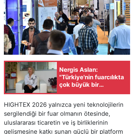
Nergis Aslan:
"Türkiye'nin fuarcılıkta
çok büyük bir
potansiyeli var"
HIGHTEX 2026 yalnızca yeni teknolojilerin
sergilendiği bir fuar olmanın ötesinde,
uluslararası ticaretin ve iş birliklerinin
gelişmesine katkı sunan güçlü bir platform