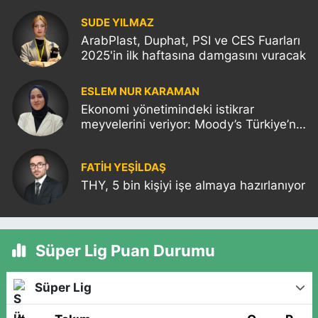
SUDE YILMAZ
ArabPlast, Duphat, PSI ve CES Fuarları
2025'in ilk haftasına damgasını vuracak
ESLEM NUR KARAMAN
Ekonomi yönetimindeki istikrar
meyvelerini veriyor: Moody’s Türkiye’nin
kredi notunu yükseltti!
FATIH YEŞİLDAŞ
THY, 5 bin kişiyi işe almaya hazırlanıyor
Süper Lig Puan Durumu
Süper Lig