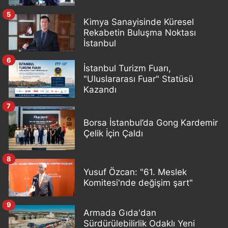
5
Kimya Sanayisinde Küresel
Rekabetin Buluşma Noktası
İstanbul
6
İstanbul Turizm Fuarı,
"Uluslararası Fuar" Statüsü
Kazandı
7
Borsa İstanbul’da Gong Kardemir
Çelik İçin Çaldı
8
Yusuf Özcan: "61. Meslek
Komitesi'nde değişim şart"
9
Armada Gıda'dan
Sürdürülebilirlik Odaklı Yeni