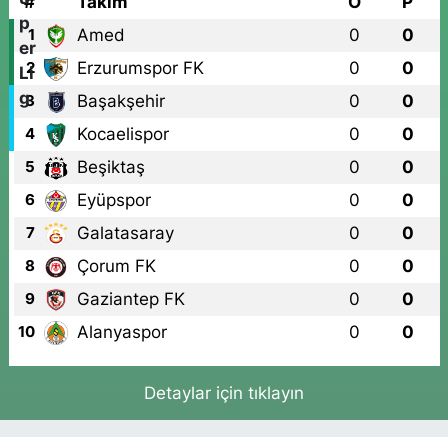
#
Takım
O
P
Amed
0
0
1
Erzurumspor FK
0
0
2
Başakşehir
0
0
3
Kocaelispor
0
0
4
Beşiktaş
0
0
5
Eyüpspor
0
0
6
Galatasaray
0
0
7
Çorum FK
0
0
8
Gaziantep FK
0
0
9
Alanyaspor
0
0
10
Detaylar için tıklayın