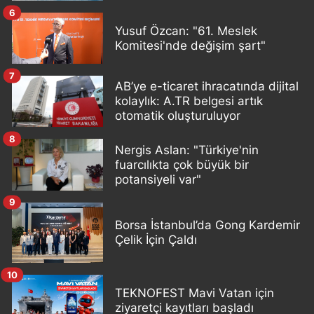
6
Yusuf Özcan: "61. Meslek
Komitesi'nde değişim şart"
7
AB’ye e-ticaret ihracatında dijital
kolaylık: A.TR belgesi artık
otomatik oluşturuluyor
8
Nergis Aslan: "Türkiye'nin
fuarcılıkta çok büyük bir
potansiyeli var"
9
Borsa İstanbul’da Gong Kardemir
Çelik İçin Çaldı
10
TEKNOFEST Mavi Vatan için
ziyaretçi kayıtları başladı