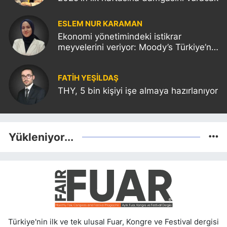
ESLEM NUR KARAMAN
Ekonomi yönetimindeki istikrar
meyvelerini veriyor: Moody’s Türkiye’nin
kredi notunu yükseltti!
FATIH YEŞİLDAŞ
THY, 5 bin kişiyi işe almaya hazırlanıyor
Yükleniyor...
Türkiye'nin ilk ve tek ulusal Fuar, Kongre ve Festival dergisi