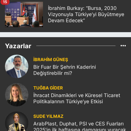
15
İbrahim Burkay: “Bursa, 2030
Vizyonuyla Türkiye’yi Büyütmeye
Devam Edecek”
Yazarlar
İBRAHİM GÜNEŞ
Bir Fuar Bir Şehrin Kaderini
Değiştirebilir mi?
TUĞBA GİDER
İhracat Dinamikleri ve Küresel Ticaret
Politikalarının Türkiye’ye Etkisi
SUDE YILMAZ
ArabPlast, Duphat, PSI ve CES Fuarları
2025'in ilk haftasına damgasını vuracak