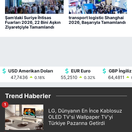
Şam’daki Suriye İhtisas
transport logistic Shanghai
Fuarları 2026, 22 Bini Aşkın
2026, Başarıyla Tamamlandı
Ziyaretçiyle Tamamlandı
USD Amerikan Doları
EUR Euro
GBP İngiliz
47,7436
55,2510
64,4811
0.18
%
0.32
%
Trend Haberler
1
LG, Dünyanın En İnce Kablosuz
OLED TV'si Wallpaper TV'yi
Türkiye Pazarına Getirdi