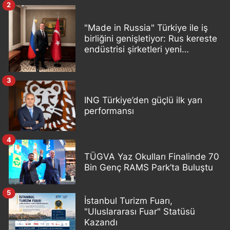
2
"Made in Russia" Türkiye ile iş
birliğini genişletiyor: Rus kereste
endüstrisi şirketleri yeni
ortaklıklar geliştiriyor
3
ING Türkiye’den güçlü ilk yarı
performansı
4
TÜGVA Yaz Okulları Finalinde 70
Bin Genç RAMS Park’ta Buluştu
5
İstanbul Turizm Fuarı,
"Uluslararası Fuar" Statüsü
Kazandı