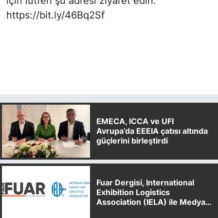
için lütfen şu adresi ziyaret edin:
https://bit.ly/46Bq2Sf
EMECA, ICCA ve UFI
Avrupa’da EEEIA çatısı altında
güçlerini birleştirdi
Fuar Dergisi, International
Exhibition Logistics
Association (IELA) ile Medya
Partnerliği Anlaşması İmzaladı