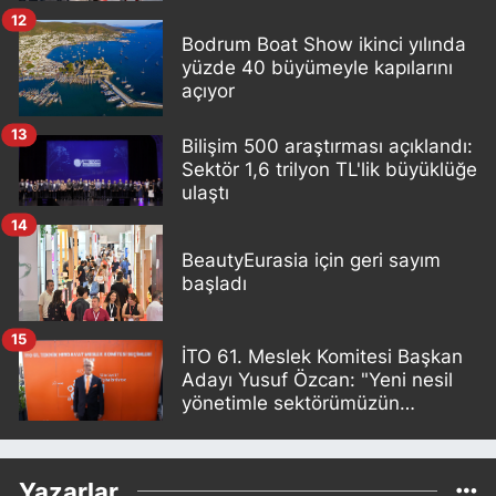
12
Bodrum Boat Show ikinci yılında
yüzde 40 büyümeyle kapılarını
açıyor
13
Bilişim 500 araştırması açıklandı:
Sektör 1,6 trilyon TL'lik büyüklüğe
ulaştı
14
BeautyEurasia için geri sayım
başladı
15
İTO 61. Meslek Komitesi Başkan
Adayı Yusuf Özcan: "Yeni nesil
yönetimle sektörümüzün
sorunlarını birlikte çözeceğiz"
Yazarlar