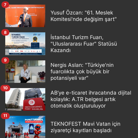
7
Yusuf Özcan: "61. Meslek
Komitesi'nde değişim şart"
8
İstanbul Turizm Fuarı,
"Uluslararası Fuar" Statüsü
Kazandı
9
Nergis Aslan: "Türkiye'nin
fuarcılıkta çok büyük bir
potansiyeli var"
10
AB’ye e-ticaret ihracatında dijital
kolaylık: A.TR belgesi artık
otomatik oluşturuluyor
11
TEKNOFEST Mavi Vatan için
ziyaretçi kayıtları başladı