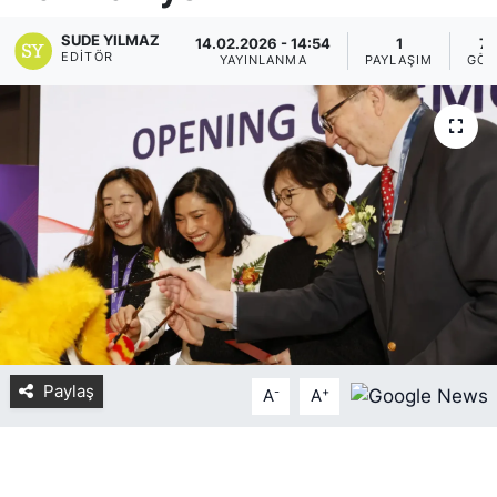
Yurt Dışı Fuarlar
KÜLTÜR SANAT
SUDE YILMAZ
14.02.2026 - 14:54
1
78
EDITÖR
YAYINLANMA
PAYLAŞIM
GÖS
Teknoloji
ŞİRKET HABERLERİ
Spor
SAVUNMA SANAYİ
FUAR HABERLERİ
FUAR TAKVİMİ
Amerika Fuarları
FUAR RAPORU
Paylaş
-
+
A
A
FESTİVAL HABERLERİ
FESTİVAL TAKVİMİ