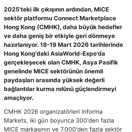
2025'teki ilk çıkışının ardından, MICE
KONGRE HABERLERİ
sektör platformu Connect Marketplace
Hong Kong (CMHK), daha büyük hedefler
KONGRE TAKVİMİ
ve daha geniş bir etkiyle geri dönmeye
RÖPORTAJLAR
hazırlanıyor. 18-19 Mart 2026 tarihlerinde
Hong Kong'daki AsiaWorld-Expo'da
BİYOGRAFİLER
gerçekleşecek olan CMHK, Asya Pasifik
genelinde MICE sektörünün önemli
paydaşları arasında yüksek değerli
bağlantılar kurma rolünü güçlendirmeyi
amaçlıyor.
CMHK 2026 organizatörleri Informa
Markets, iki gün boyunca 300'den fazla
MICE markasının ve 7.000'den fazla sektör