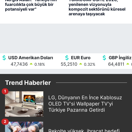
fuarcılıkta çok büyük bir
yenilenen vizyonuyla
potansiyeli var"
kompozit sektörünü küresel
arenaya taşıyacak
USD Amerikan Doları
EUR Euro
GBP İngiliz
47,7436
55,2510
64,4811
0.18
%
0.32
%
Trend Haberler
1
LG, Dünyanın En İnce Kablosuz
OLED TV'si Wallpaper TV'yi
Türkiye Pazarına Getirdi
2
Rekolte yüksek, ihracat hedefi