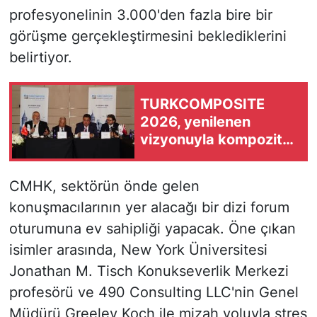
profesyonelinin 3.000'den fazla bire bir
görüşme gerçekleştirmesini beklediklerini
belirtiyor.
TURKCOMPOSITE
2026, yenilenen
vizyonuyla kompozit
sektörünü küresel
arenaya taşıyacak
CMHK, sektörün önde gelen
konuşmacılarının yer alacağı bir dizi forum
oturumuna ev sahipliği yapacak. Öne çıkan
isimler arasında, New York Üniversitesi
Jonathan M. Tisch Konukseverlik Merkezi
profesörü ve 490 Consulting LLC'nin Genel
Müdürü Greeley Koch ile mizah yoluyla stres