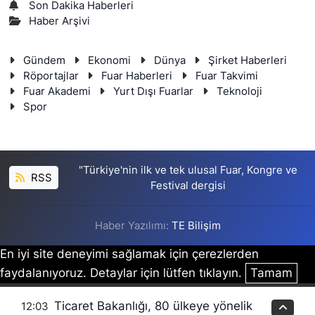
Son Dakika Haberleri
Haber Arşivi
Gündem
Ekonomi
Dünya
Şirket Haberleri
Röportajlar
Fuar Haberleri
Fuar Takvimi
Fuar Akademi
Yurt Dışı Fuarlar
Teknoloji
Spor
"Türkiye'nin ilk ve tek ulusal Fuar, Kongre ve
RSS
Festival dergisi
Haber Yazılımı:
TE Bilişim
En iyi site deneyimi sağlamak için çerezlerden
faydalanıyoruz. Detaylar için lütfen tıklayın.
Tamam
Ticaret Bakanlığı, 80 ülkeye yönelik
12:03