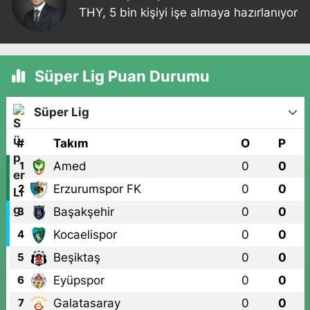
THY, 5 bin kişiyi işe almaya hazırlanıyor
Süper Lig Puan Durumu
Süper Lig
#
Takım
O
P
Amed
0
0
1
Erzurumspor FK
0
0
2
Başakşehir
0
0
3
Kocaelispor
0
0
4
Beşiktaş
0
0
5
Eyüpspor
0
0
6
Galatasaray
0
0
7