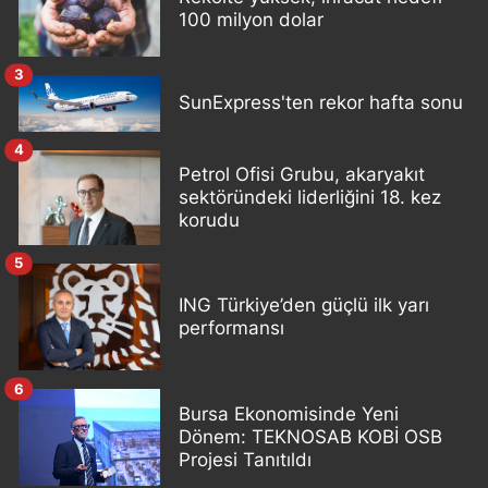
100 milyon dolar
3
SunExpress'ten rekor hafta sonu
4
Petrol Ofisi Grubu, akaryakıt
sektöründeki liderliğini 18. kez
korudu
5
ING Türkiye’den güçlü ilk yarı
performansı
6
Bursa Ekonomisinde Yeni
Dönem: TEKNOSAB KOBİ OSB
Projesi Tanıtıldı