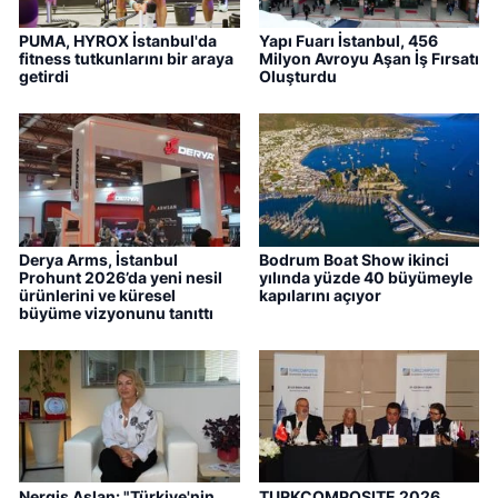
PUMA, HYROX İstanbul'da
Yapı Fuarı İstanbul, 456
fitness tutkunlarını bir araya
Milyon Avroyu Aşan İş Fırsatı
getirdi
Oluşturdu
Derya Arms, İstanbul
Bodrum Boat Show ikinci
Prohunt 2026’da yeni nesil
yılında yüzde 40 büyümeyle
ürünlerini ve küresel
kapılarını açıyor
büyüme vizyonunu tanıttı
Nergis Aslan: "Türkiye'nin
TURKCOMPOSITE 2026,