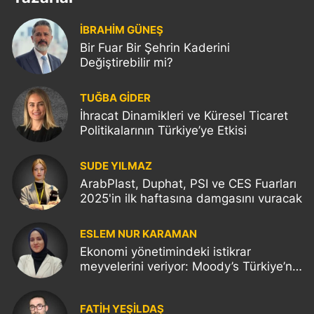
İBRAHİM GÜNEŞ
Bir Fuar Bir Şehrin Kaderini
Değiştirebilir mi?
TUĞBA GİDER
İhracat Dinamikleri ve Küresel Ticaret
Politikalarının Türkiye’ye Etkisi
SUDE YILMAZ
ArabPlast, Duphat, PSI ve CES Fuarları
2025'in ilk haftasına damgasını vuracak
ESLEM NUR KARAMAN
Ekonomi yönetimindeki istikrar
meyvelerini veriyor: Moody’s Türkiye’nin
kredi notunu yükseltti!
FATIH YEŞİLDAŞ