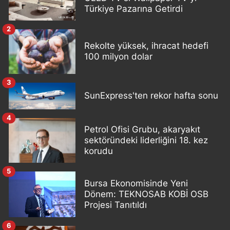
Türkiye Pazarına Getirdi
2
Rekolte yüksek, ihracat hedefi
100 milyon dolar
3
SunExpress'ten rekor hafta sonu
4
Petrol Ofisi Grubu, akaryakıt
sektöründeki liderliğini 18. kez
korudu
5
Bursa Ekonomisinde Yeni
Dönem: TEKNOSAB KOBİ OSB
Projesi Tanıtıldı
6