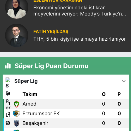
ESLEM NUR KARAMAN
Ekonomi yönetimindeki istikrar
meyvelerini veriyor: Moody’s Türkiye’nin
kredi notunu yükseltti!
FATIH YEŞİLDAŞ
THY, 5 bin kişiyi işe almaya hazırlanıyor
Süper Lig Puan Durumu
Süper Lig
#
Takım
O
P
Amed
0
0
1
Erzurumspor FK
0
0
2
Başakşehir
0
0
3