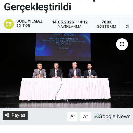
Gerçekleştirildi
Yurt Dışı Fuarlar
KÜLTÜR SANAT
SUDE YILMAZ
14.05.2026 - 14:12
780K
Teknoloji
ŞİRKET HABERLERİ
EDITÖR
YAYINLANMA
GÖSTERIM
OKU
Spor
SAVUNMA SANAYİ
FUAR HABERLERİ
FUAR TAKVİMİ
Amerika Fuarları
FUAR RAPORU
Paylaş
-
+
FESTİVAL HABERLERİ
A
A
FESTİVAL TAKVİMİ