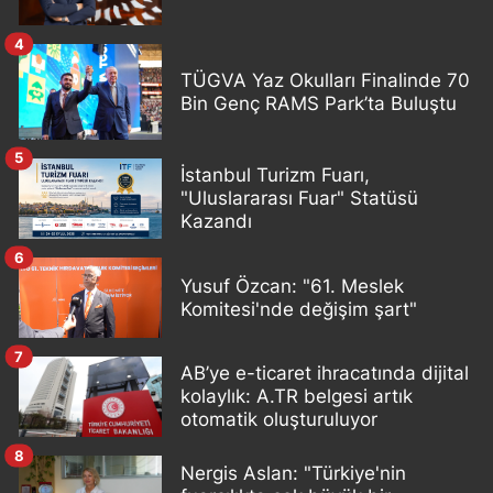
4
TÜGVA Yaz Okulları Finalinde 70
Bin Genç RAMS Park’ta Buluştu
5
İstanbul Turizm Fuarı,
"Uluslararası Fuar" Statüsü
Kazandı
6
Yusuf Özcan: "61. Meslek
Komitesi'nde değişim şart"
7
AB’ye e-ticaret ihracatında dijital
kolaylık: A.TR belgesi artık
otomatik oluşturuluyor
8
Nergis Aslan: "Türkiye'nin