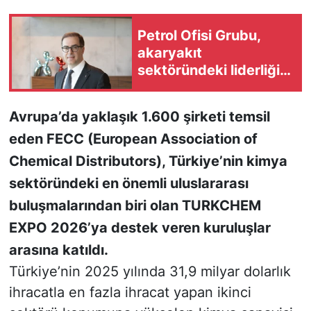
KONGRE HABERLERİ
Petrol Ofisi Grubu,
akaryakıt
KONGRE TAKVİMİ
sektöründeki liderliğini
18. kez korudu
RÖPORTAJLAR
Avrupa’da yaklaşık 1.600 şirketi temsil
eden FECC (European Association of
BİYOGRAFİLER
Chemical Distributors), Türkiye’nin kimya
sektöründeki en önemli uluslararası
buluşmalarından biri olan TURKCHEM
EXPO 2026’ya destek veren kuruluşlar
arasına katıldı.
Türkiye’nin 2025 yılında 31,9 milyar dolarlık
ihracatla en fazla ihracat yapan ikinci