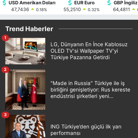
USD Amerikan Doları
EUR Euro
GBP İngiliz
47,7436
55,2510
64,4811
0.18
%
0.32
%
Trend Haberler
1
LG, Dünyanın En İnce Kablosuz
OLED TV'si Wallpaper TV'yi
Türkiye Pazarına Getirdi
2
"Made in Russia" Türkiye ile iş
birliğini genişletiyor: Rus kereste
endüstrisi şirketleri yeni
ortaklıklar geliştiriyor
3
ING Türkiye’den güçlü ilk yarı
performansı