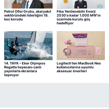
Petrol Ofisi Grubu, akaryakıt
Fiba Yenilenebilir Enerji
sektöründeki liderliğini 18.
2030'a kadar 1.000 MW'ın
kez korudu
üzerinde kurulu güç
hedefliyor
14. TAYK – Eker Olympos
Logitech'ten MacBook Neo
Regatta heyecanı canlı
kullanıcılarına uyumlu
yayınlarla ekranlara
aksesuar önerileri
taşınıyor