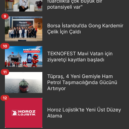
fuarcılıkta çok büyük bir
potansiyeli var"
9
Borsa İstanbul’da Gong Kardemir
Çelik İçin Çaldı
10
TEKNOFEST Mavi Vatan için
ziyaretçi kayıtları başladı
11
Tüpraş, 4 Yeni Gemiyle Ham
Petrol Taşımacılığında Gücünü
Artırıyor
12
Horoz Lojistik'te Yeni Üst Düzey
Atama