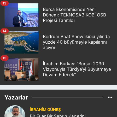
13
Bursa Ekonomisinde Yeni
Dönem: TEKNOSAB KOBİ OSB
Projesi Tanıtıldı
14
Bodrum Boat Show ikinci yılında
yüzde 40 büyümeyle kapılarını
açıyor
15
İbrahim Burkay: “Bursa, 2030
Vizyonuyla Türkiye’yi Büyütmeye
Devam Edecek”
Yazarlar
İBRAHİM GÜNEŞ
Bir Fuar Bir Şehrin Kaderini