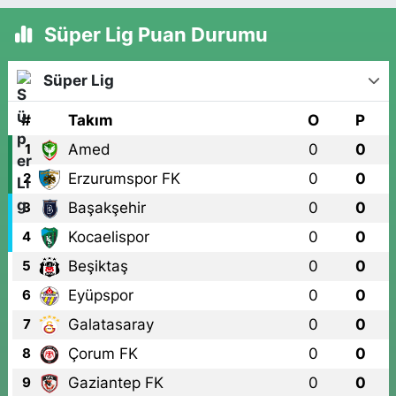
Süper Lig Puan Durumu
Süper Lig
#
Takım
O
P
Amed
0
0
1
Erzurumspor FK
0
0
2
Başakşehir
0
0
3
Kocaelispor
0
0
4
Beşiktaş
0
0
5
Eyüpspor
0
0
6
Galatasaray
0
0
7
Çorum FK
0
0
8
Gaziantep FK
0
0
9