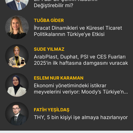
Değiştirebilir mi?
TUĞBA GİDER
İhracat Dinamikleri ve Küresel Ticaret
Politikalarının Türkiye’ye Etkisi
SUDE YILMAZ
ArabPlast, Duphat, PSI ve CES Fuarları
2025'in ilk haftasına damgasını vuracak
ESLEM NUR KARAMAN
Ekonomi yönetimindeki istikrar
meyvelerini veriyor: Moody’s Türkiye’nin
kredi notunu yükseltti!
FATIH YEŞİLDAŞ
THY, 5 bin kişiyi işe almaya hazırlanıyor