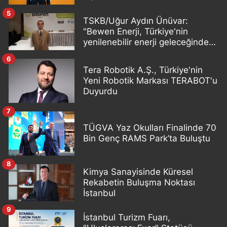
5
TSKB/Uğur Aydın Ünüvar:
"Bewen Enerji, Türkiye'nin
yenilenebilir enerji geleceğinde
önemli bir oyuncu olacak"
6
Tera Robotik A.Ş., Türkiye'nin
Yeni Robotik Markası TERABOT'u
Duyurdu
7
TÜGVA Yaz Okulları Finalinde 70
Bin Genç RAMS Park’ta Buluştu
8
Kimya Sanayisinde Küresel
Rekabetin Buluşma Noktası
İstanbul
9
İstanbul Turizm Fuarı,