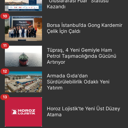
"Uluslararası Fuar" Statüsü
Kazandı
10
Borsa İstanbul’da Gong Kardemir
Çelik İçin Çaldı
11
Tüpraş, 4 Yeni Gemiyle Ham
Petrol Taşımacılığında Gücünü
Artırıyor
12
Armada Gıda'dan
Sürdürülebilirlik Odaklı Yeni
Yatırım
13
Horoz Lojistik'te Yeni Üst Düzey
Atama