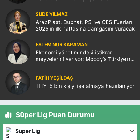
SUDE YILMAZ
ArabPlast, Duphat, PSI ve CES Fuarları
2025'in ilk haftasına damgasını vuracak
ESLEM NUR KARAMAN
Ekonomi yönetimindeki istikrar
meyvelerini veriyor: Moody’s Türkiye’nin
kredi notunu yükseltti!
FATIH YEŞİLDAŞ
THY, 5 bin kişiyi işe almaya hazırlanıyor
Süper Lig Puan Durumu
Süper Lig