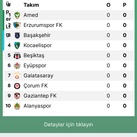
#
Takım
O
P
Amed
0
0
1
Erzurumspor FK
0
0
2
Başakşehir
0
0
3
Kocaelispor
0
0
4
Beşiktaş
0
0
5
Eyüpspor
0
0
6
Galatasaray
0
0
7
Çorum FK
0
0
8
Gaziantep FK
0
0
9
Alanyaspor
0
0
10
Detaylar için tıklayın