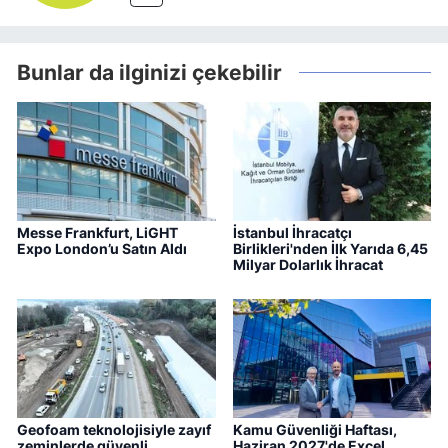
Bunlar da ilginizi çekebilir
Messe Frankfurt, LiGHT
İstanbul İhracatçı
Expo London’u Satın Aldı
Birlikleri'nden İlk Yarıda 6,45
Milyar Dolarlık İhracat
Geofoam teknolojisiyle zayıf
Kamu Güvenliği Haftası,
zeminlerde güvenli
Haziran 2027'de Excel