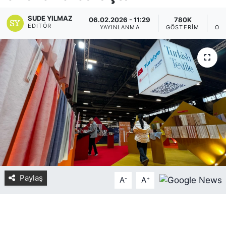
Yurt Dışı Fuarlar
KÜLTÜR SANAT
SUDE YILMAZ
06.02.2026 - 11:29
780K
EDITÖR
YAYINLANMA
GÖSTERIM
OK
Teknoloji
ŞİRKET HABERLERİ
Spor
SAVUNMA SANAYİ
FUAR HABERLERİ
FUAR TAKVİMİ
Amerika Fuarları
FUAR RAPORU
Paylaş
-
+
A
A
FESTİVAL HABERLERİ
FESTİVAL TAKVİMİ