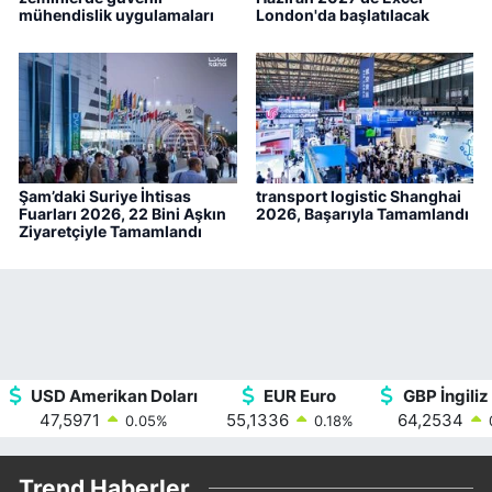
mühendislik uygulamaları
London'da başlatılacak
Şam’daki Suriye İhtisas
transport logistic Shanghai
Fuarları 2026, 22 Bini Aşkın
2026, Başarıyla Tamamlandı
Ziyaretçiyle Tamamlandı
USD Amerikan Doları
EUR Euro
GBP İngiliz 
47,5971
55,1336
64,2534
0.05
%
0.18
%
Trend Haberler