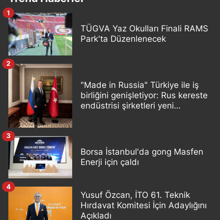
1
TÜGVA Yaz Okulları Finali RAMS
Park'ta Düzenlenecek
2
"Made in Russia" Türkiye ile iş
birliğini genişletiyor: Rus kereste
endüstrisi şirketleri yeni
ortaklıklar geliştiriyor
3
Borsa İstanbul'da gong Masfen
Enerji için çaldı
4
Yusuf Özcan, İTO 61. Teknik
Hırdavat Komitesi İçin Adaylığını
Açıkladı