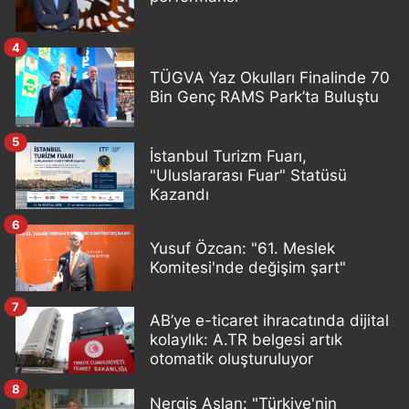
4
TÜGVA Yaz Okulları Finalinde 70
Bin Genç RAMS Park’ta Buluştu
5
İstanbul Turizm Fuarı,
"Uluslararası Fuar" Statüsü
Kazandı
6
Yusuf Özcan: "61. Meslek
Komitesi'nde değişim şart"
7
AB’ye e-ticaret ihracatında dijital
kolaylık: A.TR belgesi artık
otomatik oluşturuluyor
8
Nergis Aslan: "Türkiye'nin