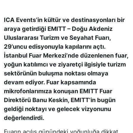
KONGRE HABERLERİ
ICA Events’in kültür ve destinasyonları bir
araya getirdiği EMITT – Doğu Akdeniz
KONGRE TAKVİMİ
Uluslararası Turizm ve Seyahat Fuarı,
RÖPORTAJLAR
29’uncu edisyonuyla kapılarını açtı.
İstanbul Fuar Merkezi’nde düzenlenen fuar,
BİYOGRAFİLER
yoğun katılımcı ve ziyaretçi ilgisiyle turizm
sektörünün buluşma noktası olmaya
devam ediyor. Fuar kapsamında
mikrofonlarımıza konuşan EMITT Fuar
Direktörü Banu Keskin, EMITT’in bugün
geldiği noktayı ve gelecek vizyonunu
değerlendirdi.
Fuarın açılış günündeki yoğunluğa dikkat