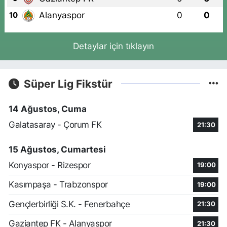
Alanyaspor
0
0
10
Detaylar için tıklayın
Süper Lig Fikstür
14 Ağustos, Cuma
Galatasaray - Çorum FK
21:30
15 Ağustos, Cumartesi
Konyaspor - Rizespor
19:00
Kasımpaşa - Trabzonspor
19:00
Gençlerbirliği S.K. - Fenerbahçe
21:30
Gaziantep FK - Alanyaspor
21:30