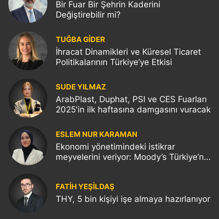
Bir Fuar Bir Şehrin Kaderini
Değiştirebilir mi?
TUĞBA GİDER
İhracat Dinamikleri ve Küresel Ticaret
Politikalarının Türkiye’ye Etkisi
SUDE YILMAZ
ArabPlast, Duphat, PSI ve CES Fuarları
2025'in ilk haftasına damgasını vuracak
ESLEM NUR KARAMAN
Ekonomi yönetimindeki istikrar
meyvelerini veriyor: Moody’s Türkiye’nin
kredi notunu yükseltti!
FATIH YEŞİLDAŞ
THY, 5 bin kişiyi işe almaya hazırlanıyor