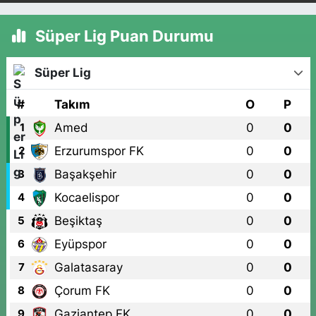
Süper Lig Puan Durumu
Süper Lig
#
Takım
O
P
Amed
0
0
1
Erzurumspor FK
0
0
2
Başakşehir
0
0
3
Kocaelispor
0
0
4
Beşiktaş
0
0
5
Eyüpspor
0
0
6
Galatasaray
0
0
7
Çorum FK
0
0
8
Gaziantep FK
0
0
9