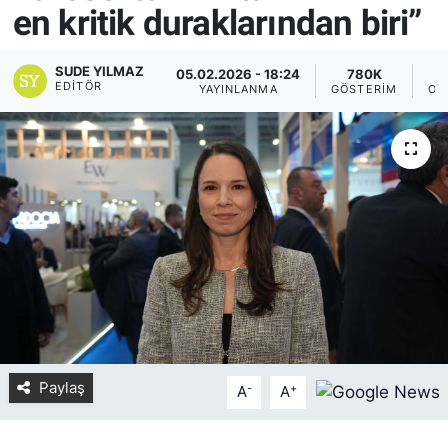
en kritik duraklarından biri”
Yurt Dışı Fuarlar
KÜLTÜR SANAT
SUDE YILMAZ
05.02.2026 - 18:24
780K
Teknoloji
ŞİRKET HABERLERİ
EDITÖR
YAYINLANMA
GÖSTERIM
OK
Spor
SAVUNMA SANAYİ
FUAR HABERLERİ
FUAR TAKVİMİ
Amerika Fuarları
FUAR RAPORU
Paylaş
-
+
FESTİVAL HABERLERİ
A
A
FESTİVAL TAKVİMİ