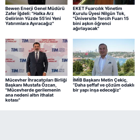
Bewen Enerji Genel Müdürü
EKET Fuarcılık Yönetim
Zafer İğdeli: "Halka Arz
Kurulu Üyesi Nilgün Tok,
Gelirinin Yüzde 55'ini Yeni
"Üniversite Tercih Fuarı 15
Yatırımlara Ayıracağız"
bini aşkın öğrenci
ağırlayacak"
Mücevher İhracatçıları Birliği
İMİB Başkanı Metin Çekiç,
Başkanı Mustafa Özcan,
“Daha şeffaf ve çözüm odaklı
"Mücevherde gerilemenin
bir yapı inşa edeceğiz”
ana nedeni altın ithalat
kotası"