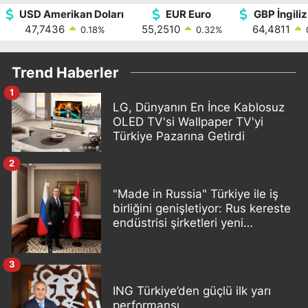
USD Amerikan Doları
EUR Euro
GBP İngiliz
47,7436
55,2510
64,4811
0.18
%
0.32
%
Trend Haberler
1
LG, Dünyanın En İnce Kablosuz
OLED TV'si Wallpaper TV'yi
Türkiye Pazarına Getirdi
2
"Made in Russia" Türkiye ile iş
birliğini genişletiyor: Rus kereste
endüstrisi şirketleri yeni
ortaklıklar geliştiriyor
3
ING Türkiye’den güçlü ilk yarı
performansı