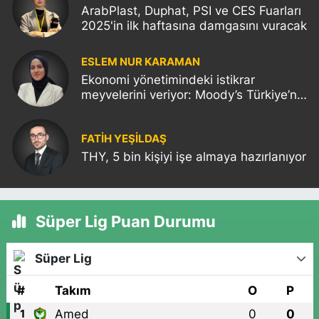
ArabPlast, Duphat, PSI ve CES Fuarları
2025'in ilk haftasına damgasını vuracak
ESLEM NUR KARAMAN
Ekonomi yönetimindeki istikrar
meyvelerini veriyor: Moody’s Türkiye’nin
kredi notunu yükseltti!
FATIH YEŞİLDAŞ
THY, 5 bin kişiyi işe almaya hazırlanıyor
Süper Lig Puan Durumu
Süper Lig
#
Takım
O
P
Amed
0
0
1