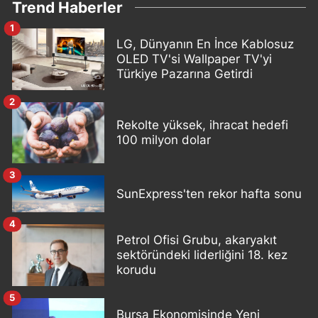
Trend Haberler
1
LG, Dünyanın En İnce Kablosuz
OLED TV'si Wallpaper TV'yi
Türkiye Pazarına Getirdi
2
Rekolte yüksek, ihracat hedefi
100 milyon dolar
3
SunExpress'ten rekor hafta sonu
4
Petrol Ofisi Grubu, akaryakıt
sektöründeki liderliğini 18. kez
korudu
5
Bursa Ekonomisinde Yeni