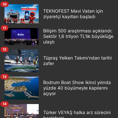
10
TEKNOFEST Mavi Vatan için
ziyaretçi kayıtları başladı
11
Bilişim 500 araştırması açıklandı:
Sektör 1,6 trilyon TL'lik büyüklüğe
ulaştı
12
Tüpraş Yelken Takımı'ndan tarihi
zafer
13
Bodrum Boat Show ikinci yılında
yüzde 40 büyümeyle kapılarını
açıyor
14
Türker VEYAŞ halka arz sürecini