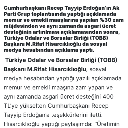
Cumhurbaşkanı Recep Tayyip Erdoğan’ın Ak
KONGRE HABERLERİ
Parti Grup toplantısında yaptığı açıklamada
memur ve emekli maaşlarına yapılan %30 zam
müjdesinden ve aynı zamanda asgari ücret
KONGRE TAKVİMİ
desteğinin artırılması açıklamasından sonra,
Türkiye Odalar ve Borsalar Birliği (TOBB)
RÖPORTAJLAR
Başkanı M.Rifat Hisarcıklıoğlu da sosyal
medya hesabından açıklama yaptı.
BİYOGRAFİLER
Türkiye Odalar ve Borsalar Birliği (TOBB)
Başkanı M.Rifat Hisarcıklıoğlu,
sosyal
medya hesabından yaptığı yazılı açıklamada
memur ve emekli maaşına zam yapan ve
aynı zamanda asgari ücret desteğini 400
TL’ye yükselten Cumhurbaşkanı Recep
Tayyip Erdoğan’a teşekkürlerini iletti.
Hisarcıklıoğlu yaptığı paylaşımda: ‘’Üretimin