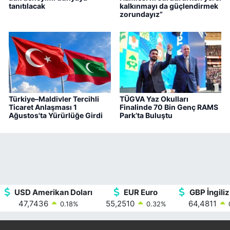
tanıtılacak
kalkınmayı da güçlendirmek
zorundayız”
Türkiye–Maldivler Tercihli
TÜGVA Yaz Okulları
Ticaret Anlaşması 1
Finalinde 70 Bin Genç RAMS
Ağustos'ta Yürürlüğe Girdi
Park’ta Buluştu
USD Amerikan Doları
EUR Euro
GBP İngiliz
47,7436
55,2510
64,4811
0.18
%
0.32
%