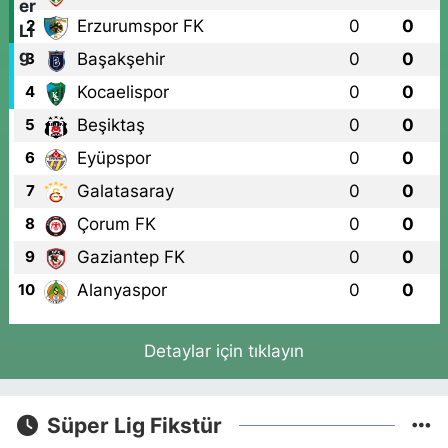
Erzurumspor FK
0
0
2
Başakşehir
0
0
3
Kocaelispor
0
0
4
Beşiktaş
0
0
5
Eyüpspor
0
0
6
Galatasaray
0
0
7
Çorum FK
0
0
8
Gaziantep FK
0
0
9
Alanyaspor
0
0
10
Detaylar için tıklayın
Süper Lig Fikstür