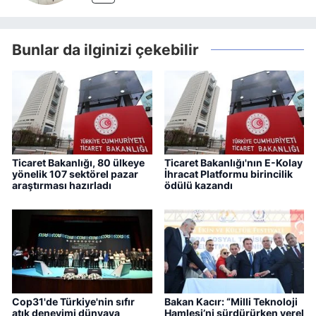
Bunlar da ilginizi çekebilir
Ticaret Bakanlığı, 80 ülkeye
Ticaret Bakanlığı'nın E-Kolay
yönelik 107 sektörel pazar
İhracat Platformu birincilik
araştırması hazırladı
ödülü kazandı
Cop31'de Türkiye'nin sıfır
Bakan Kacır: “Milli Teknoloji
atık deneyimi dünyaya
Hamlesi’ni sürdürürken yerel