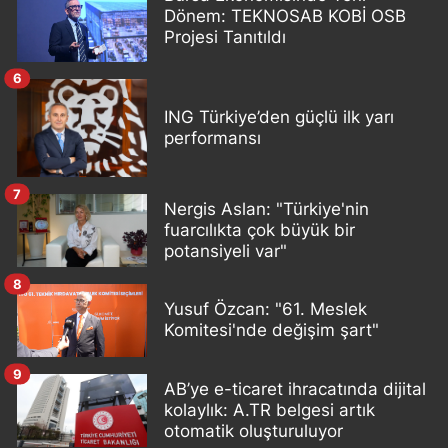
Dönem: TEKNOSAB KOBİ OSB
Projesi Tanıtıldı
6
ING Türkiye’den güçlü ilk yarı
performansı
7
Nergis Aslan: "Türkiye'nin
fuarcılıkta çok büyük bir
potansiyeli var"
8
Yusuf Özcan: "61. Meslek
Komitesi'nde değişim şart"
9
AB’ye e-ticaret ihracatında dijital
kolaylık: A.TR belgesi artık
otomatik oluşturuluyor