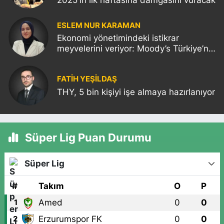
2025'in ilk haftasına damgasını vuracak
ESLEM NUR KARAMAN
Ekonomi yönetimindeki istikrar
meyvelerini veriyor: Moody’s Türkiye’nin
kredi notunu yükseltti!
FATIH YEŞİLDAŞ
THY, 5 bin kişiyi işe almaya hazırlanıyor
Süper Lig Puan Durumu
Süper Lig
#
Takım
O
P
Amed
0
0
1
Erzurumspor FK
0
0
2