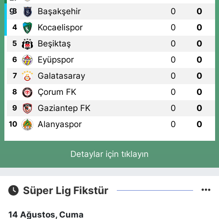
Başakşehir
0
0
3
Kocaelispor
0
0
4
Beşiktaş
0
0
5
Eyüpspor
0
0
6
Galatasaray
0
0
7
Çorum FK
0
0
8
Gaziantep FK
0
0
9
Alanyaspor
0
0
10
Detaylar için tıklayın
Süper Lig Fikstür
14 Ağustos, Cuma