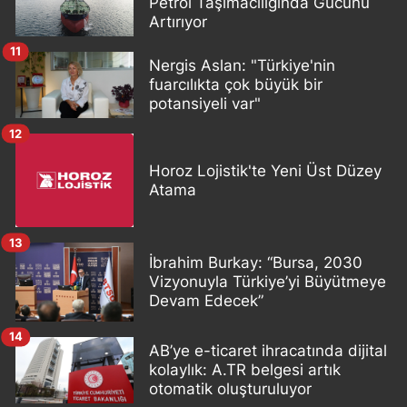
Petrol Taşımacılığında Gücünü
Artırıyor
11
Nergis Aslan: "Türkiye'nin
fuarcılıkta çok büyük bir
potansiyeli var"
12
Horoz Lojistik'te Yeni Üst Düzey
Atama
13
İbrahim Burkay: “Bursa, 2030
Vizyonuyla Türkiye’yi Büyütmeye
Devam Edecek”
14
AB’ye e-ticaret ihracatında dijital
kolaylık: A.TR belgesi artık
otomatik oluşturuluyor