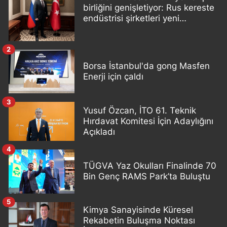
birliğini genişletiyor: Rus kereste
endüstrisi şirketleri yeni
ortaklıklar geliştiriyor
2
Borsa İstanbul'da gong Masfen
Enerji için çaldı
3
Yusuf Özcan, İTO 61. Teknik
Hırdavat Komitesi İçin Adaylığını
Açıkladı
4
TÜGVA Yaz Okulları Finalinde 70
Bin Genç RAMS Park’ta Buluştu
5
Kimya Sanayisinde Küresel
Rekabetin Buluşma Noktası