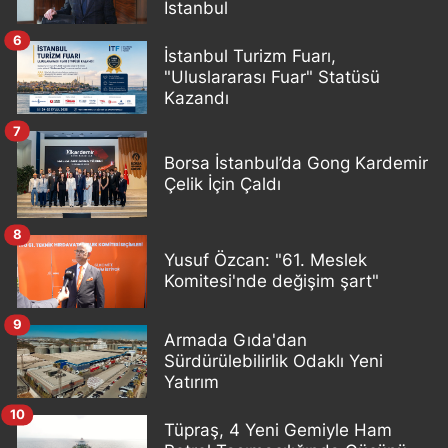
İstanbul
6
İstanbul Turizm Fuarı,
"Uluslararası Fuar" Statüsü
Kazandı
7
Borsa İstanbul’da Gong Kardemir
Çelik İçin Çaldı
8
Yusuf Özcan: "61. Meslek
Komitesi'nde değişim şart"
9
Armada Gıda'dan
Sürdürülebilirlik Odaklı Yeni
Yatırım
10
Tüpraş, 4 Yeni Gemiyle Ham