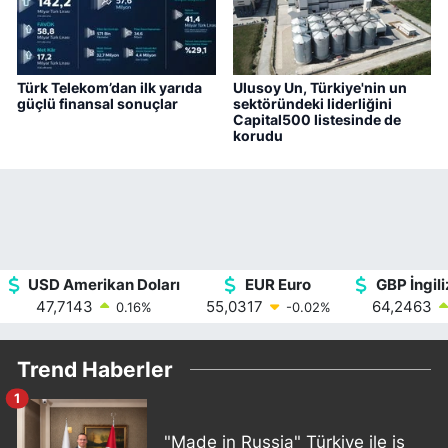
Türk Telekom’dan ilk yarıda
Ulusoy Un, Türkiye'nin un
güçlü finansal sonuçlar
sektöründeki liderliğini
Capital500 listesinde de
korudu
USD Amerikan Doları
EUR Euro
GBP İngili
47,7143
55,0317
64,2463
0.16
%
-0.02
%
Trend Haberler
1
"Made in Russia" Türkiye ile iş