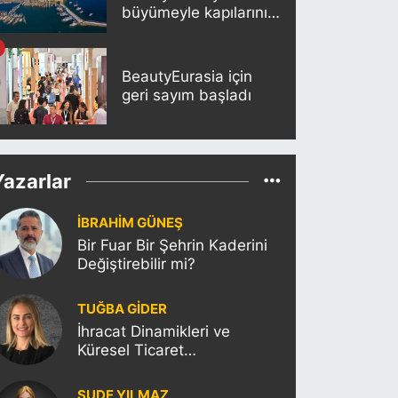
büyümeyle kapılarını
açıyor
BeautyEurasia için
geri sayım başladı
Yazarlar
İBRAHİM GÜNEŞ
Bir Fuar Bir Şehrin Kaderini
Değiştirebilir mi?
TUĞBA GİDER
İhracat Dinamikleri ve
Küresel Ticaret
Politikalarının Türkiye’ye
Etkisi
SUDE YILMAZ