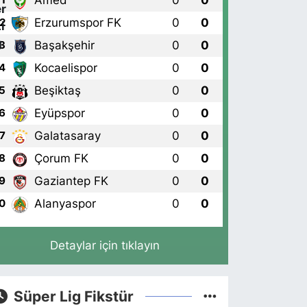
Amed
0
0
1
Erzurumspor FK
0
0
2
Başakşehir
0
0
3
Kocaelispor
0
0
4
Beşiktaş
0
0
5
Eyüpspor
0
0
6
Galatasaray
0
0
7
Çorum FK
0
0
8
Gaziantep FK
0
0
9
Alanyaspor
0
0
0
Detaylar için tıklayın
Süper Lig Fikstür