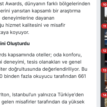
est Awards, dünyanın farklı bölgelerinden
10
erini yansıtan kapsamlı bir araştırma
u deneyimlerine dayanan
u hizmet kalitesini ve misafir
11
taya koyuyor.
ini Oluşturdu
12
rds kapsamında oteller; oda konforu,
i deneyimi, tesis olanakları ve genel
iter doğrultusunda değerlendiriliyor. Bu
13
200 binden fazla okuyucu tarafından 661
lton, Istanbul’un yalnızca Türkiye'den
14
n gelen misafirler tarafından da yüksek