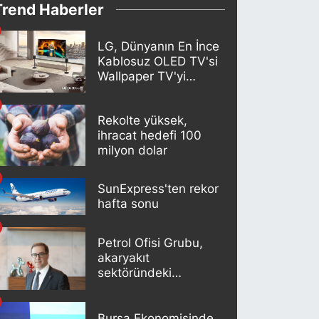
Trend Haberler
LG, Dünyanın En İnce
Kablosuz OLED TV'si
Wallpaper TV'yi
Türkiye Pazarına
Getirdi
Rekolte yüksek,
ihracat hedefi 100
milyon dolar
SunExpress'ten rekor
hafta sonu
Petrol Ofisi Grubu,
akaryakıt
sektöründeki
liderliğini 18. kez
korudu
Bursa Ekonomisinde