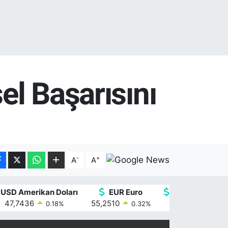
el Başarısını
ı
-
+
A
A
USD Amerikan Doları
EUR Euro
GBP İngiliz Ster
47,7436
55,2510
64,4811
0.18
%
0.32
%
0.38