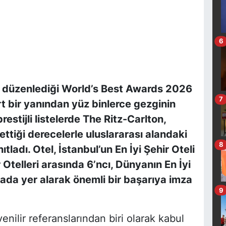
6
yıl düzenlediği World’s Best Awards 2026
7
t bir yanından yüz binlerce gezginin
estijli listelerde The Ritz-Carlton,
ettiği derecelerle uluslararası alandaki
8
adı. Otel, İstanbul’un En İyi Şehir Oteli
r Otelleri arasında 6’ncı, Dünyanın En İyi
ırada yer alarak önemli bir başarıya imza
9
nilir referanslarından biri olarak kabul