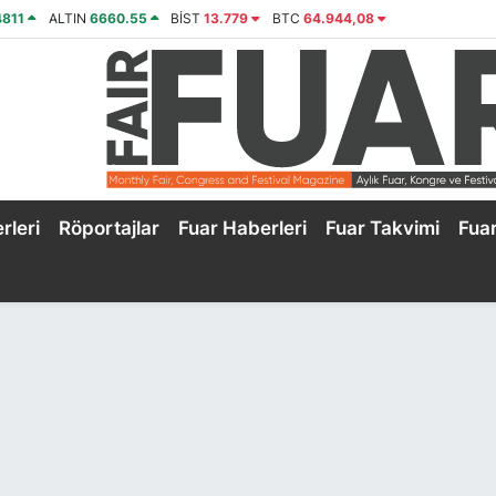
4811
ALTIN
6660.55
BİST
13.779
BTC
64.944,08
rleri
Röportajlar
Fuar Haberleri
Fuar Takvimi
Fua