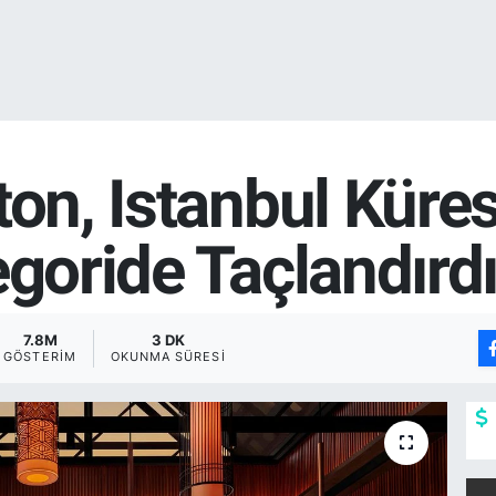
ton, Istanbul Küres
egoride Taçlandırd
7.8M
3 DK
GÖSTERIM
OKUNMA SÜRESI