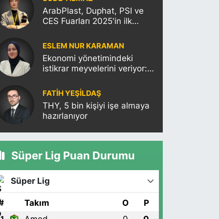
ArabPlast, Duphat, PSI ve
CES Fuarları 2025'in ilk
haftasına damgasını
vuracak
ESLEM NUR KARAMAN
Ekonomi yönetimindeki
istikrar meyvelerini veriyor:
Moody’s Türkiye’nin kredi
notunu yükseltti!
FATIH YEŞİLDAŞ
THY, 5 bin kişiyi işe almaya
hazırlanıyor
Süper Lig Puan Durumu
Süper Lig
#
Takım
O
P