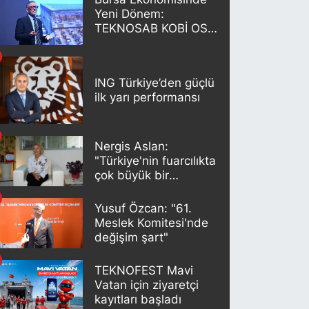
Yeni Dönem:
TEKNOSAB KOBİ OSB
Projesi Tanıtıldı
ING Türkiye’den güçlü
ilk yarı performansı
Nergis Aslan:
"Türkiye'nin fuarcılıkta
çok büyük bir
potansiyeli var"
Yusuf Özcan: "61.
Meslek Komitesi'nde
değişim şart"
TEKNOFEST Mavi
Vatan için ziyaretçi
kayıtları başladı