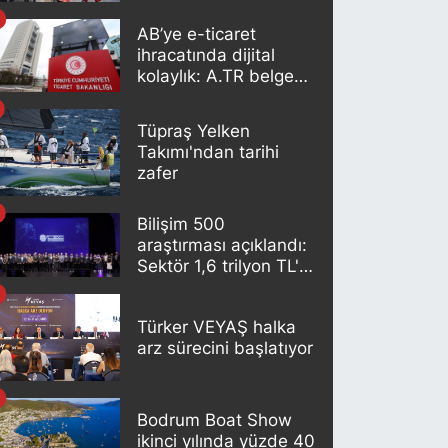
AB’ye e-ticaret
ihracatında dijital
kolaylık: A.TR belgesi
artık otomatik
oluşturuluyor
Tüpraş Yelken
Takımı'ndan tarihi
zafer
Bilişim 500
araştırması açıklandı:
Sektör 1,6 trilyon TL'lik
büyüklüğe ulaştı
Türker VEYAŞ halka
arz sürecini başlatıyor
Bodrum Boat Show
ikinci yılında yüzde 40