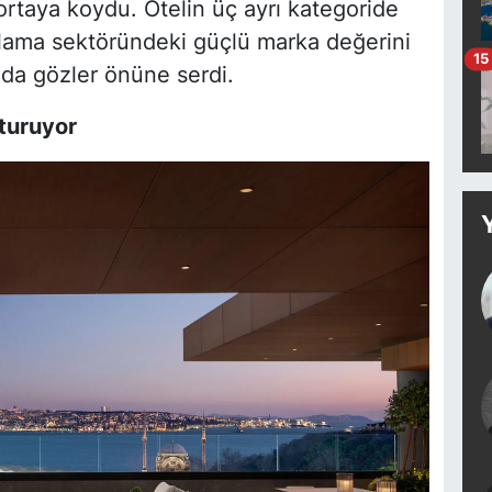
ortaya koydu. Otelin üç ayrı kategoride
aklama sektöründeki güçlü marka değerini
15
ı da gözler önüne serdi.
turuyor