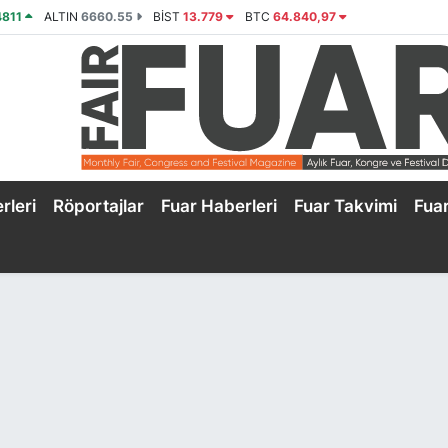
4811
ALTIN
6660.55
BİST
13.779
BTC
64.840,97
rleri
Röportajlar
Fuar Haberleri
Fuar Takvimi
Fua