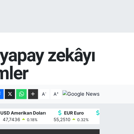
 yapay zekâyı
mler
-
+
A
A
USD Amerikan Doları
EUR Euro
GBP İngiliz Ster
47,7436
55,2510
64,4811
0.18
%
0.32
%
0.38