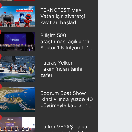
artık otomatik
oluşturuluyor
TEKNOFEST Mavi
Vatan için ziyaretçi
kayıtları başladı
Bilişim 500
araştırması açıklandı:
Sektör 1,6 trilyon TL'lik
büyüklüğe ulaştı
Tüpraş Yelken
Takımı'ndan tarihi
zafer
Bodrum Boat Show
ikinci yılında yüzde 40
büyümeyle kapılarını
açıyor
Türker VEYAŞ halka