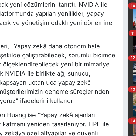
ak yeni çözümlerini tanıttı. NVIDIA ile
10
platformunda yapılan yenilikler, yapay
 açık ve yönetişim odaklı yeni dönemine
11
eri, "Yapay zekâ daha otonom hale
şekilde çalıştırabilecek, sorumlu biçimde
12
 ölçeklendirebilecek yeni bir mimariye
ak NVIDIA ile birlikte ağ, sunucu,
 kapsayan uçtan uca yapay zekâ
13
 müşterilerimizin deneme süreçlerinden
oruz" ifadelerini kullandı.
n Huang ise "Yapay zekâ ajanları
14
er katmanı yeniden tasarlanıyor. HPE ile
y zekâya özel altyapılar ve güvenli