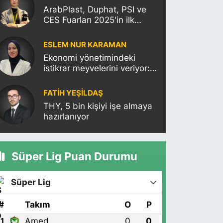
ArabPlast, Duphat, PSI ve
CES Fuarları 2025'in ilk
haftasına damgasını
vuracak
ESLEM NUR KARAMAN
Ekonomi yönetimindeki
istikrar meyvelerini veriyor:
Moody’s Türkiye’nin kredi
notunu yükseltti!
FATIH YEŞİLDAŞ
THY, 5 bin kişiyi işe almaya
hazırlanıyor
Süper Lig Puan Durumu
Süper Lig
#
Takım
O
P
Amed
0
0
1