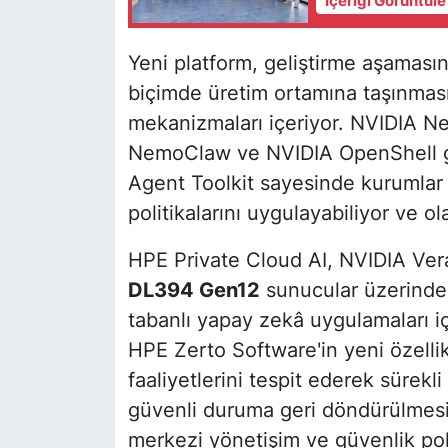
İçeriği Görüntül
Yeni platform, geliştirme aşamasın
biçimde üretim ortamına taşınmas
mekanizmaları içeriyor. NVIDIA N
NemoClaw ve NVIDIA OpenShell gü
Agent Toolkit sayesinde kurumlar a
politikalarını uygulayabiliyor ve ola
HPE Private Cloud AI, NVIDIA Ver
DL394 Gen12
sunucular üzerinde 
tabanlı yapay zekâ uygulamaları iç
HPE Zerto Software'in yeni özellikl
faaliyetlerini tespit ederek sürekli
güvenli duruma geri döndürülmesin
merkezi yönetişim ve güvenlik poli