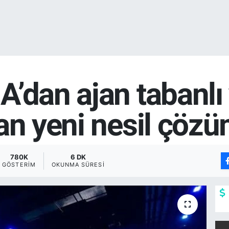
’dan ajan tabanlı
an yeni nesil çözü
780K
6 DK
GÖSTERIM
OKUNMA SÜRESI