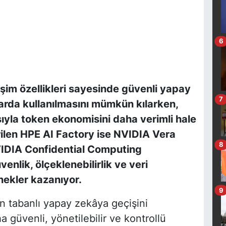
6
şim özellikleri sayesinde güvenli yapay
7
arda kullanılmasını mümkün kılarken,
ısıyla token ekonomisini daha verimli hale
irilen HPE AI Factory ise NVIDIA Vera
8
VIDIA Confidential Computing
venlik, ölçeklenebilirlik ve veri
nekler kazanıyor.
9
n tabanlı yapay zekâya geçişini
 güvenli, yönetilebilir ve kontrollü