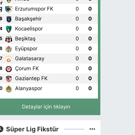
Erzurumspor FK
0
0
2
Başakşehir
0
0
3
Kocaelispor
0
0
4
Beşiktaş
0
0
5
Eyüpspor
0
0
6
Galatasaray
0
0
7
Çorum FK
0
0
8
Gaziantep FK
0
0
9
Alanyaspor
0
0
0
Detaylar için tıklayın
Süper Lig Fikstür