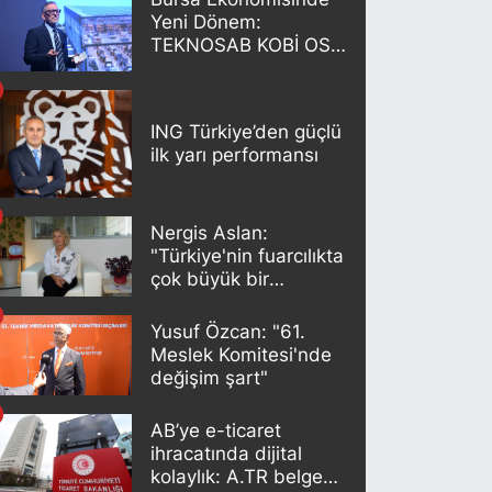
Yeni Dönem:
TEKNOSAB KOBİ OSB
Projesi Tanıtıldı
ING Türkiye’den güçlü
ilk yarı performansı
Nergis Aslan:
"Türkiye'nin fuarcılıkta
çok büyük bir
potansiyeli var"
Yusuf Özcan: "61.
Meslek Komitesi'nde
değişim şart"
AB’ye e-ticaret
ihracatında dijital
kolaylık: A.TR belgesi