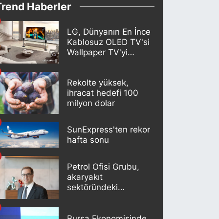
Trend Haberler
LG, Dünyanın En İnce
Kablosuz OLED TV'si
Wallpaper TV'yi
Türkiye Pazarına
Getirdi
Rekolte yüksek,
ihracat hedefi 100
milyon dolar
SunExpress'ten rekor
hafta sonu
Petrol Ofisi Grubu,
akaryakıt
sektöründeki
liderliğini 18. kez
korudu
Bursa Ekonomisinde