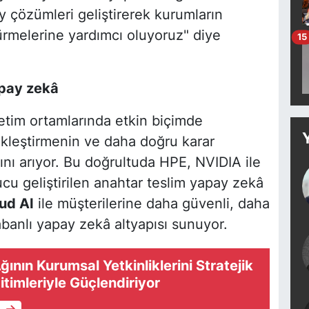
y çözümleri geliştirerek kurumların
türmelerine yardımcı oluyoruz" diye
15
apay zekâ
retim ortamlarında etkin biçimde
ikleştirmenin ve daha doğru karar
ını arıyor. Bu doğrultuda HPE, NVIDIA ile
cu geliştirilen anahtar teslim yapay zekâ
ud AI
ile müşterilerine daha güvenli, daha
abanlı yapay zekâ altyapısı sunuyor.
ının Kurumsal Yetkinliklerini Stratejik
timleriyle Güçlendiriyor