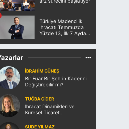
arz sürecini başlatıyor
Türkiye Madencilik
İhracatı Temmuzda
Yüzde 13, İlk 7 Ayda
Yüzde 18,8 Arttı
Yazarlar
İBRAHİM GÜNEŞ
Bir Fuar Bir Şehrin Kaderini
Değiştirebilir mi?
TUĞBA GİDER
İhracat Dinamikleri ve
Küresel Ticaret
Politikalarının Türkiye’ye
Etkisi
SUDE YILMAZ