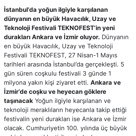
İstanbul’da yoğun ilgiyle karşılanan
KONGRE HABERLERİ
dünyanın en büyük Havacılık, Uzay ve
Teknoloji Festivali TEKNOFEST’in yeni
KONGRE TAKVİMİ
durakları Ankara ve İzmir oluyor.
Dünyanın
RÖPORTAJLAR
en büyük Havacılık, Uzay ve Teknoloji
Festivali TEKNOFEST, 27 Nisan-1 Mayıs
BİYOGRAFİLER
tarihleri arasında İstanbul’da gerçekleşti. 5
gün süren coşkulu festivali 3 günde 1
milyona yakın kişi ziyaret etti.
Ankara ve
İzmir’de coşku ve heyecan göklere
taşınacak
Yoğun ilgiyle karşılanan ve
teknoloji meraklıların heyecanla takip ettiği
festivalin yeni durakları ise Ankara ve İzmir
olacak. Cumhuriyetin 100. yılında üç büyük