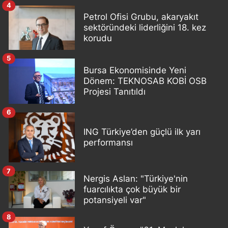
4
Petrol Ofisi Grubu, akaryakıt
sektöründeki liderliğini 18. kez
korudu
5
Bursa Ekonomisinde Yeni
Dönem: TEKNOSAB KOBİ OSB
Projesi Tanıtıldı
6
ING Türkiye’den güçlü ilk yarı
performansı
7
Nergis Aslan: "Türkiye'nin
fuarcılıkta çok büyük bir
potansiyeli var"
8