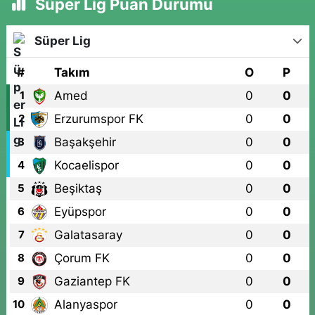
Süper Lig Puan Durumu
Süper Lig
#
Takım
O
P
Amed
0
0
1
Erzurumspor FK
0
0
2
Başakşehir
0
0
3
Kocaelispor
0
0
4
Beşiktaş
0
0
5
Eyüpspor
0
0
6
Galatasaray
0
0
7
Çorum FK
0
0
8
Gaziantep FK
0
0
9
Alanyaspor
0
0
10