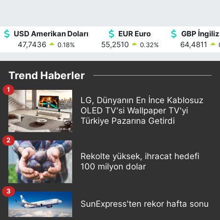
USD Amerikan Doları
EUR Euro
GBP İngiliz
47,7436
55,2510
64,4811
0.18
%
0.32
%
Trend Haberler
1
LG, Dünyanın En İnce Kablosuz
OLED TV'si Wallpaper TV'yi
Türkiye Pazarına Getirdi
2
Rekolte yüksek, ihracat hedefi
100 milyon dolar
3
SunExpress'ten rekor hafta sonu