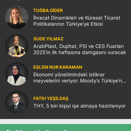
TUĞBA GİDER
İhracat Dinamikleri ve Küresel Ticaret
Politikalarının Türkiye’ye Etkisi
SUDE YILMAZ
ArabPlast, Duphat, PSI ve CES Fuarları
2025'in ilk haftasına damgasını vuracak
ESLEM NUR KARAMAN
Ekonomi yönetimindeki istikrar
meyvelerini veriyor: Moody’s Türkiye’nin
kredi notunu yükseltti!
FATIH YEŞİLDAŞ
THY, 5 bin kişiyi işe almaya hazırlanıyor