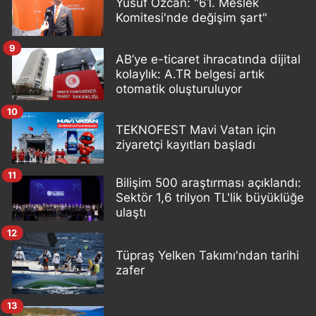
Yusuf Özcan: "61. Meslek
Komitesi'nde değişim şart"
9
AB’ye e-ticaret ihracatında dijital
kolaylık: A.TR belgesi artık
otomatik oluşturuluyor
10
TEKNOFEST Mavi Vatan için
ziyaretçi kayıtları başladı
11
Bilişim 500 araştırması açıklandı:
Sektör 1,6 trilyon TL'lik büyüklüğe
ulaştı
12
Tüpraş Yelken Takımı'ndan tarihi
zafer
13