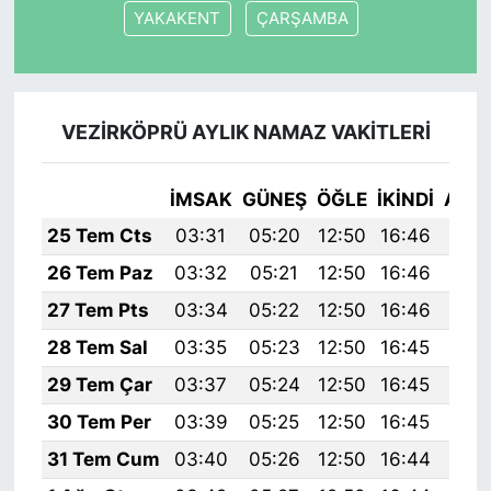
YAKAKENT
ÇARŞAMBA
VEZİRKÖPRÜ AYLIK NAMAZ VAKITLERI
İMSAK
GÜNEŞ
ÖĞLE
İKINDI
AKŞ
25 Tem Cts
03:31
05:20
12:50
16:46
20:
26 Tem Paz
03:32
05:21
12:50
16:46
20:
27 Tem Pts
03:34
05:22
12:50
16:46
20:
28 Tem Sal
03:35
05:23
12:50
16:45
20:
29 Tem Çar
03:37
05:24
12:50
16:45
20:
30 Tem Per
03:39
05:25
12:50
16:45
20:
31 Tem Cum
03:40
05:26
12:50
16:44
20: