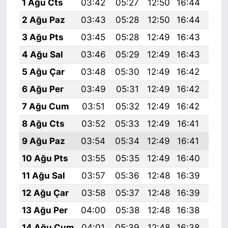
1 Ağu Cts
03:42
05:27
12:50
16:44
20:
2 Ağu Paz
03:43
05:28
12:50
16:44
20:
3 Ağu Pts
03:45
05:28
12:49
16:43
20:
4 Ağu Sal
03:46
05:29
12:49
16:43
19:
5 Ağu Çar
03:48
05:30
12:49
16:42
19:
6 Ağu Per
03:49
05:31
12:49
16:42
19:
7 Ağu Cum
03:51
05:32
12:49
16:42
19:
8 Ağu Cts
03:52
05:33
12:49
16:41
19:
9 Ağu Paz
03:54
05:34
12:49
16:41
19:
10 Ağu Pts
03:55
05:35
12:49
16:40
19:
11 Ağu Sal
03:57
05:36
12:48
16:39
19:
12 Ağu Çar
03:58
05:37
12:48
16:39
19:
13 Ağu Per
04:00
05:38
12:48
16:38
19:
14 Ağu Cum
04:01
05:39
12:48
16:38
19: