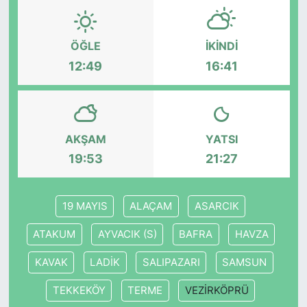
KONGRE HABERLERİ
ÖĞLE
İKINDI
12:49
16:41
KONGRE TAKVİMİ
RÖPORTAJLAR
BİYOGRAFİLER
AKŞAM
YATSI
19:53
21:27
19 MAYIS
ALAÇAM
ASARCIK
ATAKUM
AYVACIK (S)
BAFRA
HAVZA
KAVAK
LADİK
SALIPAZARI
SAMSUN
TEKKEKÖY
TERME
VEZİRKÖPRÜ