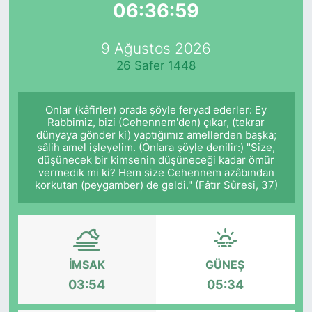
06:36:59
Yurt Dışı Fuarlar
KÜLTÜR SANAT
9 Ağustos 2026
Teknoloji
ŞİRKET HABERLERİ
26 Safer 1448
Spor
SAVUNMA SANAYİ
Onlar (kâfirler) orada şöyle feryad ederler: Ey
Rabbimiz, bizi (Cehennem'den) çıkar, (tekrar
FUAR HABERLERİ
dünyaya gönder ki) yaptığımız amellerden başka;
sâlih amel işleyelim. (Onlara şöyle denilir:) "Size,
düşünecek bir kimsenin düşüneceği kadar ömür
FUAR TAKVİMİ
vermedik mi ki? Hem size Cehennem azâbından
korkutan (peygamber) de geldi." (Fâtır Sûresi, 37)
Amerika Fuarları
FUAR RAPORU
İMSAK
GÜNEŞ
FESTİVAL HABERLERİ
03:54
05:34
FESTİVAL TAKVİMİ