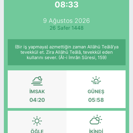
08:33
Yurt Dışı Fuarlar
KÜLTÜR SANAT
9 Ağustos 2026
Teknoloji
ŞİRKET HABERLERİ
26 Safer 1448
Spor
SAVUNMA SANAYİ
(Bir iş yapmaya) azmettiğin zaman Allâhü Teâlâ'ya
tevekkül et. Zira Allâhü Teâlâ, tevekkül eden
FUAR HABERLERİ
kullarını sever. (Âl-i İmrân Sûresi, 159)
FUAR TAKVİMİ
Amerika Fuarları
İMSAK
GÜNEŞ
04:20
05:58
FUAR RAPORU
FESTİVAL HABERLERİ
ÖĞLE
İKINDI
FESTİVAL TAKVİMİ