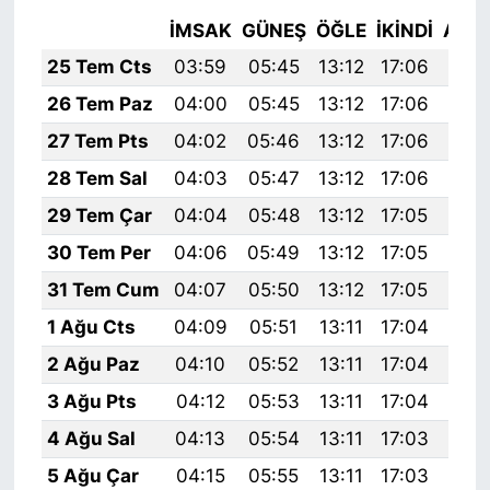
İMSAK
GÜNEŞ
ÖĞLE
İKINDI
AKŞ
25 Tem Cts
03:59
05:45
13:12
17:06
20:
26 Tem Paz
04:00
05:45
13:12
17:06
20:
27 Tem Pts
04:02
05:46
13:12
17:06
20:
28 Tem Sal
04:03
05:47
13:12
17:06
20:
29 Tem Çar
04:04
05:48
13:12
17:05
20:
30 Tem Per
04:06
05:49
13:12
17:05
20:
31 Tem Cum
04:07
05:50
13:12
17:05
20:
1 Ağu Cts
04:09
05:51
13:11
17:04
20:
2 Ağu Paz
04:10
05:52
13:11
17:04
20:
3 Ağu Pts
04:12
05:53
13:11
17:04
20:
4 Ağu Sal
04:13
05:54
13:11
17:03
20:
5 Ağu Çar
04:15
05:55
13:11
17:03
20: