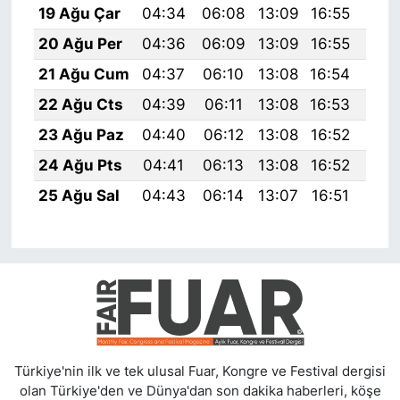
19 Ağu Çar
04:34
06:08
13:09
16:55
20:
20 Ağu Per
04:36
06:09
13:09
16:55
19:
21 Ağu Cum
04:37
06:10
13:08
16:54
19:
22 Ağu Cts
04:39
06:11
13:08
16:53
19:
23 Ağu Paz
04:40
06:12
13:08
16:52
19:
24 Ağu Pts
04:41
06:13
13:08
16:52
19:
25 Ağu Sal
04:43
06:14
13:07
16:51
19:
Türkiye'nin ilk ve tek ulusal Fuar, Kongre ve Festival dergisi
olan Türkiye'den ve Dünya'dan son dakika haberleri, köşe