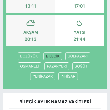
13:11
17:01
KONGRE HABERLERİ
KONGRE TAKVİMİ
AKŞAM
YATSI
RÖPORTAJLAR
20:13
21:44
BİYOGRAFİLER
BOZÜYÜK
BİLECİK
GÖLPAZARI
OSMANELİ
PAZARYERİ
SÖĞÜT
YENİPAZAR
İNHİSAR
BİLECİK AYLIK NAMAZ VAKITLERI