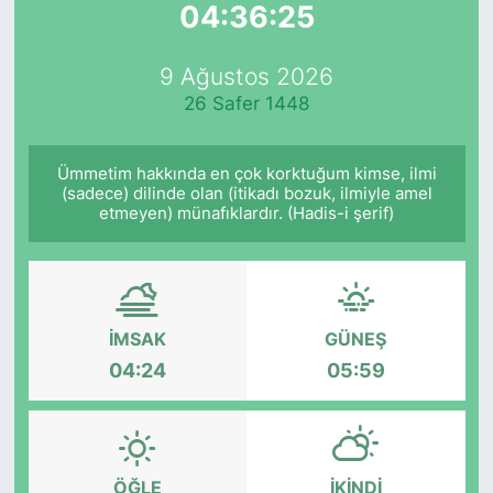
04:36:25
Yurt Dışı Fuarlar
KÜLTÜR SANAT
9 Ağustos 2026
Teknoloji
ŞİRKET HABERLERİ
26 Safer 1448
Spor
SAVUNMA SANAYİ
Ümmetim hakkında en çok korktuğum kimse, ilmi
(sadece) dilinde olan (itikadı bozuk, ilmiyle amel
FUAR HABERLERİ
etmeyen) münafıklardır. (Hadis-i şerif)
FUAR TAKVİMİ
Amerika Fuarları
İMSAK
GÜNEŞ
04:24
05:59
FUAR RAPORU
FESTİVAL HABERLERİ
ÖĞLE
İKINDI
FESTİVAL TAKVİMİ