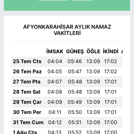
AFYONKARAHİSAR AYLIK NAMAZ
VAKITLERI
İMSAK
GÜNEŞ
ÖĞLE
İKINDI
AKŞ
25 Tem Cts
04:04
05:46
13:09
17:02
20:
26 Tem Paz
04:05
05:47
13:09
17:02
20:
27 Tem Pts
04:07
05:48
13:09
17:01
20:
28 Tem Sal
04:08
05:48
13:09
17:01
20:
29 Tem Çar
04:09
05:49
13:09
17:01
20:
30 Tem Per
04:11
05:50
13:09
17:01
20:
31 Tem Cum
04:12
05:51
13:09
17:00
20:
1 Ağu Cts
04:13
05:52
13:09
17:00
20: