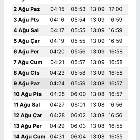
2 Ağu Paz
04:15
05:53
13:09
17:00
20:
3 Ağu Pts
04:16
05:54
13:09
16:59
20:
4 Ağu Sal
04:17
05:55
13:09
16:59
20:
5 Ağu Çar
04:19
05:55
13:09
16:59
20:
6 Ağu Per
04:20
05:56
13:09
16:58
20:
7 Ağu Cum
04:21
05:57
13:09
16:58
20:
8 Ağu Cts
04:23
05:58
13:09
16:58
20:
9 Ağu Paz
04:24
05:59
13:08
16:57
20:
10 Ağu Pts
04:25
06:00
13:08
16:57
20:
11 Ağu Sal
04:27
06:01
13:08
16:56
20:
12 Ağu Çar
04:28
06:02
13:08
16:56
20:
13 Ağu Per
04:29
06:03
13:08
16:55
20:
14 Ağu Cum
04:31
06:04
13:08
16:55
20: