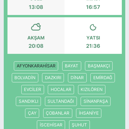
13:08
16:57
KONGRE HABERLERİ
KONGRE TAKVİMİ
AKŞAM
YATSI
RÖPORTAJLAR
20:08
21:36
BİYOGRAFİLER
AFYONKARAHİSAR
BAYAT
BAŞMAKÇI
BOLVADİN
DAZKIRI
DİNAR
EMİRDAĞ
EVCİLER
HOCALAR
KIZILÖREN
SANDIKLI
SULTANDAĞI
SİNANPAŞA
ÇAY
ÇOBANLAR
İHSANİYE
İSCEHİSAR
ŞUHUT