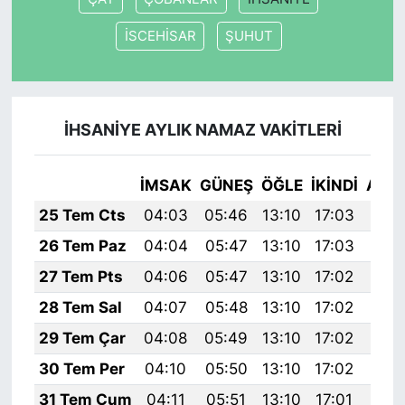
İSCEHİSAR
ŞUHUT
İHSANİYE AYLIK NAMAZ VAKITLERI
İMSAK
GÜNEŞ
ÖĞLE
İKINDI
AKŞ
25 Tem Cts
04:03
05:46
13:10
17:03
20:
26 Tem Paz
04:04
05:47
13:10
17:03
20:
27 Tem Pts
04:06
05:47
13:10
17:02
20:
28 Tem Sal
04:07
05:48
13:10
17:02
20:
29 Tem Çar
04:08
05:49
13:10
17:02
20:
30 Tem Per
04:10
05:50
13:10
17:02
20:
31 Tem Cum
04:11
05:51
13:10
17:01
20: