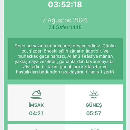
03:52:18
Yurt Dışı Fuarlar
KÜLTÜR SANAT
7 Ağustos 2026
Teknoloji
ŞİRKET HABERLERİ
24 Safer 1448
Spor
SAVUNMA SANAYİ
Gece namazına (teheccüde) devam ediniz. Çünkü
bu, sizden önceki sâlih zâtların âdetidir. Ve
FUAR HABERLERİ
muhakkak gece namazı, Allâhü Teâlâ'ya mânen
yaklaşmaya vesîledir, günahlardan korunmaya bir
vâsıtadır, birtakım günahlara keffârettir ve
FUAR TAKVİMİ
hastalıkları bedenden uzaklaştırır. (Hadis-i şerif)
Amerika Fuarları
FUAR RAPORU
İMSAK
GÜNEŞ
04:21
05:57
FESTİVAL HABERLERİ
FESTİVAL TAKVİMİ