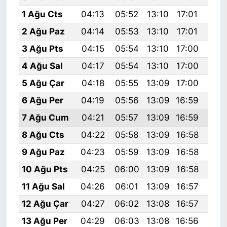
1 Ağu Cts
04:13
05:52
13:10
17:01
20:
2 Ağu Paz
04:14
05:53
13:10
17:01
20:
3 Ağu Pts
04:15
05:54
13:10
17:00
20:
4 Ağu Sal
04:17
05:54
13:10
17:00
20:
5 Ağu Çar
04:18
05:55
13:09
17:00
20:
6 Ağu Per
04:19
05:56
13:09
16:59
20:
7 Ağu Cum
04:21
05:57
13:09
16:59
20:
8 Ağu Cts
04:22
05:58
13:09
16:58
20:
9 Ağu Paz
04:23
05:59
13:09
16:58
20:
10 Ağu Pts
04:25
06:00
13:09
16:58
20:
11 Ağu Sal
04:26
06:01
13:09
16:57
20:
12 Ağu Çar
04:27
06:02
13:08
16:57
20:
13 Ağu Per
04:29
06:03
13:08
16:56
20: