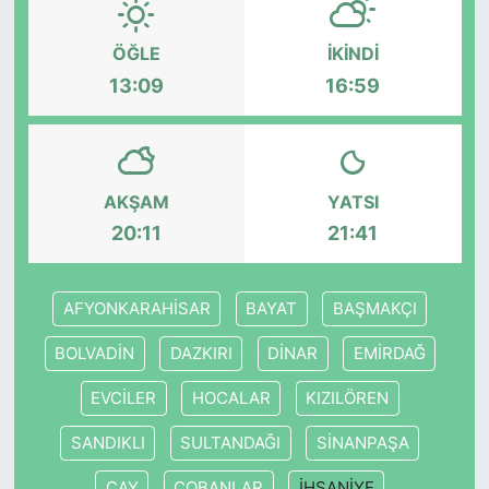
KONGRE HABERLERİ
ÖĞLE
İKINDI
13:09
16:59
KONGRE TAKVİMİ
RÖPORTAJLAR
AKŞAM
YATSI
BİYOGRAFİLER
20:11
21:41
AFYONKARAHİSAR
BAYAT
BAŞMAKÇI
BOLVADİN
DAZKIRI
DİNAR
EMİRDAĞ
EVCİLER
HOCALAR
KIZILÖREN
SANDIKLI
SULTANDAĞI
SİNANPAŞA
ÇAY
ÇOBANLAR
İHSANİYE