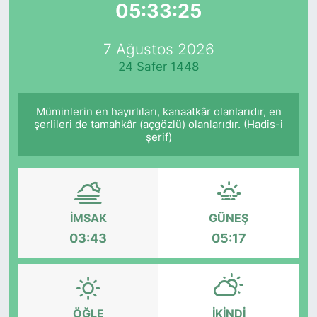
05:33:25
Yurt Dışı Fuarlar
KÜLTÜR SANAT
7 Ağustos 2026
Teknoloji
ŞİRKET HABERLERİ
24 Safer 1448
Spor
SAVUNMA SANAYİ
Müminlerin en hayırlıları, kanaatkâr olanlarıdır, en
şerlileri de tamahkâr (açgözlü) olanlarıdır. (Hadis-i
FUAR HABERLERİ
şerif)
FUAR TAKVİMİ
Amerika Fuarları
İMSAK
GÜNEŞ
03:43
05:17
FUAR RAPORU
FESTİVAL HABERLERİ
ÖĞLE
İKINDI
FESTİVAL TAKVİMİ