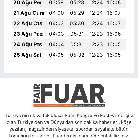
20 Ağu Per
03:59
05:28
12:24
16:08
19:
21 Ağu Cum
04:00
05:29
12:24
16:07
19:
22 Ağu Cts
04:02
05:30
12:24
16:07
19:
23 Ağu Paz
04:03
05:31
12:23
16:06
19:
24 Ağu Pts
04:04
05:31
12:23
16:05
19:
25 Ağu Sal
04:05
05:32
12:23
16:05
19:
Türkiye'nin ilk ve tek ulusal Fuar, Kongre ve Festival dergisi
olan Türkiye'den ve Dünya'dan son dakika haberleri, köşe
yazıları, magazinden siyasete, spordan seyahate bütün
konuların tek adresi Fuardergisi.com.tr'de bulabilirsiniz.