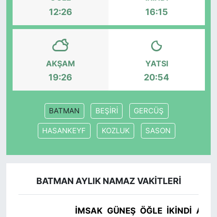
12:26
16:15
KONGRE HABERLERİ
KONGRE TAKVİMİ
AKŞAM
YATSI
RÖPORTAJLAR
19:26
20:54
BİYOGRAFİLER
BATMAN
BEŞİRİ
GERCÜŞ
HASANKEYF
KOZLUK
SASON
BATMAN AYLIK NAMAZ VAKITLERI
İMSAK
GÜNEŞ
ÖĞLE
İKINDI
AKŞ