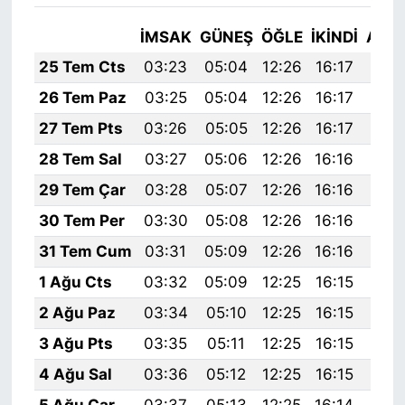
İMSAK
GÜNEŞ
ÖĞLE
İKINDI
AKŞ
25 Tem Cts
03:23
05:04
12:26
16:17
19:
26 Tem Paz
03:25
05:04
12:26
16:17
19:
27 Tem Pts
03:26
05:05
12:26
16:17
19:
28 Tem Sal
03:27
05:06
12:26
16:16
19:
29 Tem Çar
03:28
05:07
12:26
16:16
19:
30 Tem Per
03:30
05:08
12:26
16:16
19:
31 Tem Cum
03:31
05:09
12:26
16:16
19:
1 Ağu Cts
03:32
05:09
12:25
16:15
19:
2 Ağu Paz
03:34
05:10
12:25
16:15
19:
3 Ağu Pts
03:35
05:11
12:25
16:15
19:
4 Ağu Sal
03:36
05:12
12:25
16:15
19:
5 Ağu Çar
03:37
05:13
12:25
16:14
19: