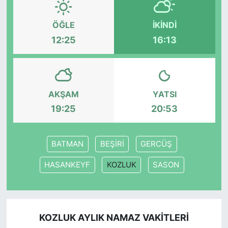
KONGRE HABERLERİ
ÖĞLE
İKINDI
12:25
16:13
KONGRE TAKVİMİ
RÖPORTAJLAR
AKŞAM
YATSI
BİYOGRAFİLER
19:25
20:53
BATMAN
BEŞİRİ
GERCÜŞ
HASANKEYF
KOZLUK
SASON
KOZLUK AYLIK NAMAZ VAKITLERI