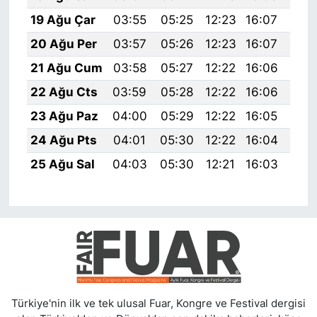
19 Ağu Çar
03:55
05:25
12:23
16:07
19:
20 Ağu Per
03:57
05:26
12:23
16:07
19:
21 Ağu Cum
03:58
05:27
12:22
16:06
19:
22 Ağu Cts
03:59
05:28
12:22
16:06
19:
23 Ağu Paz
04:00
05:29
12:22
16:05
19:
24 Ağu Pts
04:01
05:30
12:22
16:04
19:
25 Ağu Sal
04:03
05:30
12:21
16:03
19:
Türkiye'nin ilk ve tek ulusal Fuar, Kongre ve Festival dergisi