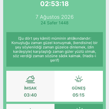
02:53:18
Yurt Dışı Fuarlar
KÜLTÜR SANAT
7 Ağustos 2026
Teknoloji
ŞİRKET HABERLERİ
24 Safer 1448
Spor
SAVUNMA SANAYİ
(Şu dört şey kâmil) müminin ahlâkındandır:
Konuştuğu zaman güzel konuşmak, (kendisine) bir
FUAR HABERLERİ
şey söylenildiği zaman güzelce dinlemek, (din
kardeşiyle) karşılaştığı zaman güler yüzlü olmak,
söz verdiği zaman sözüne sâdık kalmak. (Hadis-i
FUAR TAKVİMİ
şerif)
Amerika Fuarları
FUAR RAPORU
İMSAK
GÜNEŞ
03:40
05:15
FESTİVAL HABERLERİ
FESTİVAL TAKVİMİ