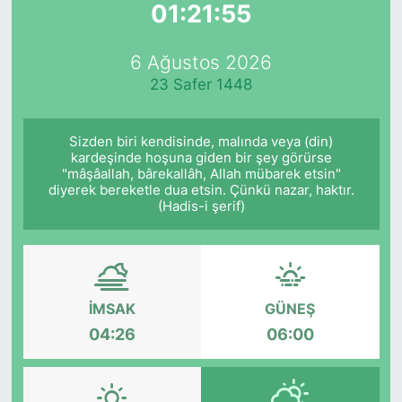
01:21:55
Yurt Dışı Fuarlar
KÜLTÜR SANAT
6 Ağustos 2026
Teknoloji
ŞİRKET HABERLERİ
23 Safer 1448
Spor
SAVUNMA SANAYİ
Sizden biri kendisinde, malında veya (din)
kardeşinde hoşuna giden bir şey görürse
FUAR HABERLERİ
"mâşâallah, bârekallâh, Allah mübarek etsin"
diyerek bereketle dua etsin. Çünkü nazar, haktır.
(Hadis-i şerif)
FUAR TAKVİMİ
Amerika Fuarları
FUAR RAPORU
İMSAK
GÜNEŞ
04:26
06:00
FESTİVAL HABERLERİ
FESTİVAL TAKVİMİ