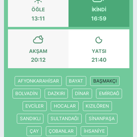
ÖĞLE
İKINDI
KONGRE HABERLERİ
13:11
16:59
KONGRE TAKVİMİ
RÖPORTAJLAR
AKŞAM
YATSI
20:12
21:40
BİYOGRAFİLER
AFYONKARAHİSAR
BAYAT
BAŞMAKÇI
BOLVADİN
DAZKIRI
DİNAR
EMİRDAĞ
EVCİLER
HOCALAR
KIZILÖREN
SANDIKLI
SULTANDAĞI
SİNANPAŞA
ÇAY
ÇOBANLAR
İHSANİYE