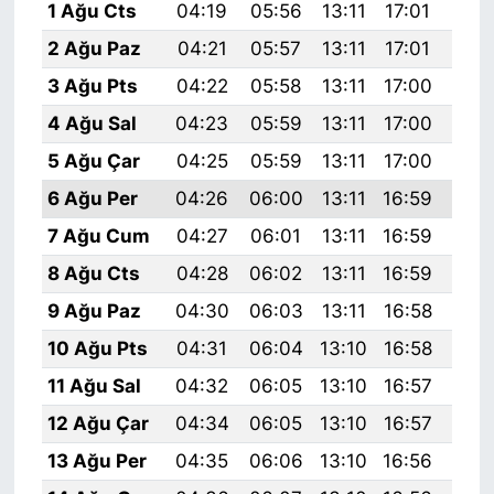
1 Ağu Cts
04:19
05:56
13:11
17:01
20:
2 Ağu Paz
04:21
05:57
13:11
17:01
20:
3 Ağu Pts
04:22
05:58
13:11
17:00
20:
4 Ağu Sal
04:23
05:59
13:11
17:00
20:
5 Ağu Çar
04:25
05:59
13:11
17:00
20:
6 Ağu Per
04:26
06:00
13:11
16:59
20:
7 Ağu Cum
04:27
06:01
13:11
16:59
20:
8 Ağu Cts
04:28
06:02
13:11
16:59
20:
9 Ağu Paz
04:30
06:03
13:11
16:58
20:
10 Ağu Pts
04:31
06:04
13:10
16:58
20:
11 Ağu Sal
04:32
06:05
13:10
16:57
20:
12 Ağu Çar
04:34
06:05
13:10
16:57
20:
13 Ağu Per
04:35
06:06
13:10
16:56
20: