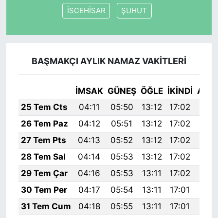
İSCEHİSAR
ŞUHUT
BAŞMAKÇI AYLIK NAMAZ VAKITLERI
İMSAK
GÜNEŞ
ÖĞLE
İKINDI
AKŞ
25 Tem Cts
04:11
05:50
13:12
17:02
20:
26 Tem Paz
04:12
05:51
13:12
17:02
20:
27 Tem Pts
04:13
05:52
13:12
17:02
20:
28 Tem Sal
04:14
05:53
13:12
17:02
20:
29 Tem Çar
04:16
05:53
13:11
17:02
20:
30 Tem Per
04:17
05:54
13:11
17:01
20:
31 Tem Cum
04:18
05:55
13:11
17:01
20: