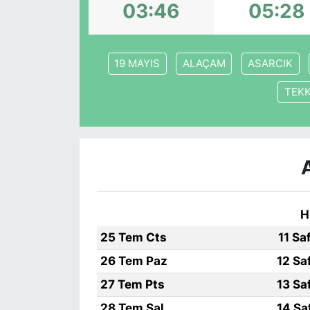
03:46
05:28
KONGRE HABERLERİ
19 MAYIS
ALAÇAM
ASARCIK
KONGRE TAKVİMİ
TEK
RÖPORTAJLAR
BİYOGRAFİLER
H
25 Tem Cts
11 Sa
26 Tem Paz
12 Sa
27 Tem Pts
13 Sa
28 Tem Sal
14 Sa