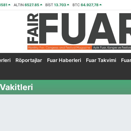
1581
ALTIN
6527.85
BİST
13.703
BTC
64.927,78
rleri
Röportajlar
Fuar Haberleri
Fuar Takvimi
Fua
akitleri