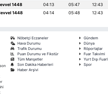
levvel 1448
04:13
05:47
12:43
levvel 1448
04:14
05:48
12:43
Nöbetçi Eczaneler
Gündem
Hava Durumu
Dünya
Trafik Durumu
Röportajlar
Puan Durumu ve Fikstür
Fuar Takvimi
Tüm Manşetler
Yurt Dışı Fuarl
Son Dakika Haberleri
Spor
 son
Haber Arşivi
k
er
ahi
k