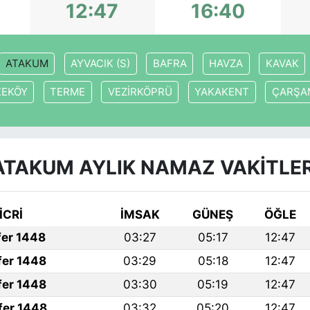
12:47
16:40
ATAKUM
AYVACIK (S)
BAFRA
HAVZA
KAVAK
KEKÖY
TERME
VEZİRKÖPRÜ
YAKAKENT
ÇARŞA
ATAKUM AYLIK NAMAZ VAKITLER
İCRİ
İMSAK
GÜNEŞ
ÖĞLE
fer 1448
03:27
05:17
12:47
fer 1448
03:29
05:18
12:47
fer 1448
03:30
05:19
12:47
fer 1448
03:32
05:20
12:47