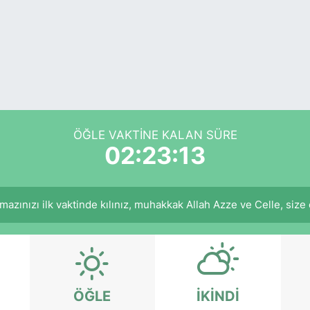
ÖĞLE VAKTINE KALAN SÜRE
02:23:12
azınızı ilk vaktinde kılınız, muhakkak Allah Azze ve Celle, size ecr
ÖĞLE
İKINDI