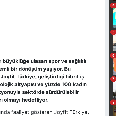
4
5
6
ir büyüklüğe ulaşan spor ve sağlıklı
emli bir dönüşüm yaşıyor. Bu
fit Türkiye, geliştirdiği hibrit iş
7
olojik altyapısı ve yüzde 100 kadın
vizyonuyla sektörde sürdürülebilir
i olmayı hedefliyor.
8
ında faaliyet gösteren Joyfit Türkiye,