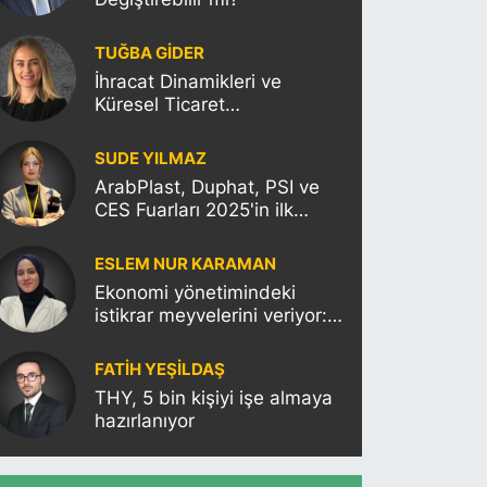
TUĞBA GİDER
İhracat Dinamikleri ve
Küresel Ticaret
Politikalarının Türkiye’ye
Etkisi
SUDE YILMAZ
ArabPlast, Duphat, PSI ve
CES Fuarları 2025'in ilk
haftasına damgasını
vuracak
ESLEM NUR KARAMAN
Ekonomi yönetimindeki
istikrar meyvelerini veriyor:
Moody’s Türkiye’nin kredi
notunu yükseltti!
FATIH YEŞİLDAŞ
THY, 5 bin kişiyi işe almaya
hazırlanıyor