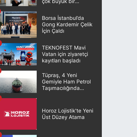
çok büyük bir
potansiyeli var"
Borsa İstanbul’da
Gong Kardemir Çelik
İçin Çaldı
TEKNOFEST Mavi
Vatan için ziyaretçi
kayıtları başladı
Tüpraş, 4 Yeni
Gemiyle Ham Petrol
Taşımacılığında
Gücünü Artırıyor
Horoz Lojistik'te Yeni
Üst Düzey Atama