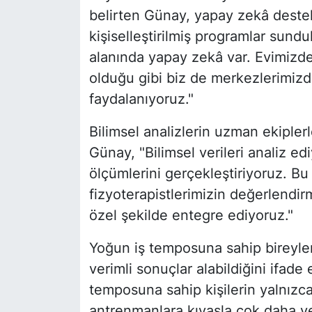
belirten Günay, yapay zekâ deste
kişiselleştirilmiş programlar sundu
alanında yapay zekâ var. Evimizde
olduğu gibi biz de merkezlerimiz
faydalanıyoruz."
Bilimsel analizlerin uzman ekiplerle
Günay, "Bilimsel verileri analiz ed
ölçümlerini gerçekleştiriyoruz. Bu 
fizyoterapistlerimizin değerlendirm
özel şekilde entegre ediyoruz."
Yoğun iş temposuna sahip bireyle
verimli sonuçlar alabildiğini ifad
temposuna sahip kişilerin yalnızca
antrenmanlara kıyasla çok daha ve