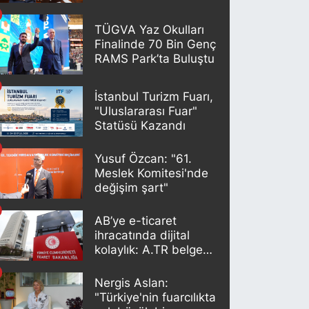
TÜGVA Yaz Okulları
Finalinde 70 Bin Genç
RAMS Park’ta Buluştu
İstanbul Turizm Fuarı,
"Uluslararası Fuar"
Statüsü Kazandı
Yusuf Özcan: "61.
Meslek Komitesi'nde
değişim şart"
AB’ye e-ticaret
ihracatında dijital
kolaylık: A.TR belgesi
artık otomatik
oluşturuluyor
Nergis Aslan:
"Türkiye'nin fuarcılıkta