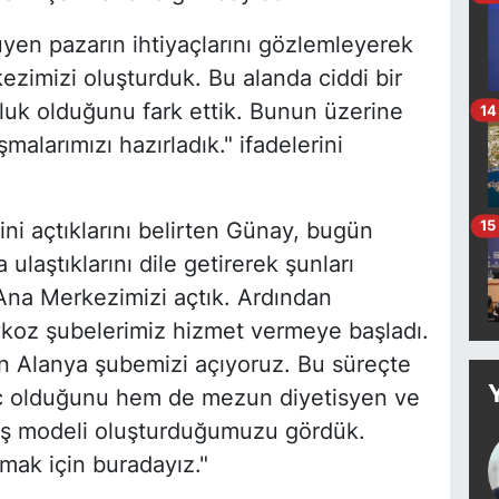
en pazarın ihtiyaçlarını gözlemleyerek
kezimizi oluşturduk. Bu alanda ciddi bir
şluk olduğunu fark ettik. Bunun üzerine
14
alarımızı hazırladık." ifadelerini
15
ini açtıklarını belirten Günay, bugün
ulaştıklarını dile getirerek şunları
 Ana Merkezimizi açtık. Ardından
koz şubelerimiz hizmet vermeye başladı.
an Alanya şubemizi açıyoruz. Bu süreçte
aç olduğunu hem de mezun diyetisyen ve
bir iş modeli oluşturduğumuzu gördük.
ak için buradayız."