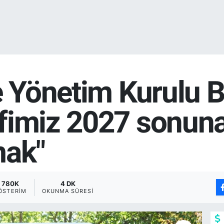
ye Yönetim Kurulu 
fimiz 2027 sonuna
mak"
780K
4 DK
ÖSTERIM
OKUNMA SÜRESI