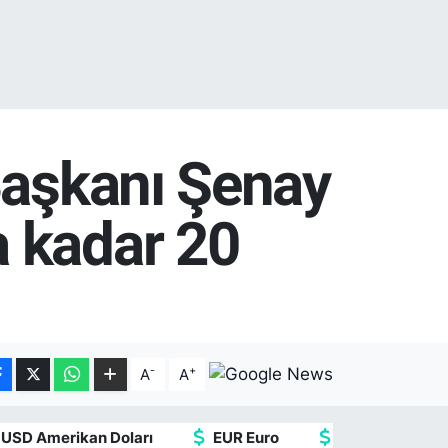
Başkanı Şenay
 kadar 20
-
+
A
A
USD Amerikan Doları
EUR Euro
GBP İngiliz Ster