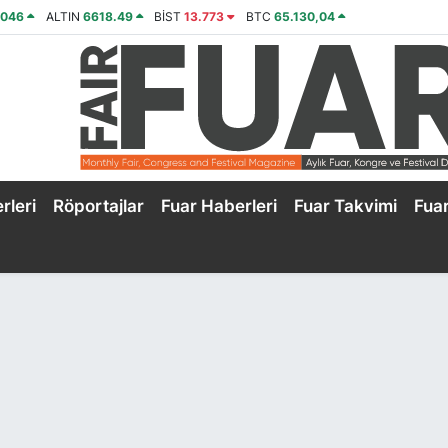
4046
ALTIN
6618.49
BİST
13.773
BTC
65.130,04
rleri
Röportajlar
Fuar Haberleri
Fuar Takvimi
Fua