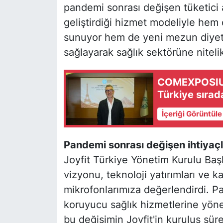
pandemi sonrası değişen tüketici a
geliştirdiği hizmet modeliyle hem 
sunuyor hem de yeni mezun diyeti
sağlayarak sağlık sektörüne nitelik
COMEXPOSIUM
Türkiye sırada
İçeriği Görüntül
Pandemi sonrası değişen ihtiyaçl
Joyfit Türkiye Yönetim Kurulu B
vizyonu, teknoloji yatırımları ve ka
mikrofonlarımıza değerlendirdi. P
koruyucu sağlık hizmetlerine yöneli
bu değişimin Joyfit'in kuruluş sürec