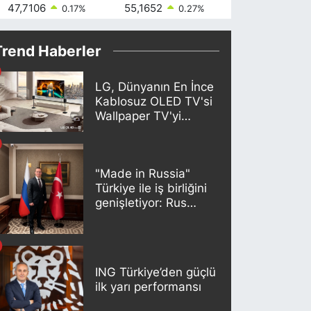
47,7106
55,1652
64,4046
0.17
%
0.27
%
0.35
Trend Haberler
LG, Dünyanın En İnce
Kablosuz OLED TV'si
Wallpaper TV'yi
Türkiye Pazarına
Getirdi
"Made in Russia"
Türkiye ile iş birliğini
genişletiyor: Rus
kereste endüstrisi
şirketleri yeni
ortaklıklar geliştiriyor
ING Türkiye’den güçlü
ilk yarı performansı