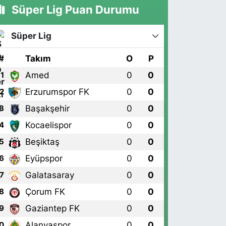
Süper Lig Puan Durumu
Süper Lig
#
Takım
O
P
Amed
0
0
1
Erzurumspor FK
0
0
2
Başakşehir
0
0
3
Kocaelispor
0
0
4
Beşiktaş
0
0
5
Eyüpspor
0
0
6
Galatasaray
0
0
7
Çorum FK
0
0
8
Gaziantep FK
0
0
9
Alanyaspor
0
0
0