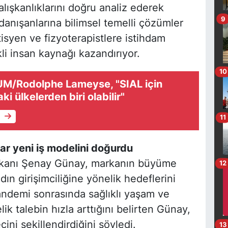
lışkanlıklarını doğru analiz ederek
9
danışanlarına bilimsel temelli çözümler
syen ve fizyoterapistlere istihdam
li insan kaynağı kazandırıyor.
10
/Rodolphe Lameyse, "SIAL için
ki ülkelerden biri olabilir"
e
11
ar yeni iş modelini doğurdu
aşkanı Şenay Günay, markanın büyüme
12
dın girişimciliğine yönelik hedeflerini
andemi sonrasında sağlıklı yaşam ve
k talebin hızla arttığını belirten Günay,
ini şekillendirdiğini söyledi.
13