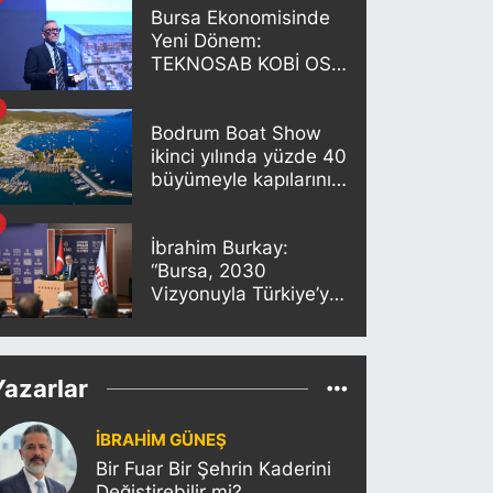
Bursa Ekonomisinde
Yeni Dönem:
TEKNOSAB KOBİ OSB
Projesi Tanıtıldı
Bodrum Boat Show
ikinci yılında yüzde 40
büyümeyle kapılarını
açıyor
İbrahim Burkay:
“Bursa, 2030
Vizyonuyla Türkiye’yi
Büyütmeye Devam
Edecek”
Yazarlar
İBRAHİM GÜNEŞ
Bir Fuar Bir Şehrin Kaderini
Değiştirebilir mi?