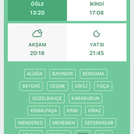
ÖĞLE
İKINDI
13:20
17:08
KONGRE HABERLERİ
KONGRE TAKVİMİ
AKŞAM
YATSI
RÖPORTAJLAR
20:18
21:45
BİYOGRAFİLER
ALİAĞA
BAYINDIR
BERGAMA
BEYDAĞ
CEŞME
DİKİLİ
FOÇA
GÜZELBAHÇE
KARABURUN
KEMALPAŞA
KINIK
KİRAZ
MENDERES
MENEMEN
SEFERIHİSAR