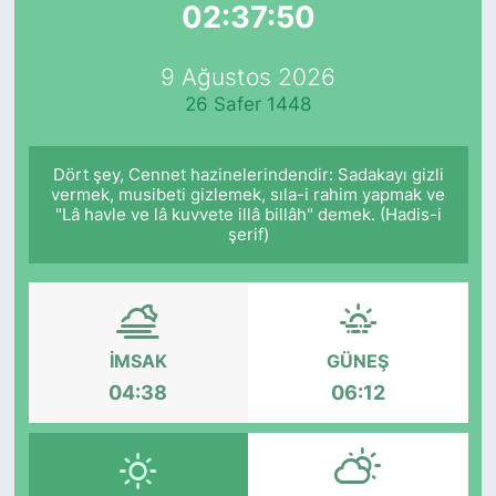
02:37:50
Yurt Dışı Fuarlar
KÜLTÜR SANAT
9 Ağustos 2026
Teknoloji
ŞİRKET HABERLERİ
26 Safer 1448
Spor
SAVUNMA SANAYİ
Dört şey, Cennet hazinelerindendir: Sadakayı gizli
vermek, musibeti gizlemek, sıla-i rahim yapmak ve
FUAR HABERLERİ
"Lâ havle ve lâ kuvvete illâ billâh" demek. (Hadis-i
şerif)
FUAR TAKVİMİ
Amerika Fuarları
İMSAK
GÜNEŞ
FUAR RAPORU
04:38
06:12
FESTİVAL HABERLERİ
FESTİVAL TAKVİMİ