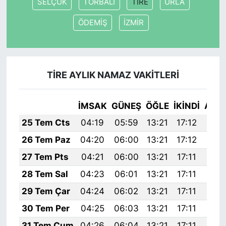
SELÇUK
TORBALI
TİRE
URLA
ÖDEMİŞ
İZMİR
TİRE AYLIK NAMAZ VAKITLERI
İMSAK
GÜNEŞ
ÖĞLE
İKINDI
AKŞ
25 Tem Cts
04:19
05:59
13:21
17:12
20:
26 Tem Paz
04:20
06:00
13:21
17:12
20:
27 Tem Pts
04:21
06:00
13:21
17:11
20:
28 Tem Sal
04:23
06:01
13:21
17:11
20:
29 Tem Çar
04:24
06:02
13:21
17:11
20:
30 Tem Per
04:25
06:03
13:21
17:11
20:
31 Tem Cum
04:26
06:04
13:21
17:11
20: